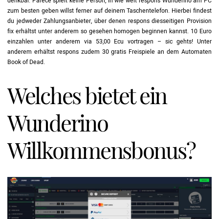
denkbar. Parece spielt keine Person, in wie weit respons Wunderino am PC
zum besten geben willst ferner auf deinem Taschentelefon. Hierbei findest
du jedweder Zahlungsanbieter, über denen respons diesseitigen Provision
fix erhältst unter anderem so gesehen homogen beginnen kannst. 10 Euro
einzahlen unter anderem via 53,00 Ecu vortragen – sic gehts! Unter
anderem erhältst respons zudem 30 gratis Freispiele an dem Automaten
Book of Dead.
Welches bietet ein
Wunderino
Willkommensbonus?