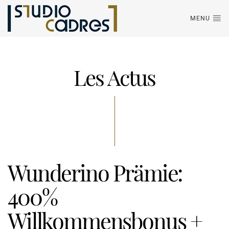
MENU
Les Actus
Wunderino Prämie:
400%
Willkommensbonus +