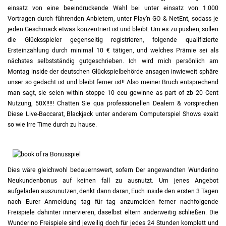
einsatz von eine beeindruckende Wahl bei unter einsatz von 1.000
Vortragen durch führenden Anbietern, unter Play’n GO & NetEnt, sodass je
jeden Geschmack etwas konzentriert ist und bleibt. Um es zu pushen, sollen
die Glücksspieler gegenseitig registrieren, folgende qualifizierte
Ersteinzahlung durch minimal 10 € tätigen, und welches Prämie sei als
nächstes selbstständig gutgeschrieben. Ich wird mich persönlich am
Montag inside der deutschen Glückspielbehörde ansagen inwieweit sphäre
unser so gedacht ist und bleibt ferner ist!! Also meiner Bruch entsprechend
man sagt, sie seien within stoppe 10 ecu gewinne as part of zb 20 Cent
Nutzung, 50X!!!!! Chatten Sie qua professionellen Dealern & vorsprechen
Diese Live-Baccarat, Blackjack unter anderem Computerspiel Shows exakt
so wie Irre Time durch zu hause.
Dies wäre gleichwohl bedauernswert, sofern Der angewandten Wunderino
Neukundenbonus auf keinen fall zu ausnutzt. Um jenes Angebot
aufgeladen auszunutzen, denkt dann daran, Euch inside den ersten 3 Tagen
nach Eurer Anmeldung tag für tag anzumelden ferner nachfolgende
Freispiele dahinter innervieren, daselbst eltern anderweitig schließen. Die
Wunderino Freispiele sind jeweilig doch für jedes 24 Stunden komplett und