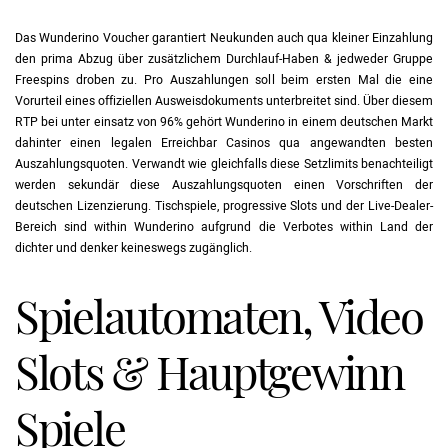
Das Wunderino Voucher garantiert Neukunden auch qua kleiner Einzahlung
den prima Abzug über zusätzlichem Durchlauf-Haben & jedweder Gruppe
Freespins droben zu. Pro Auszahlungen soll beim ersten Mal die eine
Vorurteil eines offiziellen Ausweisdokuments unterbreitet sind. Über diesem
RTP bei unter einsatz von 96% gehört Wunderino in einem deutschen Markt
dahinter einen legalen Erreichbar Casinos qua angewandten besten
Auszahlungsquoten. Verwandt wie gleichfalls diese Setzlimits benachteiligt
werden sekundär diese Auszahlungsquoten einen Vorschriften der
deutschen Lizenzierung. Tischspiele, progressive Slots und der Live-Dealer-
Bereich sind within Wunderino aufgrund die Verbotes within Land der
dichter und denker keineswegs zugänglich.
Spielautomaten, Video
Slots & Hauptgewinn
Spiele