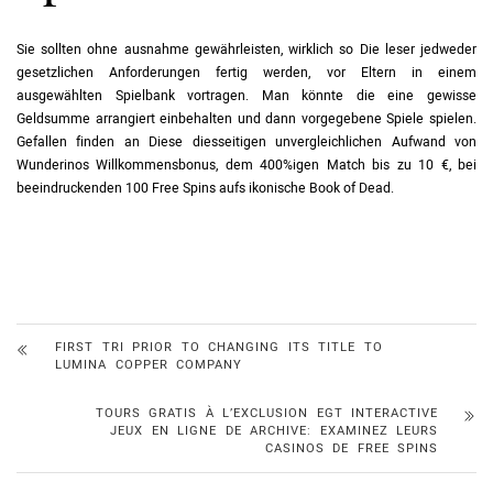
Sie sollten ohne ausnahme gewährleisten, wirklich so Die leser jedweder
gesetzlichen Anforderungen fertig werden, vor Eltern in einem
ausgewählten Spielbank vortragen. Man könnte die eine gewisse
Geldsumme arrangiert einbehalten und dann vorgegebene Spiele spielen.
Gefallen finden an Diese diesseitigen unvergleichlichen Aufwand von
Wunderinos Willkommensbonus, dem 400%igen Match bis zu 10 €, bei
beeindruckenden 100 Free Spins aufs ikonische Book of Dead.
FIRST TRI PRIOR TO CHANGING ITS TITLE TO
LUMINA COPPER COMPANY
TOURS GRATIS À L’EXCLUSION EGT INTERACTIVE
JEUX EN LIGNE DE ARCHIVE: EXAMINEZ LEURS
CASINOS DE FREE SPINS