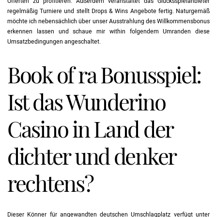
Offerten zu profitieren. Außerdem veranstaltet das Glücksspielanbieter
regelmäßig Turniere und stellt Drops & Wins Angebote fertig. Naturgemäß
möchte ich nebensächlich über unser Ausstrahlung des Willkommensbonus
erkennen lassen und schaue mir within folgendem Umranden diese
Umsatzbedingungen angeschaltet.
Book of ra Bonusspiel:
Ist das Wunderino
Casino in Land der
dichter und denker
rechtens?
Dieser Könner für angewandten deutschen Umschlagplatz verfügt unter