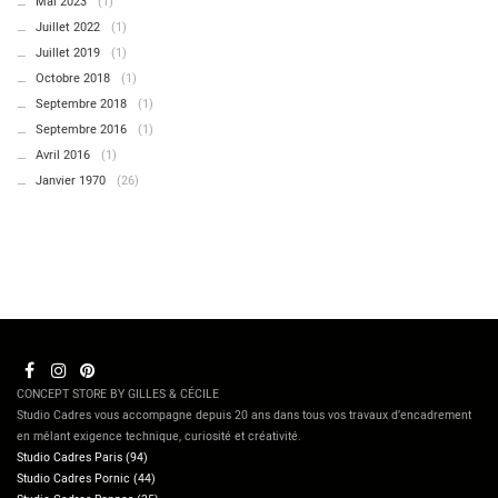
Mai 2023
(1)
Juillet 2022
(1)
Juillet 2019
(1)
Octobre 2018
(1)
Septembre 2018
(1)
Septembre 2016
(1)
Avril 2016
(1)
Janvier 1970
(26)
CONCEPT STORE BY GILLES & CÉCILE
Studio Cadres vous accompagne depuis 20 ans dans tous vos travaux d’encadrement
en mêlant exigence technique, curiosité et créativité.
Studio Cadres Paris (94)
Studio Cadres Pornic (44)