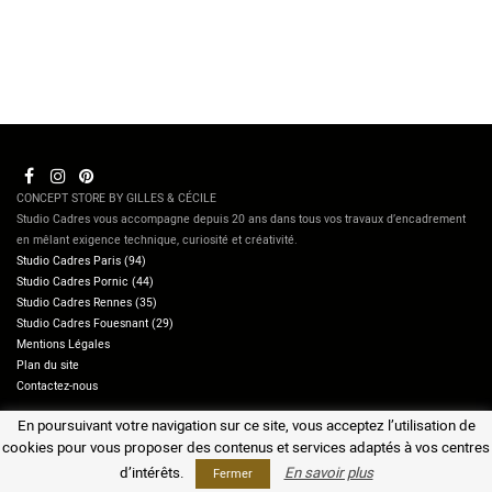
CONCEPT STORE BY GILLES & CÉCILE
Studio Cadres vous accompagne depuis 20 ans dans tous vos travaux d’encadrement
en mêlant exigence technique, curiosité et créativité.
Studio Cadres Paris (94)
Studio Cadres Pornic (44)
Studio Cadres Rennes (35)
Studio Cadres Fouesnant (29)
Mentions Légales
Plan du site
Contactez-nous
En poursuivant votre navigation sur ce site, vous acceptez l’utilisation de
cookies pour vous proposer des contenus et services adaptés à vos centres
Copyright © 2026 studiocadres.com - Tous droits réservés - Réalisation
Increative.fr
d’intérêts.
En savoir plus
Fermer