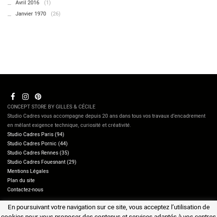
Avril 2016
(1)
Janvier 1970
(26)
CONCEPT STORE BY GILLES & CÉCILE
Studio Cadres vous accompagne depuis 20 ans dans tous vos travaux d’encadrement
en mêlant exigence technique, curiosité et créativité.
Studio Cadres Paris (94)
Studio Cadres Pornic (44)
Studio Cadres Rennes (35)
Studio Cadres Fouesnant (29)
Mentions Légales
Plan du site
Contactez-nous
En poursuivant votre navigation sur ce site, vous acceptez l’utilisation de
cookies pour vous proposer des contenus et services adaptés à vos centres