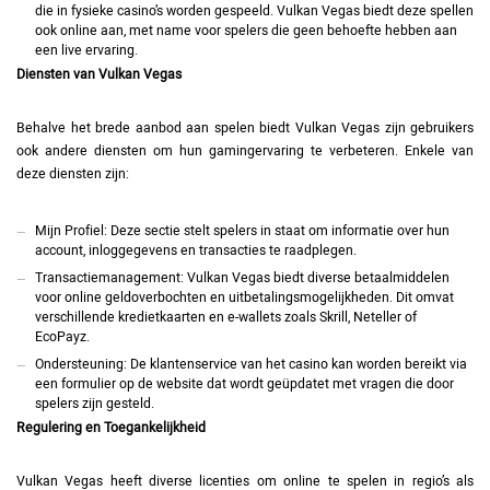
die in fysieke casino’s worden gespeeld. Vulkan Vegas biedt deze spellen
ook online aan, met name voor spelers die geen behoefte hebben aan
een live ervaring.
Diensten van Vulkan Vegas
Behalve het brede aanbod aan spelen biedt Vulkan Vegas zijn gebruikers
ook andere diensten om hun gamingervaring te verbeteren. Enkele van
deze diensten zijn:
Mijn Profiel: Deze sectie stelt spelers in staat om informatie over hun
account, inloggegevens en transacties te raadplegen.
Transactiemanagement: Vulkan Vegas biedt diverse betaalmiddelen
voor online geldoverbochten en uitbetalingsmogelijkheden. Dit omvat
verschillende kredietkaarten en e-wallets zoals Skrill, Neteller of
EcoPayz.
Ondersteuning: De klantenservice van het casino kan worden bereikt via
een formulier op de website dat wordt geüpdatet met vragen die door
spelers zijn gesteld.
Regulering en Toegankelijkheid
Vulkan Vegas heeft diverse licenties om online te spelen in regio’s als