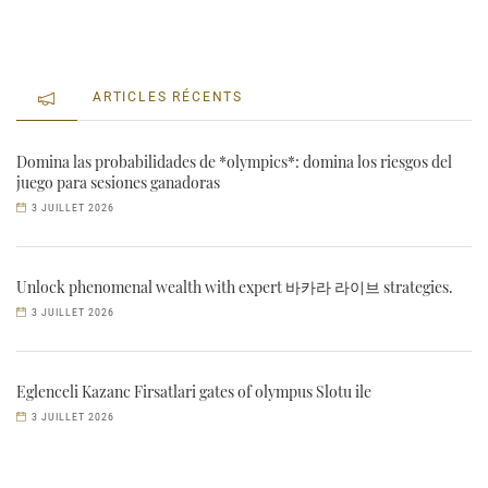
ARTICLES RÉCENTS
Domina las probabilidades de *olympics*: domina los riesgos del
juego para sesiones ganadoras
3 JUILLET 2026
Unlock phenomenal wealth with expert 바카라 라이브 strategies.
3 JUILLET 2026
Eglenceli Kazanc Firsatlari gates of olympus Slotu ile
3 JUILLET 2026