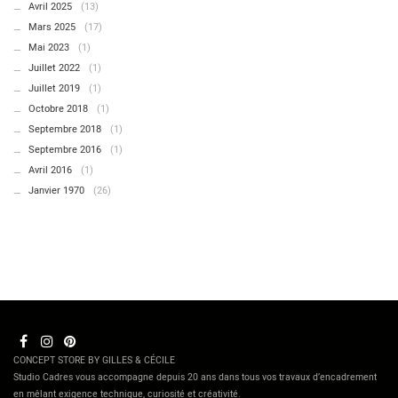
Avril 2025
(13)
Mars 2025
(17)
Mai 2023
(1)
Juillet 2022
(1)
Juillet 2019
(1)
Octobre 2018
(1)
Septembre 2018
(1)
Septembre 2016
(1)
Avril 2016
(1)
Janvier 1970
(26)
CONCEPT STORE BY GILLES & CÉCILE
Studio Cadres vous accompagne depuis 20 ans dans tous vos travaux d’encadrement
en mêlant exigence technique, curiosité et créativité.