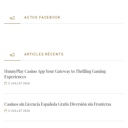
ACTUS FACEBOOK
ARTICLES RÉCENTS
HunnyPlay Casino App Your Gateway to Thrilling Gaming
Experiences
3 JUILLET 2026
Casinos sin Licencia Española Gratis Diversión sin Fronteras
3 JUILLET 2026