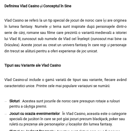
Definirea Vlad Casino și Conceptul în Sine
Vlad Casino se referă la un tip special de jocuri de noroc care își are originea
în lumea fantasy. Numele și tema sunt inspirate după personajele dintr-o
serie de cărți, romane sau filme care prezintă o variantă medievală a istoriei
lui Vlad III, cunoscut sub numele de Vlad cel Înțelept (cunoscut mai bine ca
Drăculea). Aceste jocuri au creat un univers fantasy în care regi și personaje
din trecut se alătură pentru a oferi experiențe de joc unicat.
Tipuri sau Variante ale Vlad Casino
Vlad Casino-ul include o gamă variată de tipuri sau variante, fiecare având
caracteristici unice. Printre cele mai populare variațiuni se numără:
Sloturi
: Acestea sunt jocurile de noroc care presupun rotație a rulouri
pentru a câștiga premii.
Jocuri cu ocazia evenimentelor
: În Vlad Casino, aceasta este o categorie
specială de jucători în care se pot găsi jocuri precum blackjack, poker sau
ruletă cu prezențe ale personajelor și locațiilor din lumea fantasy.