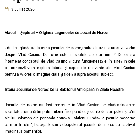
3 Juillet 2026
Vladul III Șeptetei – Originea Legendelor de Jocuri de Noroc
Când se gândește la tema jocurilor de noroc, multe dintre noi au auzit vorba
despre Vlad Casino. Dar cine este în spatele acestui nume? De ce s-a
întemeiat conceptul de Vlad Casino și cum funcționează el în sine? În cele
ce urmează vom explora istoria și aspectele relevante ale Vlad Casino
pentru a vă oferi o imagine clara și fidelă asupra acestui subiect.
Istoria Jocurilor de Noroc: De la Babilonul Antic până în Zilele Noastre
Jocurile de noroc au fost prezente în
Vlad Casino pe vladcazino-ro.ro
societatea umană timp de milenii. Începând cu jocurile de zar, poker și cărți
ale lui Solomon din perioada antică a Babilonului până la jocurile moderne
cum ar fi ruletă, blackjack sau videopokerul, jocurile de noroc au captivat
imaginația oamenilor.