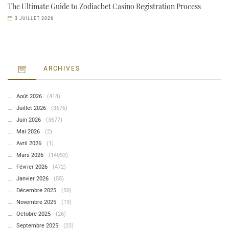
The Ultimate Guide to Zodiacbet Casino Registration Process
3 JUILLET 2026
ARCHIVES
Août 2026
(418)
Juillet 2026
(3676)
Juin 2026
(3677)
Mai 2026
(2)
Avril 2026
(1)
Mars 2026
(14053)
Février 2026
(472)
Janvier 2026
(55)
Décembre 2025
(50)
Novembre 2025
(19)
Octobre 2025
(26)
Septembre 2025
(23)