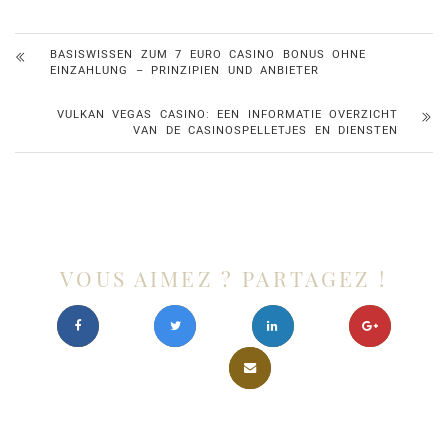
BASISWISSEN ZUM 7 EURO CASINO BONUS OHNE
EINZAHLUNG – PRINZIPIEN UND ANBIETER
VULKAN VEGAS CASINO: EEN INFORMATIE OVERZICHT
VAN DE CASINOSPELLETJES EN DIENSTEN
VOUS AIMEZ ? PARTAGEZ !