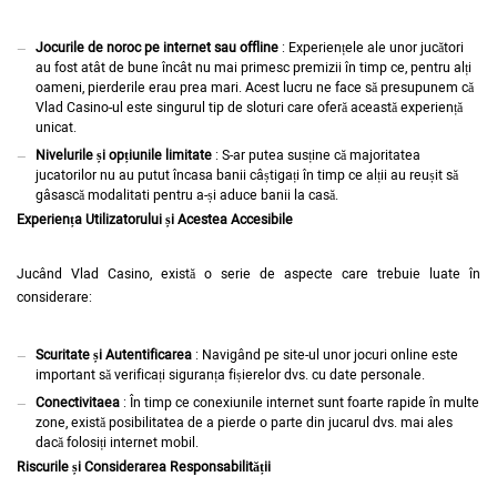
Jocurile de noroc pe internet sau offline
: Experiențele ale unor jucători
au fost atât de bune încât nu mai primesc premizii în timp ce, pentru alți
oameni, pierderile erau prea mari. Acest lucru ne face să presupunem că
Vlad Casino-ul este singurul tip de sloturi care oferă această experiență
unicat.
Nivelurile și opțiunile limitate
: S-ar putea susține că majoritatea
jucatorilor nu au putut încasa banii câștigați în timp ce alții au reușit să
gâsască modalitati pentru a-și aduce banii la casă.
Experiența Utilizatorului și Acestea Accesibile
Jucând Vlad Casino, există o serie de aspecte care trebuie luate în
considerare:
Scuritate și Autentificarea
: Navigând pe site-ul unor jocuri online este
important să verificați siguranța fișierelor dvs. cu date personale.
Conectivitaea
: În timp ce conexiunile internet sunt foarte rapide în multe
zone, există posibilitatea de a pierde o parte din jucarul dvs. mai ales
dacă folosiți internet mobil.
Riscurile și Considerarea Responsabilității