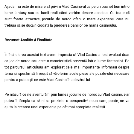
Așadar nu este de mirare să privim Vlad Casino-ul ca pe un pachet bun într-o
lume fantasy sau cu banii reali când vorbim despre acestea. Cu toate că
sunt foarte atractive, jocurile de noroc oferă o mare experiență care nu
trebuia să se ducă niciodată la pierderea baniilor pe mâna casinoului.
Rezumat Analitic și Finalitate
În încheierea acestui text avem impresia că Vlad Casino a fost evoluat doar
ca joc de noroc sau este o caracteristică prezentă într-o lume fantastică. Pe
tot parcursul articuluiui am explorat cele mai importante informații despre
tema și, sperăm să fi reușit să vă oferim acele piese ale puzzle-ului necesare
pentru a putea ști ce este Vlad Casino în adevărul lui.
Pe măsură ce ne aventurăm prin lumea jocurile de noroc cu Vlad casino, s-ar
putea întâmpla ca să ni se prezinte o perspectivă noua care, poate, ne va
ajuta la crearea unei experiențe pe cât mai apropiate realității.