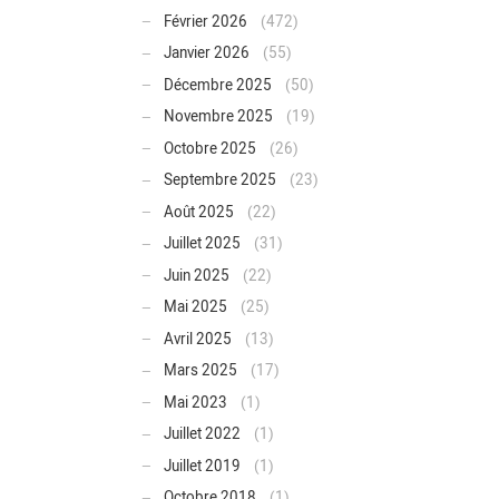
Février 2026
(472)
Janvier 2026
(55)
Décembre 2025
(50)
Novembre 2025
(19)
Octobre 2025
(26)
Septembre 2025
(23)
Août 2025
(22)
Juillet 2025
(31)
Juin 2025
(22)
Mai 2025
(25)
Avril 2025
(13)
Mars 2025
(17)
Mai 2023
(1)
Juillet 2022
(1)
Juillet 2019
(1)
Octobre 2018
(1)