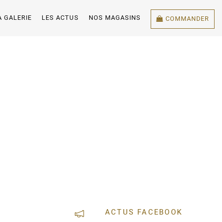
A GALERIE
LES ACTUS
NOS MAGASINS
COMMANDER
ACTUS FACEBOOK