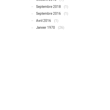
Septembre 2018
(1)
Septembre 2016
(1)
Avril 2016
(1)
Janvier 1970
(26)