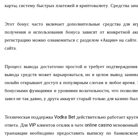
карты, систему быстрых платежей и криптовалюту. Средства зач
Этот бонус часто включает дополнительные средства для иг
получения и использования бонуса зависят от конкретной ак
регистрацию можно ознакомиться с разделом «Акции» на сайте.
сайта.
Процесс вывода достаточно простой и требует подтверждения
вывода средств может варьироваться, но в целом вывод занима
онлайн открывают доступ к популярным слотам в любое время. 
бонусными функциями и уровнями волатильности, что позволяе
завел не так давно, у друга аккаунт старый только для казино был
Техническая поддержка Vodka Bet действительно работает кругло
ответа. Для VIP клиентов отклик в чате online casino мгновенный
транзакции необходимо предоставить выписку по банковском