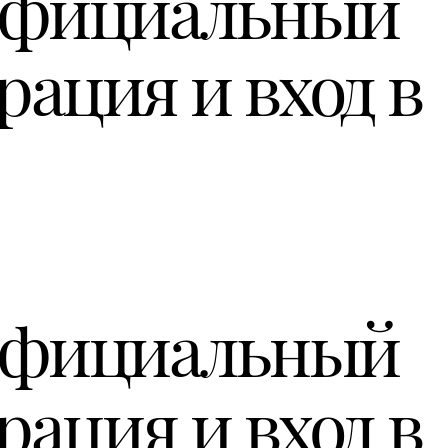
 официальный
рация и вход в
 официальный
рация и вход в