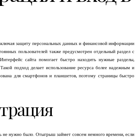
 включая защиту персональных данных и финансовой информации
тоянных пользователей также предусмотрен отдельный раздел с
Интерфейс сайта помогает быстро находить нужные разделы,
Такой подход делает использование ресурса более надежным и
рована для смартфонов и планшетов, поэтому страницы быстро
страция
ь не нужно было. Отыгрыш займет совсем немного времени, если