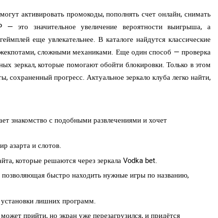
могут активировать промокоды, пополнять счет онлайн, снимать
 — это значительное увеличение вероятности выигрыша, а
ймплей еще увлекательнее. В каталоге найдутся классические
джекпотами, сложными механиками. Еще один способ — проверка
ьных зеркал, которые помогают обойти блокировки. Только в этом
ы, сохраненный прогресс. Актуальное зеркало клуба легко найти,
нает знакомство с подобными развлечениями и хочет
ир азарта и слотов.
йта, которые решаются через зеркала Vodka bet.
а, позволяющая быстро находить нужные игры по названию,
з установки лишних программ.
может прийти, но экран уже перезагрузился, и придётся