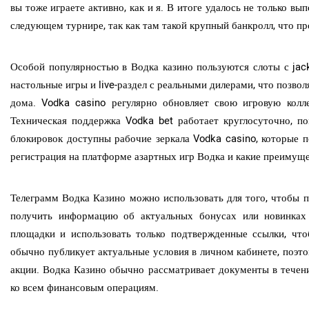
вы тоже играете активно, как и я. В итоге удалось не только вы
следующем турнире, так как там такой крупный банкролл, что пр
Особой популярностью в Водка казино пользуются слоты с jac
настольные игры и live-раздел с реальными дилерами, что позво
дома. Vodka casino регулярно обновляет свою игровую колле
Техническая поддержка Vodka bet работает круглосуточно, п
блокировок доступны рабочие зеркала Vodka casino, которые 
регистрация на платформе азартных игр Водка и какие преимуще
Телеграмм Водка Казино можно использовать для того, чтобы п
получить информацию об актуальных бонусах или новинках 
площадки и использовать только подтвержденные ссылки, что
обычно публикует актуальные условия в личном кабинете, поэто
акции. Водка Казино обычно рассматривает документы в течени
ко всем финансовым операциям.