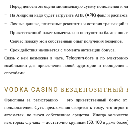
Перед депозитом оцени минимальную сумму пополнения и ли
На Андроид надо будет загрузить АПК (APK) файл и распаков
Личные данные, платежные реквизиты и история транзакций 
Приветственный пакет моментально поступит на баланс после
Сейчас покажу мой собственный опыт получения бездепов.
Срок действия начинается с момента активации бонуса.
Связь с ней возможна в чате, Telegram-боте и по электронн
комбинации для привлечения новой аудитории и поощрения а
способами.
VODKA CASINO БЕЗДЕПОЗИТНЫЙ
Фриспины за регистрацию — это приветственный бонус от к
пользователям. Суть предложения сводится к тому, что игрок
автоматах, не внося собственные средства. Иногда количест
некоторых случаях — достаточно крупным (50, 100 и даже более)