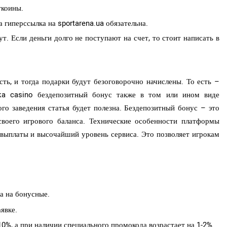
ткоины.
 гиперссылка на sportarena.ua обязательна.
т. Если деньги долго не поступают на счет, то стоит написать в
ь, и тогда подарки будут безоговорочно начислены. То есть –
ka casino бездепозитный бонус также в том или ином виде
о заведения статья будет полезна. Бездепозитный бонус – это
своего игрового баланса. Технические особенности платформы
выплаты и высочайший уровень сервиса. Это позволяет игрокам
 а на бонусные.
явке.
10%, а при наличии специального промокода возрастает на 1-2%.