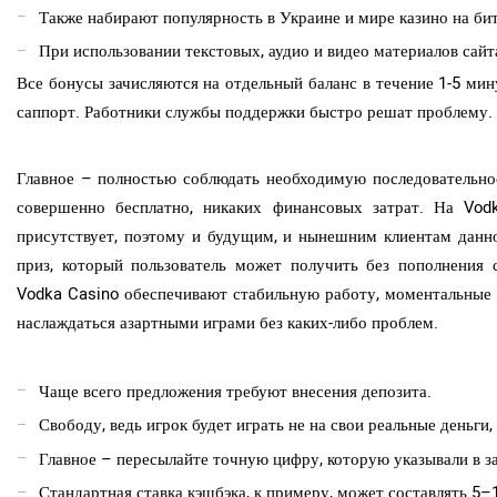
Также набирают популярность в Украине и мире казино на би
При использовании текстовых, аудио и видео материалов сайта
Все бонусы зачисляются на отдельный баланс в течение 1-5 мину
саппорт. Работники службы поддержки быстро решат проблему.
Главное – полностью соблюдать необходимую последовательност
совершенно бесплатно, никаких финансовых затрат. На Vod
присутствует, поэтому и будущим, и нынешним клиентам данног
приз, который пользователь может получить без пополнения 
Vodka Casino обеспечивают стабильную работу, моментальные 
наслаждаться азартными играми без каких-либо проблем.
Чаще всего предложения требуют внесения депозита.
Свободу, ведь игрок будет играть не на свои реальные деньги,
Главное – пересылайте точную цифру, которую указывали в за
Стандартная ставка кэшбэка, к примеру, может составлять 5–