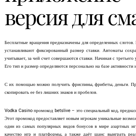
версия для с
Бесплатные вращения предназначены для определенных слотов. 
устанавливают фиксированный размер ставки. Автоматы сохр
учитывает, за чей счет совершаются ставки. Начиная с третьего
Его тип и размер определяются персонально на базе активности 
С их помощью можно получить фриспины, фрибеты, деньги. Пр
скопировать ее без лишних знаков и пробелов.
Vodka Casino промокод betslive – это специальный код, предна
Этот промокод предоставляет новым игрокам уникальные возмож
один из самых популярных видов бонусов в мире азартных игр
качество игр и платформы, а также даёт шанс выиграть реа