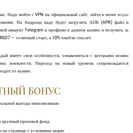
вке. Надо войти с VPN на официальный сайт, зайти в меню
водка
ложение. На Андроид надо будет загрузить АПК (APK) файл и
свой аккаунт Telegram к профилю в данном казино и получить за
RED7 — отличный старт, а 10% кэшбэк спасает.
дый имеет свои особенности, ознакомиться с которыми можно
мма лояльности. Переход на новый уровень сопровождается
ездеп от казино.
ИТНЫЙ БОНУС
реальной выгоды невозможным.
а крупный призовой фонд.
 на странице с условиями акции.