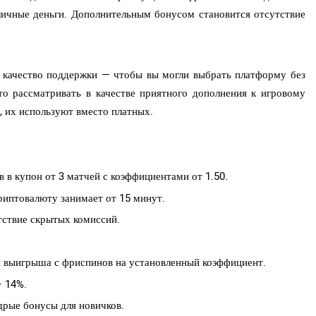
 личные деньги. Дополнительным бонусом становится отсутствие
и качество поддержки — чтобы вы могли выбрать платформу без
то рассматривать в качестве приятного дополнения к игровому
 их используют вместо платных.
ив в купон от 3 матчей с коэффициентами от 1.50.
риптовалюту занимает от 15 минут.
тствие скрытых комиссий.
и выигрыша с фриспинов на установленный коэффициент.
– 14%.
дрые бонусы для новичков.