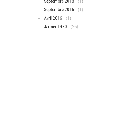
Septembre 2018
(1)
Septembre 2016
(1)
Avril 2016
(1)
Janvier 1970
(26)