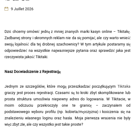
9 Juillet 2026
Dziś chcemy omówić jedną z mniej znanych marki kasyn online – Tikitakę.
Zadbanej strony i skromnych reklam nie da się pomijać, ale czy warto wnieść
swoją lojalność dla tej drobnej szachownicy? W tym artykule postaramy się
odpowiedzieć na wszystkie najważniejsze pytania oraz sprawdzić jaka jest
rzeczywista jakość Tikitaki.
Nasz Doświadczenie z Rejestracją
Jednym ze szczegółów, które mogą przeszkadzać początkującym
Tikitaka
graczy jest proces rejestracji. Czasami są to kroki zbyt skomplikowane lub
prosta struktura umożliwia niepewny adres do logowania. W Tikitacie, w
moim odczuciu przekroczyły one te granicę – zaczynałem od
podstawowego wyboru profilu (np. kobieta/mężczyzna) i kończenia się na
znalezieniu własnego loginu oraz hasła. Moja pierwsza wrażenia nie były
więc zbyt złe, ale czy wszystko jest takie proste?