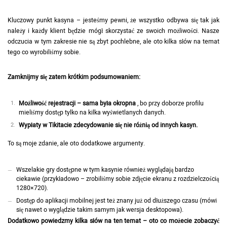
Kluczowy punkt kasyna – jesteśmy pewni, że wszystko odbywa się tak jak
należy i każdy klient będzie mógł skorzystać ze swoich możliwości. Nasze
odczucia w tym zakresie nie są zbyt pochlebne, ale oto kilka słów na temat
tego co wyrobiliśmy sobie.
Zamknijmy się zatem krótkim podsumowaniem:
Możliwość rejestracji – sama była okropna
, bo przy doborze profilu
mieliśmy dostęp tylko na kilka wyświetlanych danych.
Wypłaty w Tikitacie zdecydowanie się nie różnią od innych kasyn.
To są moje zdanie, ale oto dodatkowe argumenty.
Wszelakie gry dostępne w tym kasynie również wyglądają bardzo
ciekawie (przykładowo – zrobiliśmy sobie zdjęcie ekranu z rozdzielczością
1280×720).
Dostęp do aplikacji mobilnej jest też znany już od dłuższego czasu (mówi
się nawet o wyglądzie takim samym jak wersja desktopowa).
Dodatkowo powiedzmy kilka słów na ten temat – oto co możecie zobaczyć