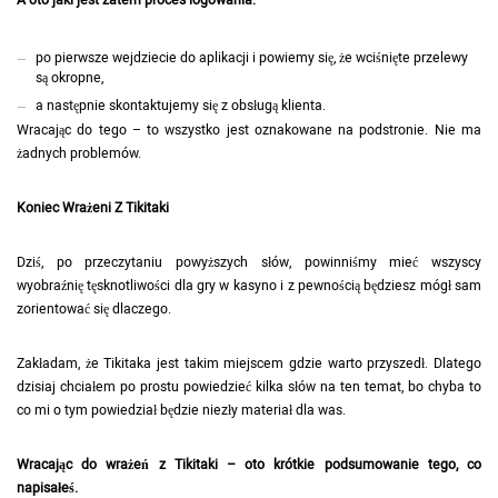
A oto jaki jest zatem proces logowania:
po pierwsze wejdziecie do aplikacji i powiemy się, że wciśnięte przelewy
są okropne,
a następnie skontaktujemy się z obsługą klienta.
Wracając do tego – to wszystko jest oznakowane na podstronie. Nie ma
żadnych problemów.
Koniec Wrażeni Z Tikitaki
Dziś, po przeczytaniu powyższych słów, powinniśmy mieć wszyscy
wyobraźnię tęsknotliwości dla gry w kasyno i z pewnością będziesz mógł sam
zorientować się dlaczego.
Zakładam, że Tikitaka jest takim miejscem gdzie warto przyszedł. Dlatego
dzisiaj chciałem po prostu powiedzieć kilka słów na ten temat, bo chyba to
co mi o tym powiedział będzie niezły materiał dla was.
Wracając do wrażeń z Tikitaki – oto krótkie podsumowanie tego, co
napisałeś.