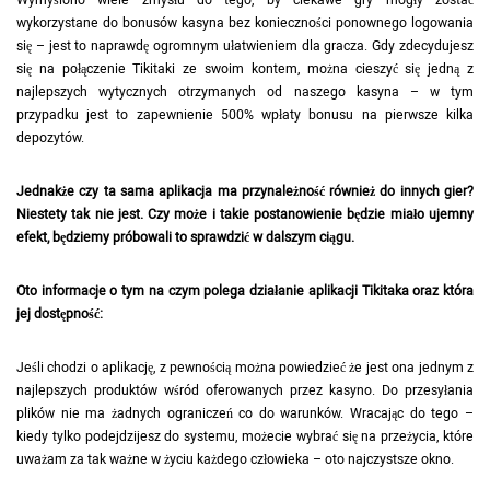
Wymyślono wiele zmysłu do tego, by ciekawe gry mogły zostać
wykorzystane do bonusów kasyna bez konieczności ponownego logowania
się – jest to naprawdę ogromnym ułatwieniem dla gracza. Gdy zdecydujesz
się na połączenie Tikitaki ze swoim kontem, można cieszyć się jedną z
najlepszych wytycznych otrzymanych od naszego kasyna – w tym
przypadku jest to zapewnienie 500% wpłaty bonusu na pierwsze kilka
depozytów.
Jednakże czy ta sama aplikacja ma przynależność również do innych gier?
Niestety tak nie jest. Czy może i takie postanowienie będzie miało ujemny
efekt, będziemy próbowali to sprawdzić w dalszym ciągu.
Oto informacje o tym na czym polega działanie aplikacji Tikitaka oraz która
jej dostępność:
Jeśli chodzi o aplikację, z pewnością można powiedzieć że jest ona jednym z
najlepszych produktów wśród oferowanych przez kasyno. Do przesyłania
plików nie ma żadnych ograniczeń co do warunków. Wracając do tego –
kiedy tylko podejdzijesz do systemu, możecie wybrać się na przeżycia, które
uważam za tak ważne w życiu każdego człowieka – oto najczystsze okno.