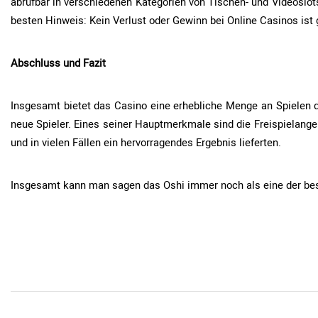
abrufbar in verschiedenen Kategorien von Tischen- und Videoslots.
besten Hinweis: Kein Verlust oder Gewinn bei Online Casinos ist 
Abschluss und Fazit
Insgesamt bietet das Casino eine erhebliche Menge an Spielen d
neue Spieler. Eines seiner Hauptmerkmale sind die Freispielange
und in vielen Fällen ein hervorragendes Ergebnis lieferten.
Insgesamt kann man sagen das Oshi immer noch als eine der best