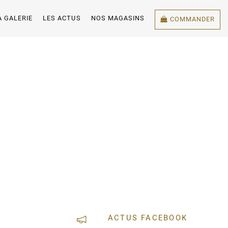
A GALERIE
LES ACTUS
NOS MAGASINS
COMMANDER
ACTUS FACEBOOK