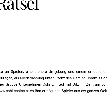
Rätsel
lette an Spielen, eine sichere Umgebung und einem erheblichen
 Curaçao, als Niederlassung unter Lizenz des Gaming Commission
einer Gruppe Unternehmen Oshi Limited mit Sitz im Zentrum von
ww.oshi-casino.at
es ihm ermöglicht, Spieler aus der ganzen Welt