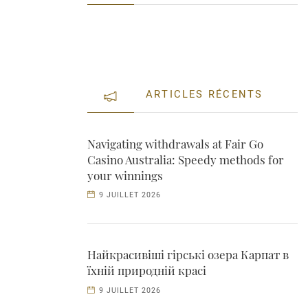
ARTICLES RÉCENTS
Navigating withdrawals at Fair Go
Casino Australia: Speedy methods for
your winnings
9 JUILLET 2026
Найкрасивіші гірські озера Карпат в
їхній природній красі
9 JUILLET 2026