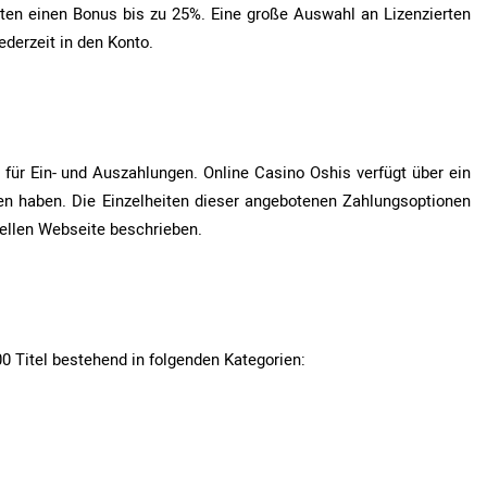
ten einen Bonus bis zu 25%. Eine große Auswahl an Lizenzierten
ederzeit in den Konto.
für Ein- und Auszahlungen. Online Casino Oshis verfügt über ein
den haben. Die Einzelheiten dieser angebotenen Zahlungsoptionen
iellen Webseite beschrieben.
00 Titel bestehend in folgenden Kategorien: