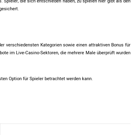
 Spieler, die sich entschieden haben, zu spielen hier gibt als den
gesichert.
er verschiedensten Kategorien sowie einen attraktiven Bonus für
bote im Live-Casino-Sektoren, die mehrere Male überprüft wurden
en Option für Spieler betrachtet werden kann.