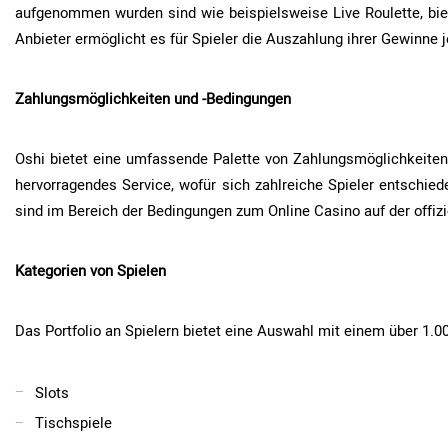
aufgenommen wurden sind wie beispielsweise Live Roulette, bie
Anbieter ermöglicht es für Spieler die Auszahlung ihrer Gewinne j
Zahlungsmöglichkeiten und -Bedingungen
Oshi bietet eine umfassende Palette von Zahlungsmöglichkeiten 
hervorragendes Service, wofür sich zahlreiche Spieler entschie
sind im Bereich der Bedingungen zum Online Casino auf der offiz
Kategorien von Spielen
Das Portfolio an Spielern bietet eine Auswahl mit einem über 1.0
Slots
Tischspiele