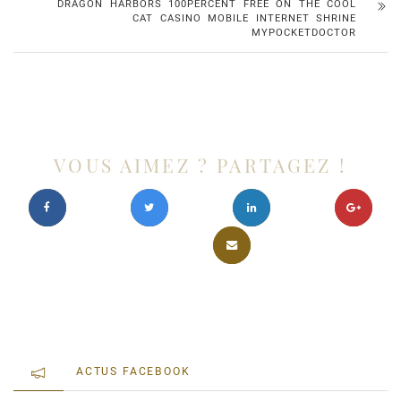
DRAGON HARBORS 100PERCENT FREE ON THE COOL
CAT CASINO MOBILE INTERNET SHRINE
MYPOCKETDOCTOR
VOUS AIMEZ ? PARTAGEZ !
ACTUS FACEBOOK