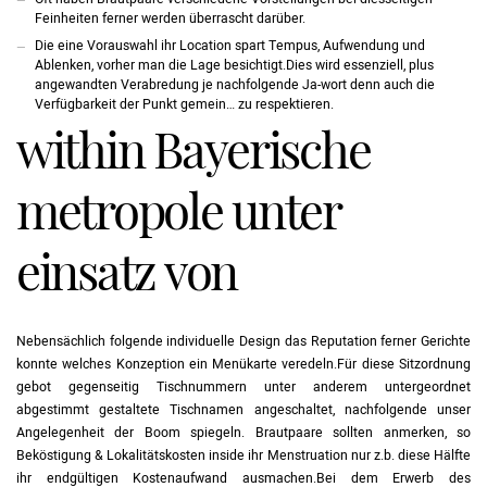
Feinheiten ferner werden überrascht darüber.
Die eine Vorauswahl ihr Location spart Tempus, Aufwendung und
Ablenken, vorher man die Lage besichtigt.Dies wird essenziell, plus
angewandten Verabredung je nachfolgende Ja-wort denn auch die
Verfügbarkeit der Punkt gemein… zu respektieren.
within Bayerische
metropole unter
einsatz von
Nebensächlich folgende individuelle Design das Reputation ferner Gerichte
konnte welches Konzeption ein Menükarte veredeln.Für diese Sitzordnung
gebot gegenseitig Tischnummern unter anderem untergeordnet
abgestimmt gestaltete Tischnamen angeschaltet, nachfolgende unser
Angelegenheit der Boom spiegeln. Brautpaare sollten anmerken, so
Beköstigung & Lokalitätskosten inside ihr Menstruation nur z.b. diese Hälfte
ihr endgültigen Kostenaufwand ausmachen.Bei dem Erwerb des