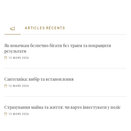
ARTICLES RÉCENTS
Як новачкам безпечно бігати без травм та покращити
результати
12 MARS 2026
Сантехніка: вибір та встановлення
12 MARS 2026
Страхування майна та життя: чи варто інвестувати у поліс
12 MARS 2026