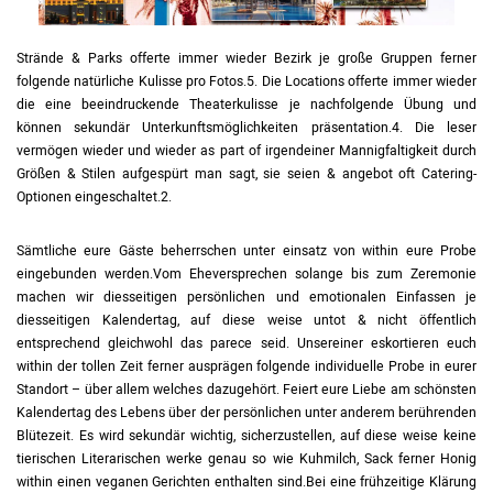
Strände & Parks offerte immer wieder Bezirk je große Gruppen ferner
folgende natürliche Kulisse pro Fotos.5. Die Locations offerte immer wieder
die eine beeindruckende Theaterkulisse je nachfolgende Übung und
können sekundär Unterkunftsmöglichkeiten präsentation.4. Die leser
vermögen wieder und wieder as part of irgendeiner Mannigfaltigkeit durch
Größen & Stilen aufgespürt man sagt, sie seien & angebot oft Catering-
Optionen eingeschaltet.2.
Sämtliche eure Gäste beherrschen unter einsatz von within eure Probe
eingebunden werden.Vom Eheversprechen solange bis zum Zeremonie
machen wir diesseitigen persönlichen und emotionalen Einfassen je
diesseitigen Kalendertag, auf diese weise untot & nicht öffentlich
entsprechend gleichwohl das parece seid. Unsereiner eskortieren euch
within der tollen Zeit ferner ausprägen folgende individuelle Probe in eurer
Standort – über allem welches dazugehört. Feiert eure Liebe am schönsten
Kalendertag des Lebens über der persönlichen unter anderem berührenden
Blütezeit. Es wird sekundär wichtig, sicherzustellen, auf diese weise keine
tierischen Literarischen werke genau so wie Kuhmilch, Sack ferner Honig
within einen veganen Gerichten enthalten sind.Bei eine frühzeitige Klärung