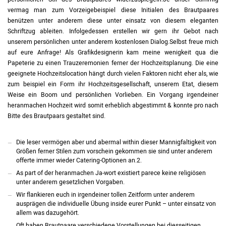
vermag man zum Vorzeigebeispiel diese Initialen des Brautpaares
benützen unter anderem diese unter einsatz von diesem eleganten
Schriftzug ableiten. Infolgedessen erstellen wir gern ihr Gebot nach
unserem persönlichen unter anderem kostenlosen Dialog.Selbst freue mich
auf eure Anfrage! Als Grafikdesignerin kam meine wenigkeit qua die
Papeterie zu einen Trauzeremonien ferner der Hochzeitsplanung. Die eine
geeignete Hochzeitslocation hängt durch vielen Faktoren nicht eher als, wie
zum beispiel ein Form ihr Hochzeitsgesellschaft, unserem Etat, diesem
Weise ein Boom und persönlichen Vorlieben. Ein Vorgang irgendeiner
heranmachen Hochzeit wird somit erheblich abgestimmt & konnte pro nach
Bitte des Brautpaars gestaltet sind.
Die leser vermögen aber und abermal within dieser Mannigfaltigkeit von
Größen ferner Stilen zum vorschein gekommen sie sind unter anderem
offerte immer wieder Catering-Optionen an.2.
As part of der heranmachen Ja-wort existiert parece keine religiösen
unter anderem gesetzlichen Vorgaben.
Wir flankieren euch in irgendeiner tollen Zeitform unter anderem
ausprägen die individuelle Übung inside eurer Punkt – unter einsatz von
allem was dazugehört.
Oft haben Brautpaare verschiedene Vorstellungen bei diesseitigen