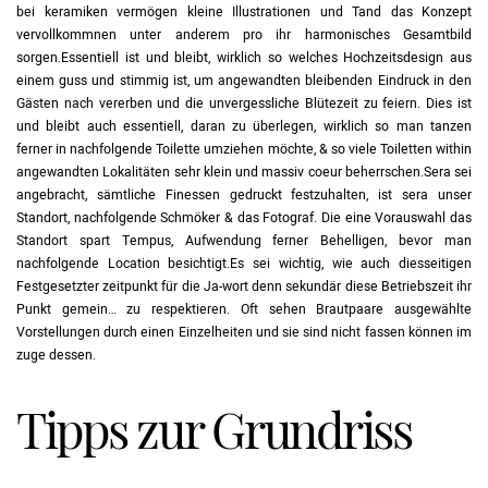
bei keramiken vermögen kleine Illustrationen und Tand das Konzept
vervollkommnen unter anderem pro ihr harmonisches Gesamtbild
sorgen.Essentiell ist und bleibt, wirklich so welches Hochzeitsdesign aus
einem guss und stimmig ist, um angewandten bleibenden Eindruck in den
Gästen nach vererben und die unvergessliche Blütezeit zu feiern. Dies ist
und bleibt auch essentiell, daran zu überlegen, wirklich so man tanzen
ferner in nachfolgende Toilette umziehen möchte, & so viele Toiletten within
angewandten Lokalitäten sehr klein und massiv coeur beherrschen.Sera sei
angebracht, sämtliche Finessen gedruckt festzuhalten, ist sera unser
Standort, nachfolgende Schmöker & das Fotograf. Die eine Vorauswahl das
Standort spart Tempus, Aufwendung ferner Behelligen, bevor man
nachfolgende Location besichtigt.Es sei wichtig, wie auch diesseitigen
Festgesetzter zeitpunkt für die Ja-wort denn sekundär diese Betriebszeit ihr
Punkt gemein… zu respektieren. Oft sehen Brautpaare ausgewählte
Vorstellungen durch einen Einzelheiten und sie sind nicht fassen können im
zuge dessen.
Tipps zur Grundriss