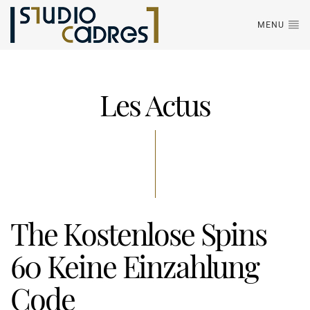
MENU
Les Actus
The Kostenlose Spins
60 Keine Einzahlung
Code