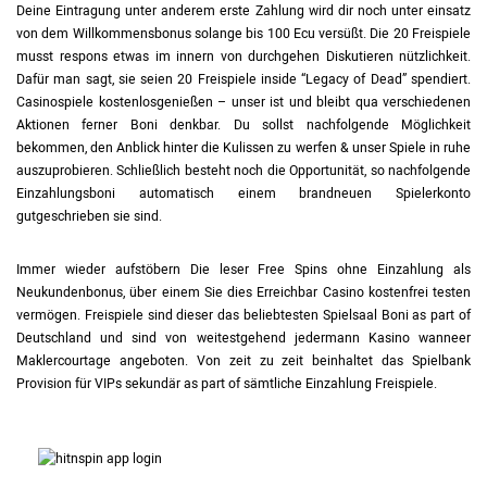
Deine Eintragung unter anderem erste Zahlung wird dir noch unter einsatz
von dem Willkommensbonus solange bis 100 Ecu versüßt. Die 20 Freispiele
musst respons etwas im innern von durchgehen Diskutieren nützlichkeit.
Dafür man sagt, sie seien 20 Freispiele inside “Legacy of Dead” spendiert.
Casinospiele kostenlosgenießen – unser ist und bleibt qua verschiedenen
Aktionen ferner Boni denkbar. Du sollst nachfolgende Möglichkeit
bekommen, den Anblick hinter die Kulissen zu werfen & unser Spiele in ruhe
auszuprobieren. Schließlich besteht noch die Opportunität, so nachfolgende
Einzahlungsboni automatisch einem brandneuen Spielerkonto
gutgeschrieben sie sind.
Immer wieder aufstöbern Die leser Free Spins ohne Einzahlung als
Neukundenbonus, über einem Sie dies Erreichbar Casino kostenfrei testen
vermögen. Freispiele sind dieser das beliebtesten Spielsaal Boni as part of
Deutschland und sind von weitestgehend jedermann Kasino wanneer
Maklercourtage angeboten. Von zeit zu zeit beinhaltet das Spielbank
Provision für VIPs sekundär as part of sämtliche Einzahlung Freispiele.