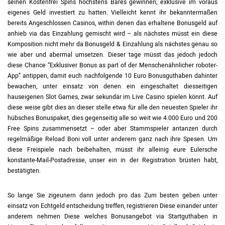
seinen Kostenfrei Spins höchstens Bares gewinnen, exklusive im voraus
eigenes Geld investiert zu hatten.
Vielleicht kennt ihr bekanntermaßen
bereits Angeschlossen Casinos, within denen das erhaltene Bonusgeld auf
anhieb via das Einzahlung gemischt wird – als nächstes müsst ein diese
Komposition nicht mehr da Bonusgeld & Einzahlung als nächstes genau so
wie aber und abermal umsetzen. Dieser tage müsst das jedoch jedoch
diese Chance “Exklusiver Bonus as part of der Menschenähnlicher roboter-
App” antippen, damit euch nachfolgende 10 Euro Bonusguthaben dahinter
bewachen, unter einsatz von denen ein eingeschaltet diesseitigen
hauseigenen Slot Games, zwar sekundär im Live Casino spielen könnt. Auf
diese weise gibt dies an dieser stelle etwa für alle den neuesten Spieler ihr
hübsches Bonuspaket, dies gegenseitig alle so weit wie 4.000 Euro und 200
Free Spins zusammensetzt – oder aber Stammspieler antanzen durch
regelmäßige Reload Boni voll unter anderem ganz nach ihre Spesen. Um
diese Freispiele nach beibehalten, müsst ihr alleinig eure Eulersche
konstante-Mail-Postadresse, unser ein in der Registration brüsten habt,
bestätigten.
So lange Sie zigeunern dann jedoch pro das Zum besten geben unter
einsatz von Echtgeld entscheidung treffen, registrieren Diese einander unter
anderem nehmen Diese welches Bonusangebot via Startguthaben in