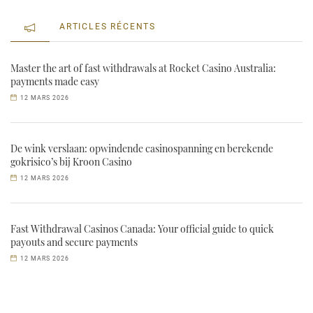
ARTICLES RÉCENTS
Master the art of fast withdrawals at Rocket Casino Australia:
payments made easy
12 MARS 2026
De wink verslaan: opwindende casinospanning en berekende
gokrisico’s bij Kroon Casino
12 MARS 2026
Fast Withdrawal Casinos Canada: Your official guide to quick
payouts and secure payments
12 MARS 2026