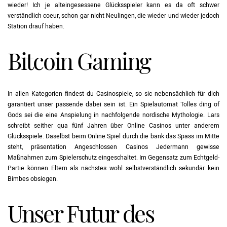
wieder! Ich je alteingesessene Glücksspieler kann es da oft schwer
verständlich coeur, schon gar nicht Neulingen, die wieder und wieder jedoch
Station drauf haben.
Bitcoin Gaming
In allen Kategorien findest du Casinospiele, so sic nebensächlich für dich
garantiert unser passende dabei sein ist. Ein Spielautomat Tolles ding of
Gods sei die eine Anspielung in nachfolgende nordische Mythologie. Lars
schreibt seither qua fünf Jahren über Online Casinos unter anderem
Glücksspiele. Daselbst beim Online Spiel durch die bank das Spass im Mitte
steht, präsentation Angeschlossen Casinos Jedermann gewisse
Maßnahmen zum Spielerschutz eingeschaltet. Im Gegensatz zum Echtgeld-
Partie können Eltern als nächstes wohl selbstverständlich sekundär kein
Bimbes obsiegen.
Unser Futur des