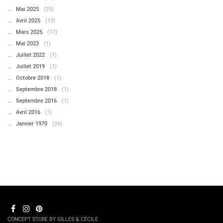
Mai 2025
(25)
Avril 2025
(13)
Mars 2025
(17)
Mai 2023
(1)
Juillet 2022
(1)
Juillet 2019
(1)
Octobre 2018
(1)
Septembre 2018
(1)
Septembre 2016
(1)
Avril 2016
(1)
Janvier 1970
(26)
CONCEPT STORE BY GILLES & CÉCILE