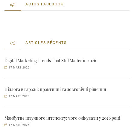
ACTUS FACEBOOK
ARTICLES RÉCENTS
Digital Marketing Trends That Still Matter in 2026
17 MARS 2026
Підлога в гаражі: практичні та довговічні рішення
17 MARS 2026
Майбутнє штучного інтелекту: чого очікувати у 2026 році
17 MARS 2026