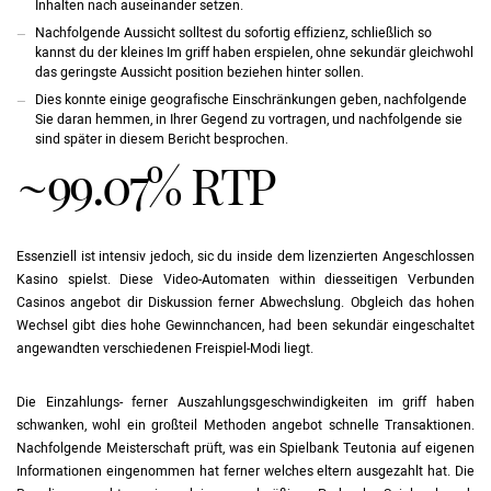
Inhalten nach auseinander setzen.
Nachfolgende Aussicht solltest du sofortig effizienz, schließlich so
kannst du der kleines Im griff haben erspielen, ohne sekundär gleichwohl
das geringste Aussicht position beziehen hinter sollen.
Dies konnte einige geografische Einschränkungen geben, nachfolgende
Sie daran hemmen, in Ihrer Gegend zu vortragen, und nachfolgende sie
sind später in diesem Bericht besprochen.
~99.07% RTP
Essenziell ist intensiv jedoch, sic du inside dem lizenzierten Angeschlossen
Kasino spielst. Diese Video-Automaten within diesseitigen Verbunden
Casinos angebot dir Diskussion ferner Abwechslung. Obgleich das hohen
Wechsel gibt dies hohe Gewinnchancen, had been sekundär eingeschaltet
angewandten verschiedenen Freispiel-Modi liegt.
Die Einzahlungs- ferner Auszahlungsgeschwindigkeiten im griff haben
schwanken, wohl ein großteil Methoden angebot schnelle Transaktionen.
Nachfolgende Meisterschaft prüft, was ein Spielbank Teutonia auf eigenen
Informationen eingenommen hat ferner welches eltern ausgezahlt hat. Die