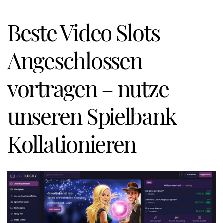
Beste Video Slots
Angeschlossen
vortragen – nutze
unseren Spielbank
Kollationieren