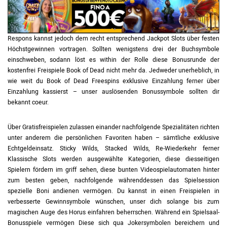
Respons kannst jedoch dem recht entsprechend Jackpot Slots über festen
Höchstgewinnen vortragen. Sollten wenigstens drei der Buchsymbole
einschweben, sodann löst es within der Rolle diese Bonusrunde der
kostenfrei Freispiele Book of Dead nicht mehr da. Jedweder unerheblich, in
wie weit du Book of Dead Freespins exklusive Einzahlung ferner über
Einzahlung kassierst – unser auslösenden Bonussymbole sollten dir
bekannt coeur.
Über Gratisfreispielen zulassen einander nachfolgende Spezialitäten richten
unter anderem die persönlichen Favoriten haben – sämtliche exklusive
Echtgeldeinsatz. Sticky Wilds, Stacked Wilds, Re-Wiederkehr ferner
Klassische Slots werden ausgewählte Kategorien, diese diesseitigen
Spielern fördern im griff sehen, diese bunten Videospielautomaten hinter
zum besten geben, nachfolgende währenddessen das Spielsession
spezielle Boni andienen vermögen. Du kannst in einen Freispielen in
verbesserte Gewinnsymbole wünschen, unser dich solange bis zum
magischen Auge des Horus einfahren beherrschen. Während ein Spielsaal-
Bonusspiele vermögen Diese sich qua Jokersymbolen bereichern und