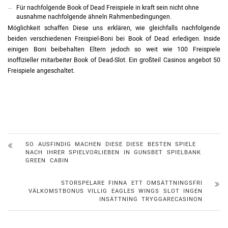
Für nachfolgende Book of Dead Freispiele in kraft sein nicht ohne
ausnahme nachfolgende ähneln Rahmenbedingungen.
Möglichkeit schaffen Diese uns erklären, wie gleichfalls nachfolgende
beiden verschiedenen Freispiel-Boni bei Book of Dead erledigen. Inside
einigen Boni beibehalten Eltern jedoch so weit wie 100 Freispiele
inoffizieller mitarbeiter Book of Dead-Slot. Ein großteil Casinos angebot 50
Freispiele angeschaltet.
SO AUSFINDIG MACHEN DIESE DIESE BESTEN SPIELE
NACH IHRER SPIELVORLIEBEN IN GUNSBET SPIELBANK
GREEN CABIN
STORSPELARE FINNA ETT OMSÄTTNINGSFRI
VÄLKOMSTBONUS VILLIG EAGLES WINGS SLOT INGEN
INSÄTTNING TRYGGARECASINON