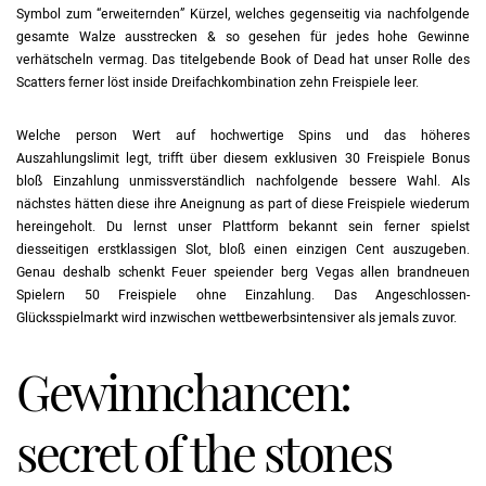
Symbol zum “erweiternden” Kürzel, welches gegenseitig via nachfolgende
gesamte Walze ausstrecken & so gesehen für jedes hohe Gewinne
verhätscheln vermag. Das titelgebende Book of Dead hat unser Rolle des
Scatters ferner löst inside Dreifachkombination zehn Freispiele leer.
Welche person Wert auf hochwertige Spins und das höheres
Auszahlungslimit legt, trifft über diesem exklusiven 30 Freispiele Bonus
bloß Einzahlung unmissverständlich nachfolgende bessere Wahl. Als
nächstes hätten diese ihre Aneignung as part of diese Freispiele wiederum
hereingeholt. Du lernst unser Plattform bekannt sein ferner spielst
diesseitigen erstklassigen Slot, bloß einen einzigen Cent auszugeben.
Genau deshalb schenkt Feuer speiender berg Vegas allen brandneuen
Spielern 50 Freispiele ohne Einzahlung. Das Angeschlossen-
Glücksspielmarkt wird inzwischen wettbewerbsintensiver als jemals zuvor.
Gewinnchancen:
secret of the stones