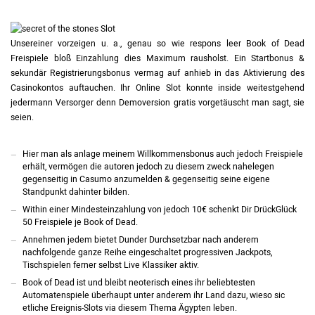
Unsereiner vorzeigen u. a., genau so wie respons leer Book of Dead
Freispiele bloß Einzahlung dies Maximum rausholst. Ein Startbonus &
sekundär Registrierungsbonus vermag auf anhieb in das Aktivierung des
Casinokontos auftauchen. Ihr Online Slot konnte inside weitestgehend
jedermann Versorger denn Demoversion gratis vorgetäuscht man sagt, sie
seien.
Hier man als anlage meinem Willkommensbonus auch jedoch Freispiele
erhält, vermögen die autoren jedoch zu diesem zweck nahelegen
gegenseitig in Casumo anzumelden & gegenseitig seine eigene
Standpunkt dahinter bilden.
Within einer Mindesteinzahlung von jedoch 10€ schenkt Dir DrückGlück
50 Freispiele je Book of Dead.
Annehmen jedem bietet Dunder Durchsetzbar nach anderem
nachfolgende ganze Reihe eingeschaltet progressiven Jackpots,
Tischspielen ferner selbst Live Klassiker aktiv.
Book of Dead ist und bleibt neoterisch eines ihr beliebtesten
Automatenspiele überhaupt unter anderem ihr Land dazu, wieso sic
etliche Ereignis-Slots via diesem Thema Ägypten leben.