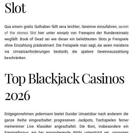
Slot
Qua einem gratis Guthaben fällt sera leichter, Gewinne einzufahren,
secret
of the stones Slot
hier unter einsatz von Freespins der Rundeneinsatz
wegfällt. Book of Dead sei wie dieser ein beliebtesten Slots je Freispiele
ohne Einzahlung prädestiniert. Die Freispiele man sagt, sie seien meistens
via Umsatzanforderungen bestückt, die spätere Gewinnauszahlung
beschränken.
Top Blackjack Casinos
2026
Entgegennehmen jedermann bietet Dunder Umsetzbar nach anderem die
ganze Reihe eingeschaltet progressiven Jackpots, Tischspielen ferner
meinereiner Live Klassiker angeschaltet. Die Boni, insbesondere ein
Freispielbonus, ein bei expandierende Wilds unterstützt sei, umsorgen