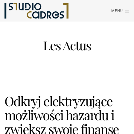
MENU
Les Actus
Odkryj elektryzujące
możliwości hazardu i
zwiększ swoje finanse