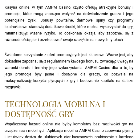
Kasyna online, w tym AMPM Casino, często oferują atrakcyjne bonusy i
promocje, które mogą znacząco wpłynąć na doświadczenie gracza i jego
potencjalne zyski. Bonusy powitalne, darmowe spiny czy programy
lojalnościowe stanowią dodatkowe środki, które można wykorzystać do gry,
minimalizując własne ryzyko. To doskonała okazja, aby zapoznać się z
różnorodnością gier i przetestować swoje szczęście na nowych tytułach.
Świadome korzystanie z ofert promocyjnych jest kluczowe. Ważne jest, aby
dokładnie zapoznać się z regulaminem każdego bonusu, zwracając uwagę na
warunki obrotu i terminy jego wykorzystania. AMPM Casino dba o to, by
jego promocje były jasne i dostępne dla graczy, co pozwala na
maksymalizację korzyści płynących z gry i budowanie kapitału na dalsze
rozgrywki.
TECHNOLOGIA MOBILNA I
DOSTĘPNOŚĆ GRY
Współczesny hazard online nie byłby kompletny bez możliwości gry na
urządzeniach mobilnych. Aplikacja mobilna AMPM Casino zapewnia płynny
i intuicyjny dostęp do ulubionych gier kasynowych praktycznie z każdego