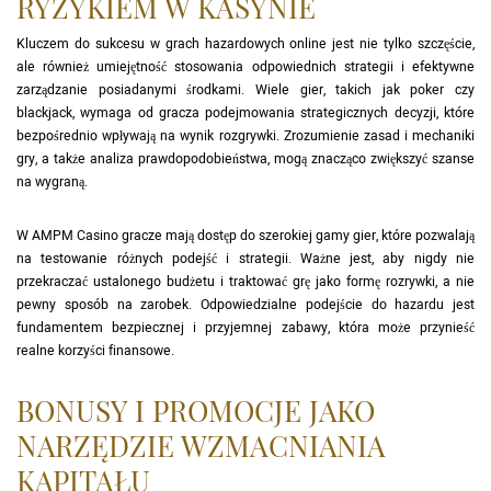
RYZYKIEM W KASYNIE
Kluczem do sukcesu w grach hazardowych online jest nie tylko szczęście,
ale również umiejętność stosowania odpowiednich strategii i efektywne
zarządzanie posiadanymi środkami. Wiele gier, takich jak poker czy
blackjack, wymaga od gracza podejmowania strategicznych decyzji, które
bezpośrednio wpływają na wynik rozgrywki. Zrozumienie zasad i mechaniki
gry, a także analiza prawdopodobieństwa, mogą znacząco zwiększyć szanse
na wygraną.
W AMPM Casino gracze mają dostęp do szerokiej gamy gier, które pozwalają
na testowanie różnych podejść i strategii. Ważne jest, aby nigdy nie
przekraczać ustalonego budżetu i traktować grę jako formę rozrywki, a nie
pewny sposób na zarobek. Odpowiedzialne podejście do hazardu jest
fundamentem bezpiecznej i przyjemnej zabawy, która może przynieść
realne korzyści finansowe.
BONUSY I PROMOCJE JAKO
NARZĘDZIE WZMACNIANIA
KAPITAŁU