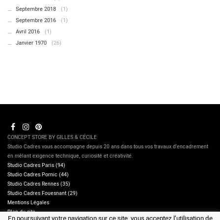
Septembre 2018
(1)
Septembre 2016
(1)
Avril 2016
(1)
Janvier 1970
(26)
CONCEPT STORE BY GILLES & CÉCILE
Studio Cadres vous accompagne depuis 20 ans dans tous vos travaux d’encadrement
en mêlant exigence technique, curiosité et créativité.
Studio Cadres Paris (94)
Studio Cadres Pornic (44)
Studio Cadres Rennes (35)
Studio Cadres Fouesnant (29)
Mentions Légales
Plan du site
En poursuivant votre navigation sur ce site, vous acceptez l’utilisation de