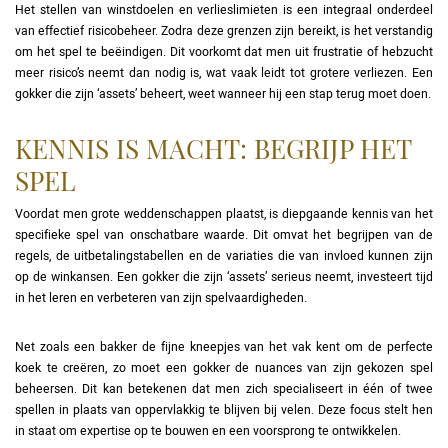
Het stellen van winstdoelen en verlieslimieten is een integraal onderdeel
van effectief risicobeheer. Zodra deze grenzen zijn bereikt, is het verstandig
om het spel te beëindigen. Dit voorkomt dat men uit frustratie of hebzucht
meer risico’s neemt dan nodig is, wat vaak leidt tot grotere verliezen. Een
gokker die zijn ‘assets’ beheert, weet wanneer hij een stap terug moet doen.
KENNIS IS MACHT: BEGRIJP HET
SPEL
Voordat men grote weddenschappen plaatst, is diepgaande kennis van het
specifieke spel van onschatbare waarde. Dit omvat het begrijpen van de
regels, de uitbetalingstabellen en de variaties die van invloed kunnen zijn
op de winkansen. Een gokker die zijn ‘assets’ serieus neemt, investeert tijd
in het leren en verbeteren van zijn spelvaardigheden.
Net zoals een bakker de fijne kneepjes van het vak kent om de perfecte
koek te creëren, zo moet een gokker de nuances van zijn gekozen spel
beheersen. Dit kan betekenen dat men zich specialiseert in één of twee
spellen in plaats van oppervlakkig te blijven bij velen. Deze focus stelt hen
in staat om expertise op te bouwen en een voorsprong te ontwikkelen.