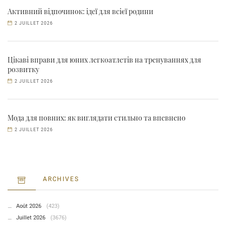
Активний відпочинок: ідеї для всієї родини
2 JUILLET 2026
Цікаві вправи для юних легкоатлетів на тренуваннях для
розвитку
2 JUILLET 2026
Мода для повних: як виглядати стильно та впевнено
2 JUILLET 2026
ARCHIVES
Août 2026
(423)
Juillet 2026
(3676)