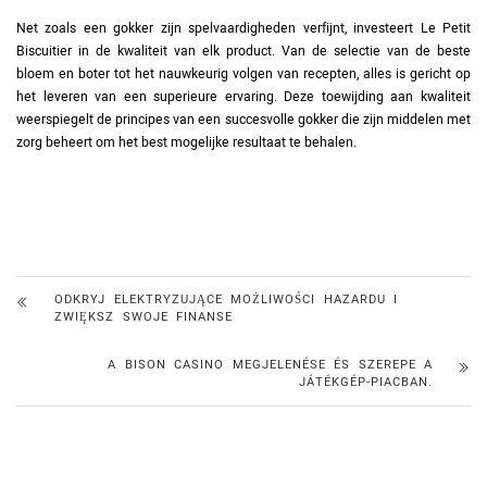
Net zoals een gokker zijn spelvaardigheden verfijnt, investeert Le Petit
Biscuitier in de kwaliteit van elk product. Van de selectie van de beste
bloem en boter tot het nauwkeurig volgen van recepten, alles is gericht op
het leveren van een superieure ervaring. Deze toewijding aan kwaliteit
weerspiegelt de principes van een succesvolle gokker die zijn middelen met
zorg beheert om het best mogelijke resultaat te behalen.
ODKRYJ ELEKTRYZUJĄCE MOŻLIWOŚCI HAZARDU I
ZWIĘKSZ SWOJE FINANSE
A BISON CASINO MEGJELENÉSE ÉS SZEREPE A
JÁTÉKGÉP-PIACBAN.