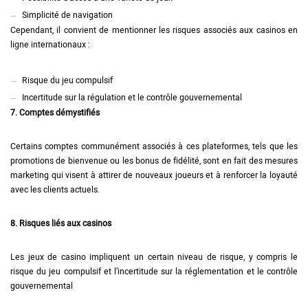
Simplicité de navigation
Cependant, il convient de mentionner les risques associés aux casinos en
ligne internationaux :
Risque du jeu compulsif
Incertitude sur la régulation et le contrôle gouvernemental
7. Comptes démystifiés
Certains comptes communément associés à ces plateformes, tels que les
promotions de bienvenue ou les bonus de fidélité, sont en fait des mesures
marketing qui visent à attirer de nouveaux joueurs et à renforcer la loyauté
avec les clients actuels.
8. Risques liés aux casinos
Les jeux de casino impliquent un certain niveau de risque, y compris le
risque du jeu compulsif et l’incertitude sur la réglementation et le contrôle
gouvernemental