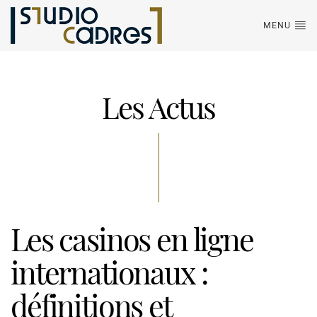
MENU
Les Actus
Les casinos en ligne
internationaux :
définitions et