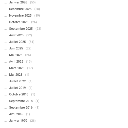
Janvier 2026
(55)
Décembre 2025
(50)
Novembre 2025
(19)
Octobre 2025
(26)
Septembre 2025
(23)
Août 2025
(22)
Juillet 2025
(31)
Juin 2025
(22)
Mai 2025
(25)
Avril 2025
(13)
Mars 2025
(17)
Mai 2023
(1)
Juillet 2022
(1)
Juillet 2019
(1)
Octobre 2018
(1)
Septembre 2018
(1)
Septembre 2016
(1)
Avril 2016
(1)
Janvier 1970
(26)