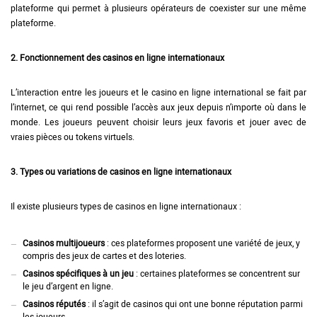
plateforme qui permet à plusieurs opérateurs de coexister sur une même
plateforme.
2. Fonctionnement des casinos en ligne internationaux
L’interaction entre les joueurs et le casino en ligne international se fait par
l’internet, ce qui rend possible l’accès aux jeux depuis n’importe où dans le
monde. Les joueurs peuvent choisir leurs jeux favoris et jouer avec de
vraies pièces ou tokens virtuels.
3. Types ou variations de casinos en ligne internationaux
Il existe plusieurs types de casinos en ligne internationaux :
Casinos multijoueurs
: ces plateformes proposent une variété de jeux, y
compris des jeux de cartes et des loteries.
Casinos spécifiques à un jeu
: certaines plateformes se concentrent sur
le jeu d’argent en ligne.
Casinos réputés
: il s’agit de casinos qui ont une bonne réputation parmi
les joueurs.