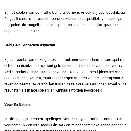
Bij het spelen van de Traffic Camera Game is er ook vrij spel beschikbaar.
Dit geeft spelers die voor het eerst kiezen om een specifiek type speelgame
te spelen de mogelijkheid om gratis en zonder geldelijke gevolgen een
beperkte tijd te testen.
Geld, Geld: Monetaire Aspecten
Bij een aantal van deze games is er ook een onderscheid tussen spel met
echte muntstukken of contant geld en het niet-spelen ervan in de vorm van
« vrije modus ». In het laatste geval betekent dit dat men tijdens het spellen
geen echt geld verliest, maar daarentegen wel een virtueel bedrag voor zijn
rekening neemt. De verschillen tussen deze twee versies liggen zowel bij de
resultaten als in hoe spelers en winnaars worden beoordeeld.
Voor- En Nadelen
In de praktijk hebben spelletjes van het type Traffic Camera Game
voornamelijk een vrije modus die tot een minder complexe aangelegenheid