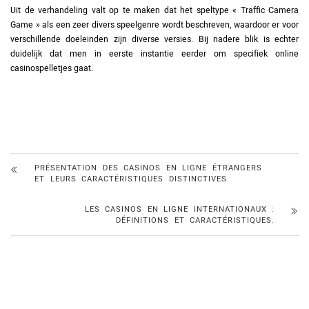
Uit de verhandeling valt op te maken dat het speltype « Traffic Camera
Game » als een zeer divers speelgenre wordt beschreven, waardoor er voor
verschillende doeleinden zijn diverse versies. Bij nadere blik is echter
duidelijk dat men in eerste instantie eerder om specifiek online
casinospelletjes gaat.
PRÉSENTATION DES CASINOS EN LIGNE ÉTRANGERS
ET LEURS CARACTÉRISTIQUES DISTINCTIVES.
LES CASINOS EN LIGNE INTERNATIONAUX :
DÉFINITIONS ET CARACTÉRISTIQUES.