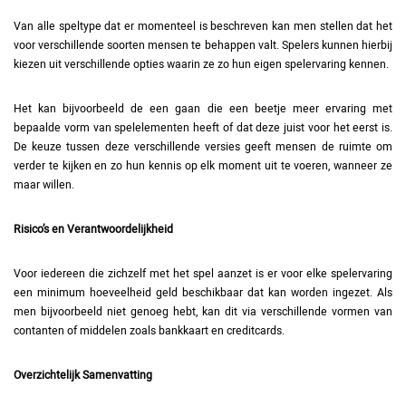
Van alle speltype dat er momenteel is beschreven kan men stellen dat het
voor verschillende soorten mensen te behappen valt. Spelers kunnen hierbij
kiezen uit verschillende opties waarin ze zo hun eigen spelervaring kennen.
Het kan bijvoorbeeld de een gaan die een beetje meer ervaring met
bepaalde vorm van spelelementen heeft of dat deze juist voor het eerst is.
De keuze tussen deze verschillende versies geeft mensen de ruimte om
verder te kijken en zo hun kennis op elk moment uit te voeren, wanneer ze
maar willen.
Risico’s en Verantwoordelijkheid
Voor iedereen die zichzelf met het spel aanzet is er voor elke spelervaring
een minimum hoeveelheid geld beschikbaar dat kan worden ingezet. Als
men bijvoorbeeld niet genoeg hebt, kan dit via verschillende vormen van
contanten of middelen zoals bankkaart en creditcards.
Overzichtelijk Samenvatting