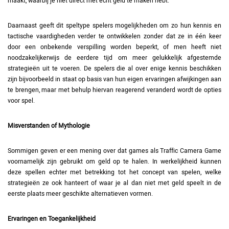
maakt, waarbij je niet direct met echt geld te maken hebt.
Daarnaast geeft dit speltype spelers mogelijkheden om zo hun kennis en
tactische vaardigheden verder te ontwikkelen zonder dat ze in één keer
door een onbekende verspilling worden beperkt, of men heeft niet
noodzakelijkerwijs de eerdere tijd om meer gelukkelijk afgestemde
strategieën uit te voeren. De spelers die al over enige kennis beschikken
zijn bijvoorbeeld in staat op basis van hun eigen ervaringen afwijkingen aan
te brengen, maar met behulp hiervan reagerend veranderd wordt de opties
voor spel.
Misverstanden of Mythologie
Sommigen geven er een mening over dat games als Traffic Camera Game
voornamelijk zijn gebruikt om geld op te halen. In werkelijkheid kunnen
deze spellen echter met betrekking tot het concept van spelen, welke
strategieën ze ook hanteert of waar je al dan niet met geld speelt in de
eerste plaats meer geschikte alternatieven vormen.
Ervaringen en Toegankelijkheid