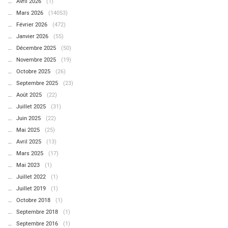
Avril 2026
(1)
Mars 2026
(14053)
Février 2026
(472)
Janvier 2026
(55)
Décembre 2025
(50)
Novembre 2025
(19)
Octobre 2025
(26)
Septembre 2025
(23)
Août 2025
(22)
Juillet 2025
(31)
Juin 2025
(22)
Mai 2025
(25)
Avril 2025
(13)
Mars 2025
(17)
Mai 2023
(1)
Juillet 2022
(1)
Juillet 2019
(1)
Octobre 2018
(1)
Septembre 2018
(1)
Septembre 2016
(1)