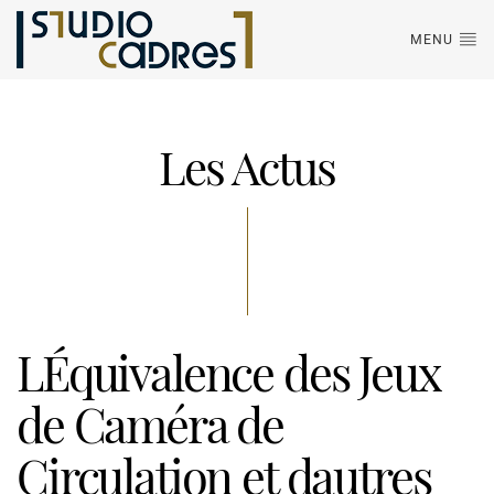
MENU
Les Actus
LÉquivalence des Jeux
de Caméra de
Circulation et dautres