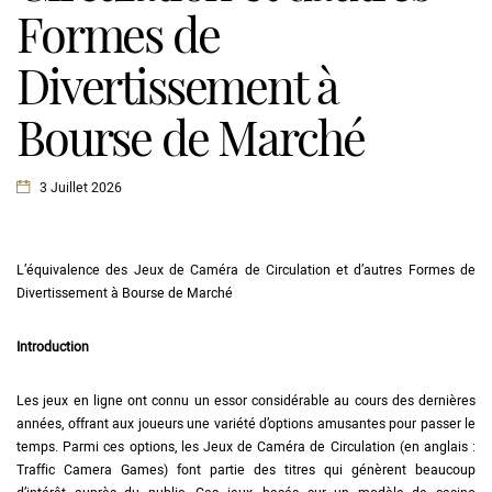
Formes de
Divertissement à
Bourse de Marché
3 Juillet 2026
L’équivalence des Jeux de Caméra de Circulation et d’autres Formes de
Divertissement à Bourse de Marché
Introduction
Les jeux en ligne ont connu un essor considérable au cours des dernières
années, offrant aux joueurs une variété d’options amusantes pour passer le
temps. Parmi ces options, les Jeux de Caméra de Circulation (en anglais :
Traffic Camera Games) font partie des titres qui génèrent beaucoup