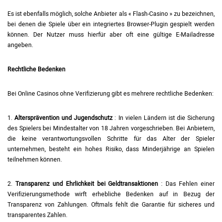
Es ist ebenfalls möglich, solche Anbieter als « Flash-Casino » zu bezeichnen,
bei denen die Spiele über ein integriertes Browser-Plugin gespielt werden
können. Der Nutzer muss hierfür aber oft eine gültige E-Mailadresse
angeben.
Rechtliche Bedenken
Bei Online Casinos ohne Verifizierung gibt es mehrere rechtliche Bedenken:
1.
Altersprävention und Jugendschutz
: In vielen Ländern ist die Sicherung
des Spielers bei Mindestalter von 18 Jahren vorgeschrieben. Bei Anbietern,
die keine verantwortungsvollen Schritte für das Alter der Spieler
unternehmen, besteht ein hohes Risiko, dass Minderjährige an Spielen
teilnehmen können.
2.
Transparenz und Ehrlichkeit bei Geldtransaktionen
: Das Fehlen einer
Verifizierungsmethode wirft erhebliche Bedenken auf in Bezug der
Transparenz von Zahlungen. Oftmals fehlt die Garantie für sicheres und
transparentes Zahlen.