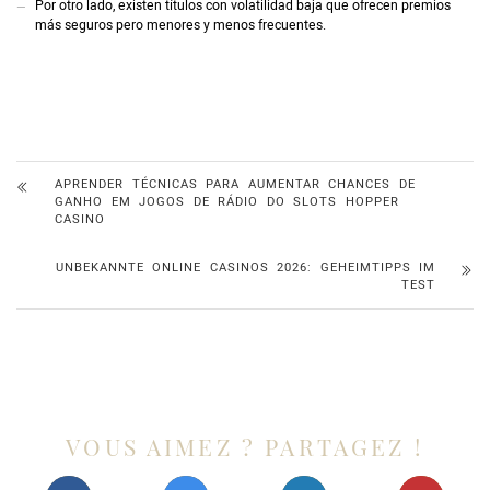
Por otro lado, existen títulos con volatilidad baja que ofrecen premios
más seguros pero menores y menos frecuentes.
APRENDER TÉCNICAS PARA AUMENTAR CHANCES DE
GANHO EM JOGOS DE RÁDIO DO SLOTS HOPPER
CASINO
UNBEKANNTE ONLINE CASINOS 2026: GEHEIMTIPPS IM
TEST
VOUS AIMEZ ? PARTAGEZ !