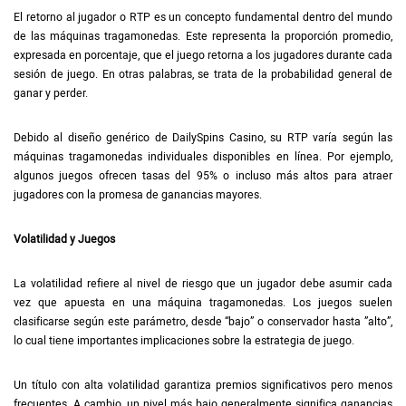
El retorno al jugador o RTP es un concepto fundamental dentro del mundo
de las máquinas tragamonedas. Este representa la proporción promedio,
expresada en porcentaje, que el juego retorna a los jugadores durante cada
sesión de juego. En otras palabras, se trata de la probabilidad general de
ganar y perder.
Debido al diseño genérico de DailySpins Casino, su RTP varía según las
máquinas tragamonedas individuales disponibles en línea. Por ejemplo,
algunos juegos ofrecen tasas del 95% o incluso más altos para atraer
jugadores con la promesa de ganancias mayores.
Volatilidad y Juegos
La volatilidad refiere al nivel de riesgo que un jugador debe asumir cada
vez que apuesta en una máquina tragamonedas. Los juegos suelen
clasificarse según este parámetro, desde “bajo” o conservador hasta ”alto”,
lo cual tiene importantes implicaciones sobre la estrategia de juego.
Un título con alta volatilidad garantiza premios significativos pero menos
frecuentes. A cambio, un nivel más bajo generalmente significa ganancias