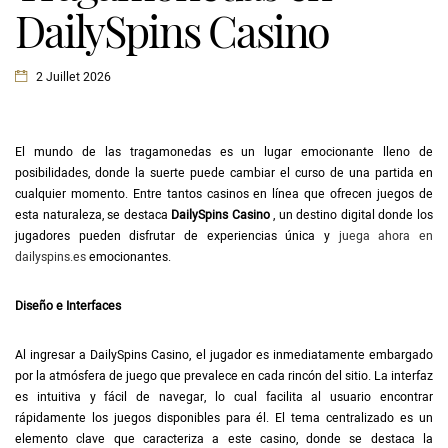
DailySpins Casino
2 Juillet 2026
El mundo de las tragamonedas es un lugar emocionante lleno de
posibilidades, donde la suerte puede cambiar el curso de una partida en
cualquier momento. Entre tantos casinos en línea que ofrecen juegos de
esta naturaleza, se destaca
DailySpins Casino
, un destino digital donde los
jugadores pueden disfrutar de experiencias única y
juega ahora en
dailyspins.es
emocionantes.
Diseño e Interfaces
Al ingresar a DailySpins Casino, el jugador es inmediatamente embargado
por la atmósfera de juego que prevalece en cada rincón del sitio. La interfaz
es intuitiva y fácil de navegar, lo cual facilita al usuario encontrar
rápidamente los juegos disponibles para él. El tema centralizado es un
elemento clave que caracteriza a este casino, donde se destaca la