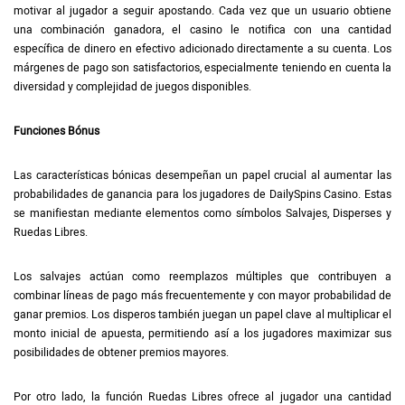
motivar al jugador a seguir apostando. Cada vez que un usuario obtiene
una combinación ganadora, el casino le notifica con una cantidad
específica de dinero en efectivo adicionado directamente a su cuenta. Los
márgenes de pago son satisfactorios, especialmente teniendo en cuenta la
diversidad y complejidad de juegos disponibles.
Funciones Bónus
Las características bónicas desempeñan un papel crucial al aumentar las
probabilidades de ganancia para los jugadores de DailySpins Casino. Estas
se manifiestan mediante elementos como símbolos Salvajes, Disperses y
Ruedas Libres.
Los salvajes actúan como reemplazos múltiples que contribuyen a
combinar líneas de pago más frecuentemente y con mayor probabilidad de
ganar premios. Los disperos también juegan un papel clave al multiplicar el
monto inicial de apuesta, permitiendo así a los jugadores maximizar sus
posibilidades de obtener premios mayores.
Por otro lado, la función Ruedas Libres ofrece al jugador una cantidad