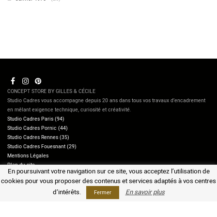
CONCEPT STORE BY GILLES & CÉCILE
Studio Cadres vous accompagne depuis 20 ans dans tous vos travaux d’encadrement
en mêlant exigence technique, curiosité et créativité.
Studio Cadres Paris (94)
Studio Cadres Pornic (44)
Studio Cadres Rennes (35)
Studio Cadres Fouesnant (29)
Mentions Légales
Plan du site
En poursuivant votre navigation sur ce site, vous acceptez l’utilisation de
Contactez-nous
cookies pour vous proposer des contenus et services adaptés à vos centres
d’intérêts.
En savoir plus
Fermer
Copyright © 2026 studiocadres.com - Tous droits réservés - Réalisation
Increative.fr