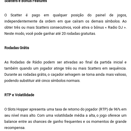
Scatters e Bonus Features
O Scatter é pago em qualquer posição do painel de jogos,
independentemente da ordem em que caíram os demais símbolos. Ao
obter três ou mais Scatters consecutivos, você ativa o bônus « Radio DJ ».
Neste modo, você pode ganhar até 20 rodadas gratuitas.
Rodadas Grátis
As Rodadas de Rádio podem ser ativadas ao final da partida inicial e
também quando um jogador atinge três ou mais Scatters em sequência.
Durante as rodadas grátis, o caçador selvagem se torna ainda mais valioso,
podendo substituir até cinco símbolos normais.
RTP e Volatilidade
O Slots Hopper apresenta uma taxa de retorno do jogador (RTP) de 96% em
seu nível mais alto. Com uma volatilidade média a alta, o jogo oferece um
balance entre as chances de ganho frequentes e os momentos de grande
recompensa.