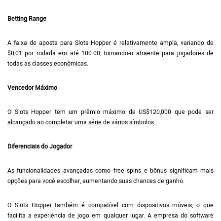
Betting Range
A faixa de aposta para Slots Hopper é relativamente ampla, variando de
$0,01 por rodada em até 100.00, tornando-o atraente para jogadores de
todas as classes econômicas.
Vencedor Máximo
O Slots Hopper tem um prêmio máximo de US$120,000 que pode ser
alcançado ao completar uma série de vários símbolos.
Diferenciais do Jogador
As funcionalidades avançadas como free spins e bônus significam mais
opções para você escolher, aumentando suas chances de ganho.
O Slots Hopper também é compatível com dispositivos móveis, o que
facilita a experiência de jogo em qualquer lugar. A empresa do software