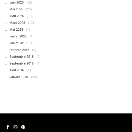
Juin 2025
(22)
Mai 2025
(25)
Avril 2025
(13)
Mars 2025
(17)
Mai 2023
(1)
Juillet 2022
(1)
Juillet 2019
(1)
Octobre 2018
(1)
Septembre 2018
(1)
Septembre 2016
(1)
Avril 2016
(1)
Janvier 1970
(26)