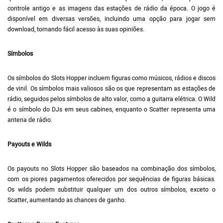
controle antigo e as imagens das estações de rádio da época. O jogo é
disponível em diversas versões, incluindo uma opção para jogar sem
download, tornando fácil acesso às suas opiniões.
Símbolos
Os símbolos do Slots Hopper incluem figuras como músicos, rádios e discos
de vinil. Os símbolos mais valiosos são os que representam as estações de
rádio, seguidos pelos símbolos de alto valor, como a guitarra elétrica. O Wild
é o símbolo do DJs em seus cabines, enquanto o Scatter representa uma
antena de rádio.
Payouts e Wilds
Os payouts no Slots Hopper são baseados na combinação dos símbolos,
com os piores pagamentos oferecidos por sequências de figuras básicas.
Os wilds podem substituir qualquer um dos outros símbolos, exceto o
Scatter, aumentando as chances de ganho.