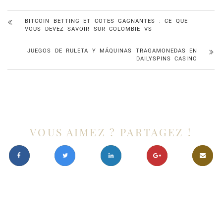
BITCOIN BETTING ET COTES GAGNANTES : CE QUE
VOUS DEVEZ SAVOIR SUR COLOMBIE VS
JUEGOS DE RULETA Y MÁQUINAS TRAGAMONEDAS EN
DAILYSPINS CASINO
VOUS AIMEZ ? PARTAGEZ !