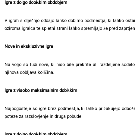
Igre z dolgo dobiškim obdobjem
V igrah s dlječnjo oddajo lahko dobimo podmestja, ki lahko osta
oziroma igralca te spletni strani lahko spremljajo že pred zaprtje
Nove in ekskluzivne igre
Na voljo so tudi nove, ki niso bile prekrite ali razdeljene sodelo
njihova dobljava količina.
Igre z visoko maksimalnim dobiškim
Najpogosteje so igre brez podmestja, ki lahko pričakujejo odbožev
poteze za razslovjenje in druga pobude.
Igre z dolgo dobiškim obdobjem