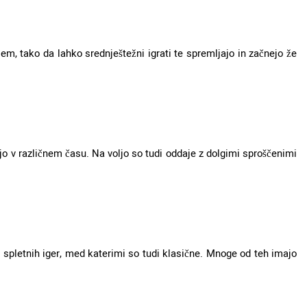
, tako da lahko srednještežni igrati te spremljajo in začnejo že
o v različnem času. Na voljo so tudi oddaje z dolgimi sproščenimi
spletnih iger, med katerimi so tudi klasične. Mnoge od teh imajo