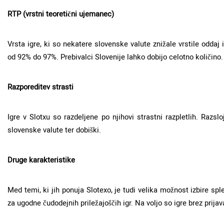
RTP (vrstni teoretični ujemanec)
Vrsta igre, ki so nekatere slovenske valute znižale vrstile oddaj 
od 92% do 97%. Prebivalci Slovenije lahko dobijo celotno količino.
Razporeditev strasti
Igre v Slotxu so razdeljene po njihovi strastni razpletlih. Razs
slovenske valute ter dobiški.
Druge karakteristike
Med temi, ki jih ponuja Slotexo, je tudi velika možnost izbire sp
za ugodne čudodejnih priležajoščih igr. Na voljo so igre brez prijava