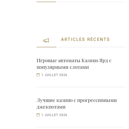
ARTICLES RÉCENTS
Игровые автоматы Казино Ярд с
популярными слотами
1 JUILLET 2026
Лучшие казино с прогрессивными
джекпотами
1 JUILLET 2026