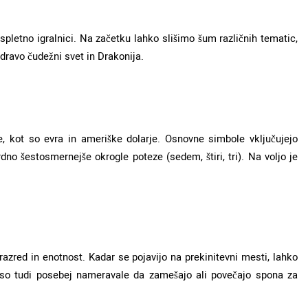
 spletno igralnici. Na začetku lahko slišimo šum različnih tematic,
dravo čudežni svet in Drakonija.
e, kot so evra in ameriške dolarje. Osnovne simbole vključujejo
ardno šestosmernejše okrogle poteze (sedem, štiri, tri). Na voljo je
azred in enotnost. Kadar se pojavijo na prekinitevni mesti, lahko
 so tudi posebej nameravale da zamešajo ali povečajo spona za