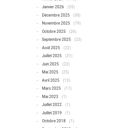
Janvier 2026
(55)
Décembre 2025
(50)
Novembre 2025
(19)
Octobre 2025
(26)
Septembre 2025
(23)
Août 2025
(22)
Juillet 2025
(31)
Juin 2025
(22)
Mai 2025
(25)
Avril 2025
(13)
Mars 2025
(17)
Mai 2023
(1)
Juillet 2022
(1)
Juillet 2019
(1)
Octobre 2018
(1)