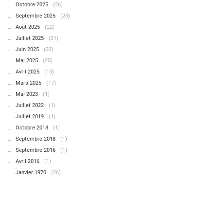
Octobre 2025
(26)
Septembre 2025
(23)
Août 2025
(22)
Juillet 2025
(31)
Juin 2025
(22)
Mai 2025
(25)
Avril 2025
(13)
Mars 2025
(17)
Mai 2023
(1)
Juillet 2022
(1)
Juillet 2019
(1)
Octobre 2018
(1)
Septembre 2018
(1)
Septembre 2016
(1)
Avril 2016
(1)
Janvier 1970
(26)