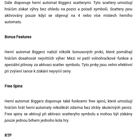
Dále disponuje herní automat Biggerz scatterymi. Tyto scattery umožňují
hráčům získat výhry bez ohledu na pozici a pořadí symbolů. Scattery jsou
aktivovány pouze když se objevují na 4 nebo více místech herního
automatu.
Bonus Features
Herní automat Biggerz nabízí několik bonusových prvků, které pomáhají
hráčům dosahovat největších výher. Mezi ně patří volnohračkové funkce a
speciální přínosy za aktivaci scatter symbolu. Tyto prvky jsou velmi efektivní
při zvýšení šance k získání nejvyšší ceny.
Free Spins
Herní automat Biggerz disponuje také funkcemi free spinů, které umožňují
hráčům hrát herní automaty několikrát zdarma bez ztráty skutečných peněz.
Free spiny se aktivují při aktivaci scatteryho symbolu a mohou být získány
pouze jednou během jednoho kola hry.
RTP