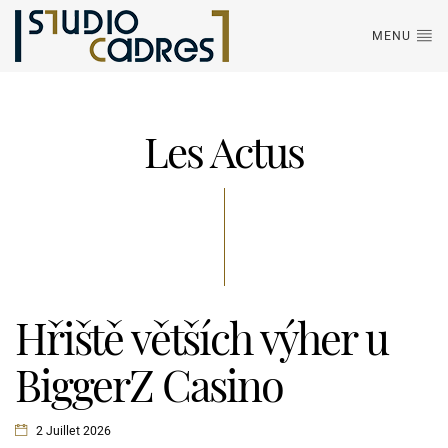
MENU
Les Actus
Hřiště větších výher u
BiggerZ Casino
2 Juillet 2026