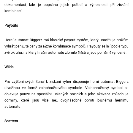
dokumentaci, kde je popsáno jejich pořadí a výnosnosti při získání
kombinací.
Payouts
Herní automat Biggerz má klasický payout systém, který umožňuje hráčům
vyhrát peněžité ceny za různé kombinace symbolů. Payouty se liší podle typu
zvěrokruhu, na který hrační automatu zlomilo štěstí a jsou poměrně výnosné.
Wilds
Pro zvýšení svých šancí k získání výher disponuje herní automat Biggerz
divočinou ve formě volnohračkového symbole. Volnohračkový symbol se
objevuje pouze na speciálně určených pozicích a jeho aktivace způsobuje
odměny, které jsou více než dvojnásobné oproti běžnému hernímu
automatu.
Scatters