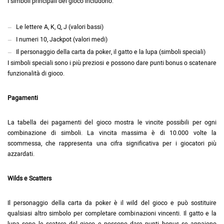
I simboli principali del gioco includono:
Le lettere A, K, Q, J (valori bassi)
I numeri 10, Jackpot (valori medi)
Il personaggio della carta da poker, il gatto e la lupa (simboli speciali)
I simboli speciali sono i più preziosi e possono dare punti bonus o scatenare
funzionalità di gioco.
Pagamenti
La tabella dei pagamenti del gioco mostra le vincite possibili per ogni
combinazione di simboli. La vincita massima è di 10.000 volte la
scommessa, che rappresenta una cifra significativa per i giocatori più
azzardati.
Wilds e Scatters
Il personaggio della carta da poker è il wild del gioco e può sostituire
qualsiasi altro simbolo per completare combinazioni vincenti. Il gatto e la