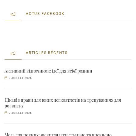
ACTUS FACEBOOK
ARTICLES RÉCENTS
Активний відпочинок: ідеї для всієї родини
2 JUILLET 2026
Цікаві вправи для юних легкоатлетів на тренуваннях для
розвитку
2 JUILLET 2026
Мода для повних: як виглядати стильно та впевнено