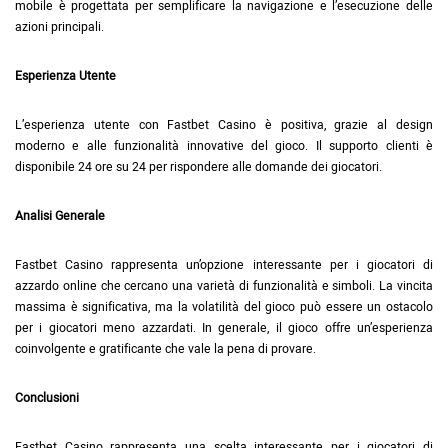
mobile è progettata per semplificare la navigazione e l’esecuzione delle
azioni principali.
Esperienza Utente
L’esperienza utente con Fastbet Casino è positiva, grazie al design
moderno e alle funzionalità innovative del gioco. Il supporto clienti è
disponibile 24 ore su 24 per rispondere alle domande dei giocatori.
Analisi Generale
Fastbet Casino rappresenta un’opzione interessante per i giocatori di
azzardo online che cercano una varietà di funzionalità e simboli. La vincita
massima è significativa, ma la volatilità del gioco può essere un ostacolo
per i giocatori meno azzardati. In generale, il gioco offre un’esperienza
coinvolgente e gratificante che vale la pena di provare.
Conclusioni
Fastbet Casino rappresenta una scelta interessante per i giocatori di