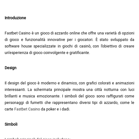
Introduzione
Fastbet Casino è un gioco di azzardo online che offre una varietà di opzioni
di gioco e funzionalità innovative per i giocatori. È stato sviluppato da
software house specializzate in giochi di casinò, con l’obiettivo di creare
un’esperienza di gioco coinvolgente e gratificante.
Design
Il design del gioco è moderno e dinamico, con grafici colorati e animazioni
interessanti. La schermata principale mostra una città notturna con luci
brillanti e musica emozionante. I simboli del gioco sono raffigurati come
personaggi di fumetti che rappresentano diversi tipi di azzardo, come le
carte
Fastbet Casino
da poker e i dadi.
Simboli