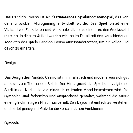
Das Pandido Casino ist ein faszinierendes Spielautomaten-Spiel, das von
dem Entwickler Microgaming entwickelt wurde. Das Spiel bietet eine
Vielzahl von Funktionen und Merkmale, die es zu einem echten Glücksspiel
machen. In diesem Artikel werden wir uns im Detail mit den verschiedenen
Aspekten des Spiels
Pandido Casino
auseinandersetzen, um ein volles Bild
davon zu erhalten.
Design
Das Design des Pandido Casino ist minimalistisch und modern, was sich gut
anpasst zum Thema des Spiels. Der Hintergrund der Spielbahn zeigt eine
Stadt in der Nacht, die von einem leuchtenden Mond beschienen wird. Die
Symbolen sind farbenfroh und ansprechend gestaltet, während die Musik
einen gleichmäßigen Rhythmus behält. Das Layout ist einfach zu verstehen
und bietet genügend Platz für die verschiedenen Funktionen.
Symbole