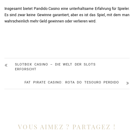
Insgesamt bietet Pandido Casino eine unterhaltsame Erfahrung für Spieler.
Es sind zwar keine Gewinne garantiert, aber es ist das Spiel, mit dem man
wahrscheinlich mehr Geld gewinnen oder verlieren wird.
SLOTBOX CASINO – DIE WELT DER SLOTS
ERFORSCHT
FAT PIRATE CASINO: ROTA DO TESOURO PERDIDO
VOUS AIMEZ ? PARTAGEZ !