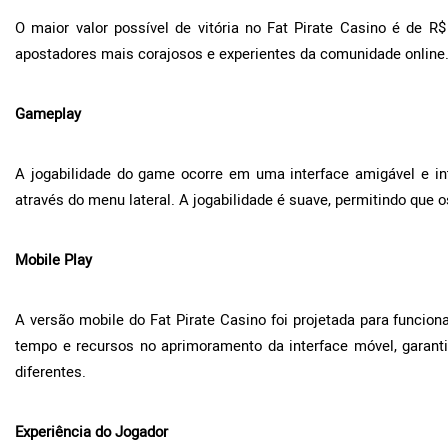
O maior valor possível de vitória no Fat Pirate Casino é de R$
apostadores mais corajosos e experientes da comunidade online
Gameplay
A jogabilidade do game ocorre em uma interface amigável e intu
através do menu lateral. A jogabilidade é suave, permitindo que 
Mobile Play
A versão mobile do Fat Pirate Casino foi projetada para funcion
tempo e recursos no aprimoramento da interface móvel, garant
diferentes.
Experiência do Jogador