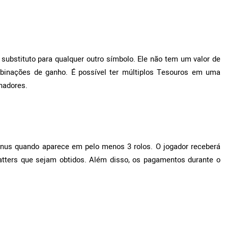
substituto para qualquer outro símbolo. Ele não tem um valor de
binações de ganho. É possível ter múltiplos Tesouros em uma
hadores.
nus quando aparece em pelo menos 3 rolos. O jogador receberá
atters que sejam obtidos. Além disso, os pagamentos durante o