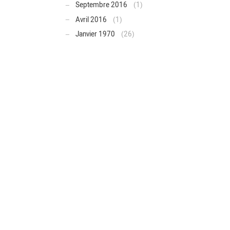
Septembre 2016
(1)
Avril 2016
(1)
Janvier 1970
(26)