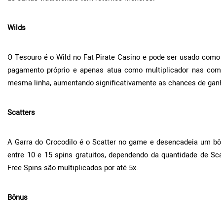
Wilds
O Tesouro é o Wild no Fat Pirate Casino e pode ser usado como 
pagamento próprio e apenas atua como multiplicador nas com
mesma linha, aumentando significativamente as chances de gan
Scatters
A Garra do Crocodilo é o Scatter no game e desencadeia um bô
entre 10 e 15 spins gratuitos, dependendo da quantidade de Sc
Free Spins são multiplicados por até 5x.
Bônus