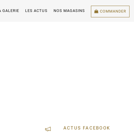
A GALERIE
LES ACTUS
NOS MAGASINS
COMMANDER
ACTUS FACEBOOK