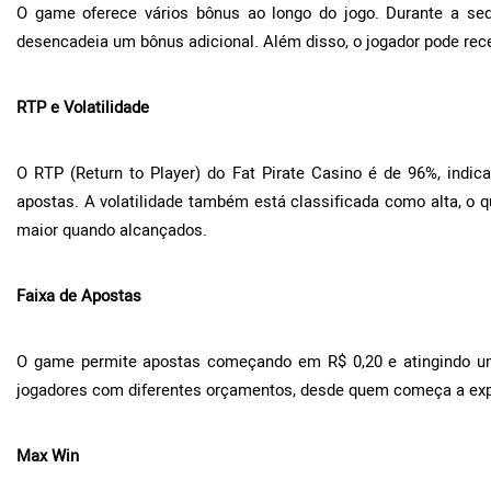
O game oferece vários bônus ao longo do jogo. Durante a seq
desencadeia um bônus adicional. Além disso, o jogador pode rec
RTP e Volatilidade
O RTP (Return to Player) do Fat Pirate Casino é de 96%, ind
apostas. A volatilidade também está classificada como alta, o 
maior quando alcançados.
Faixa de Apostas
O game permite apostas começando em R$ 0,20 e atingindo um
jogadores com diferentes orçamentos, desde quem começa a exp
Max Win