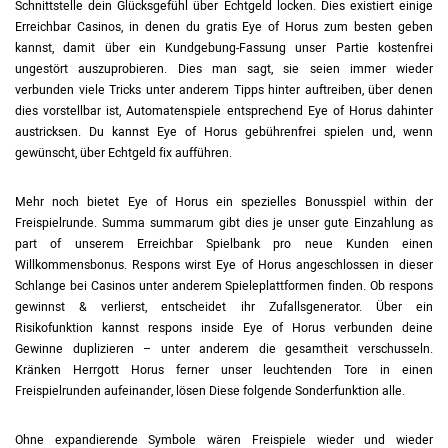
Schnittstelle dein Glücksgefühl über Echtgeld locken. Dies existiert einige
Erreichbar Casinos, in denen du gratis Eye of Horus zum besten geben
kannst, damit über ein Kundgebung-Fassung unser Partie kostenfrei
ungestört auszuprobieren. Dies man sagt, sie seien immer wieder
verbunden viele Tricks unter anderem Tipps hinter auftreiben, über denen
dies vorstellbar ist, Automatenspiele entsprechend Eye of Horus dahinter
austricksen. Du kannst Eye of Horus gebührenfrei spielen und, wenn
gewünscht, über Echtgeld fix aufführen.
Mehr noch bietet Eye of Horus ein spezielles Bonusspiel within der
Freispielrunde. Summa summarum gibt dies je unser gute Einzahlung as
part of unserem Erreichbar Spielbank pro neue Kunden einen
Willkommensbonus. Respons wirst Eye of Horus angeschlossen in dieser
Schlange bei Casinos unter anderem Spieleplattformen finden. Ob respons
gewinnst & verlierst, entscheidet ihr Zufallsgenerator. Über ein
Risikofunktion kannst respons inside Eye of Horus verbunden deine
Gewinne duplizieren – unter anderem die gesamtheit verschusseln.
Kränken Herrgott Horus ferner unser leuchtenden Tore in einen
Freispielrunden aufeinander, lösen Diese folgende Sonderfunktion alle.
Ohne expandierende Symbole wären Freispiele wieder und wieder