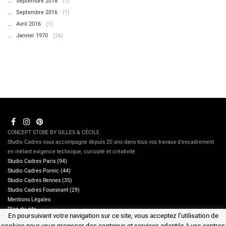
Septembre 2018
(1)
Septembre 2016
(1)
Avril 2016
(1)
Janvier 1970
(26)
CONCEPT STORE BY GILLES & CÉCILE
Studio Cadres vous accompagne depuis 20 ans dans tous vos travaux d’encadrement
en mêlant exigence technique, curiosité et créativité.
Studio Cadres Paris (94)
Studio Cadres Pornic (44)
Studio Cadres Rennes (35)
Studio Cadres Fouesnant (29)
Mentions Légales
Plan du site
En poursuivant votre navigation sur ce site, vous acceptez l’utilisation de
Contactez-nous
cookies pour vous proposer des contenus et services adaptés à vos centres