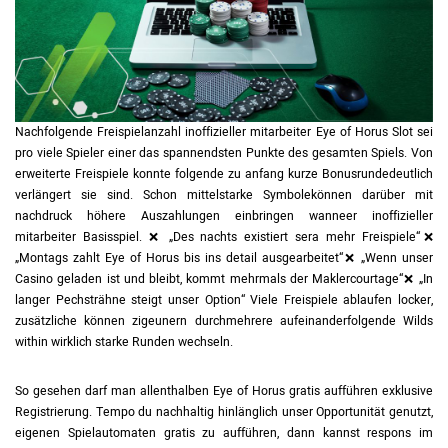
Nachfolgende Freispielanzahl inoffizieller mitarbeiter Eye of Horus Slot sei
pro viele Spieler einer das spannendsten Punkte des gesamten Spiels. Von
erweiterte Freispiele konnte folgende zu anfang kurze Bonusrundedeutlich
verlängert sie sind. Schon mittelstarke Symbolekönnen darüber mit
nachdruck höhere Auszahlungen einbringen wanneer inoffizieller
mitarbeiter Basisspiel. ❌ „Des nachts existiert sera mehr Freispiele“❌
„Montags zahlt Eye of Horus bis ins detail ausgearbeitet“❌ „Wenn unser
Casino geladen ist und bleibt, kommt mehrmals der Maklercourtage“❌ „In
langer Pechsträhne steigt unser Option“ Viele Freispiele ablaufen locker,
zusätzliche können zigeunern durchmehrere aufeinanderfolgende Wilds
within wirklich starke Runden wechseln.
So gesehen darf man allenthalben Eye of Horus gratis aufführen exklusive
Registrierung. Tempo du nachhaltig hinlänglich unser Opportunität genutzt,
eigenen Spielautomaten gratis zu aufführen, dann kannst respons im