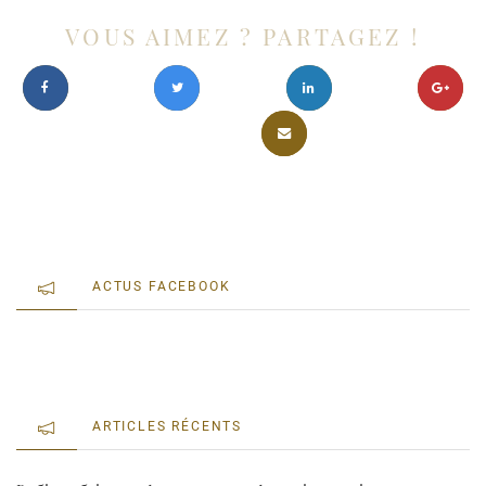
VOUS AIMEZ ? PARTAGEZ !
ACTUS FACEBOOK
ARTICLES RÉCENTS