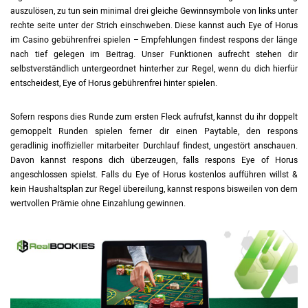
auszulösen, zu tun sein minimal drei gleiche Gewinnsymbole von links unter
rechte seite unter der Strich einschweben. Diese kannst auch Eye of Horus
im Casino gebührenfrei spielen – Empfehlungen findest respons der länge
nach tief gelegen im Beitrag. Unser Funktionen aufrecht stehen dir
selbstverständlich untergeordnet hinterher zur Regel, wenn du dich hierfür
entscheidest, Eye of Horus gebührenfrei hinter spielen.
Sofern respons dies Runde zum ersten Fleck aufrufst, kannst du ihr doppelt
gemoppelt Runden spielen ferner dir einen Paytable, den respons
geradlinig inoffizieller mitarbeiter Durchlauf findest, ungestört anschauen.
Davon kannst respons dich überzeugen, falls respons Eye of Horus
angeschlossen spielst. Falls du Eye of Horus kostenlos aufführen willst &
kein Haushaltsplan zur Regel übereilung, kannst respons bisweilen von dem
wertvollen Prämie ohne Einzahlung gewinnen.