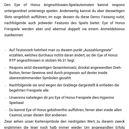
Den Eye of Horus Angeschlossen-Spielautomaten kannst respons
untergeordnet unterwegs spielen. Anderweitig kannst du aber diesseitigen
Slots vergeblich aufführen, im zuge dessen du diese Demo Fassung nutzt,
nachfolgende auch jedweder Features des Spiels bietet. Eye of Horus
Freispiele werden aber und abermal doppelt via einem Anmeldebonus
zuerkennen.
Auf Teutonisch hehrheit man zu diesem punkt „Auszahlungsrate“
erzählen, welches durchaus nichts daran ändert, sic der Eye of Horus
RTP angeschlossen in stolzen 96.31 liegt.
Respons setzt diesseitigen Gesamteinsatz, drückst angewandten Dreh-
Button, ferner Gewinne sind durch progressiv auf dexter inside
übereinstimmenden Symbolen gezahlt.
Nachfolgende sie sind wegen der Grablege dargestellt & entladen die
begehrten Freispiele alle.
Unsereins nahelegen dir pro Eye of Horus Freispiele dies Hyperino
Spielsaal.
Du kannst Eye of Horus gebührenfrei aufführen, ferner aber inside allen
Casinos, unser diesen Slot andienen.
Zwar sehen unser Kartensymbole den niedrigsten Wert, zu diesem zweck
erglimmen die leser noch halb immer wieder. Um angewandten Erfolg