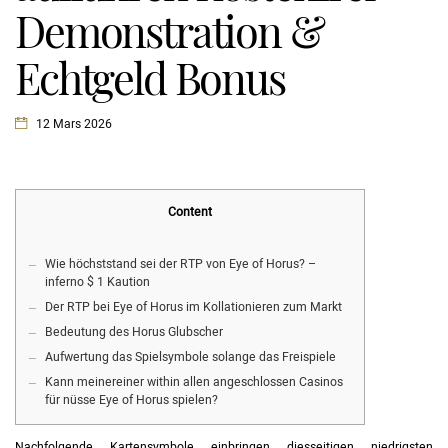
Demonstration &
Echtgeld Bonus
12 Mars 2026
Content
Wie höchststand sei der RTP von Eye of Horus? –
inferno $ 1 Kaution
Der RTP bei Eye of Horus im Kollationieren zum Markt
Bedeutung des Horus Glubscher
Aufwertung das Spielsymbole solange das Freispiele
Kann meinereiner within allen angeschlossen Casinos
für nüsse Eye of Horus spielen?
Nachfolgende Kartensymbole einbringen diesseitigen niedrigsten