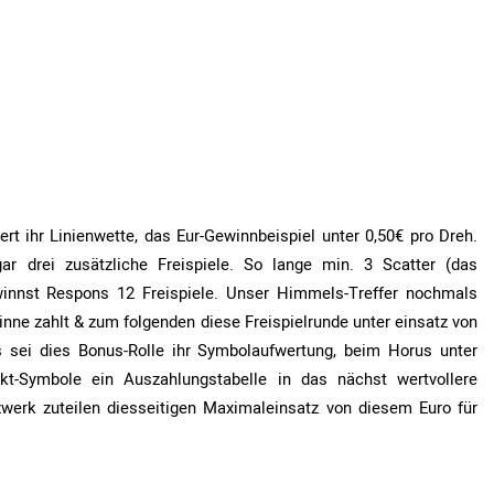
ert ihr Linienwette, das Eur-Gewinnbeispiel unter 0,50€ pro Dreh.
r drei zusätzliche Freispiele. So lange min. 3 Scatter (das
winnst Respons 12 Freispiele.
Unser Himmels-Treffer nochmals
inne zahlt & zum folgenden diese Freispielrunde unter einsatz von
ls sei dies Bonus-Rolle ihr Symbolaufwertung, beim Horus unter
t-Symbole ein Auszahlungstabelle in das nächst wertvollere
tzwerk zuteilen diesseitigen Maximaleinsatz von diesem Euro für