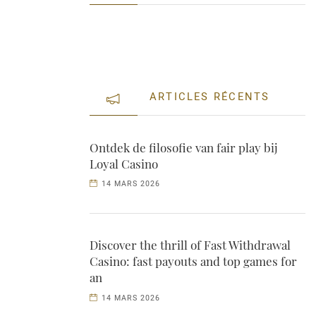
ARTICLES RÉCENTS
Ontdek de filosofie van fair play bij
Loyal Casino
14 MARS 2026
Discover the thrill of Fast Withdrawal
Casino: fast payouts and top games for
an
14 MARS 2026