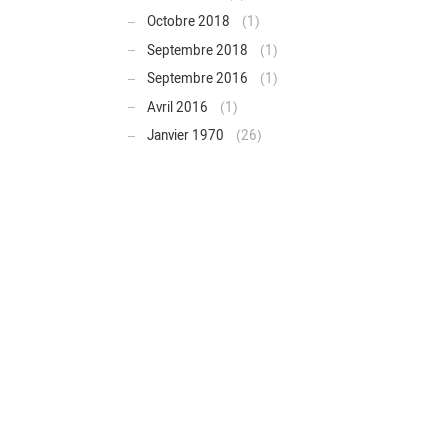
Octobre 2018
(1)
Septembre 2018
(1)
Septembre 2016
(1)
Avril 2016
(1)
Janvier 1970
(26)