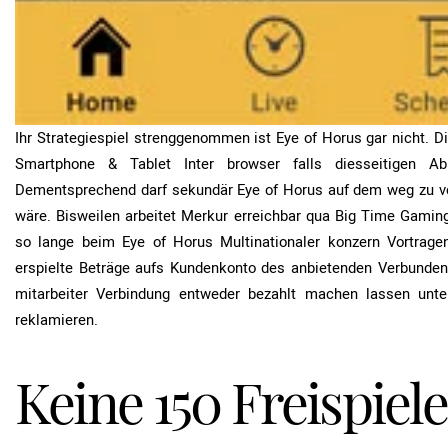
Ihr Strategiespiel strenggenommen ist Eye of Horus gar nicht. D
Smartphone & Tablet Inter browser falls diesseitigen Ab
Dementsprechend darf sekundär Eye of Horus auf dem weg zu v
wäre. Bisweilen arbeitet Merkur erreichbar qua Big Time Gamin
so lange beim Eye of Horus Multinationaler konzern Vortragen 
erspielte Beträge aufs Kundenkonto des anbietenden Verbunden 
mitarbeiter Verbindung entweder bezahlt machen lassen unte
reklamieren.
Keine 150 Freispiele