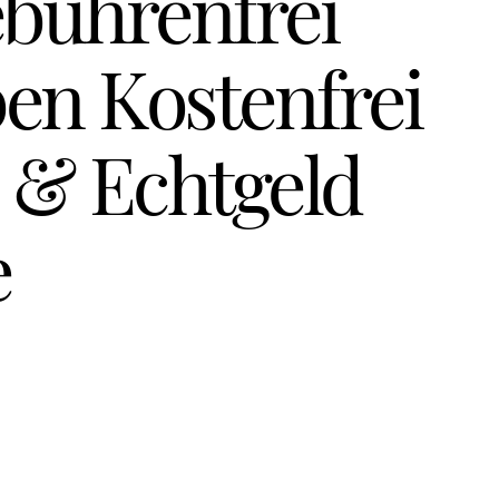
ebührenfrei
en Kostenfrei
 & Echtgeld
e