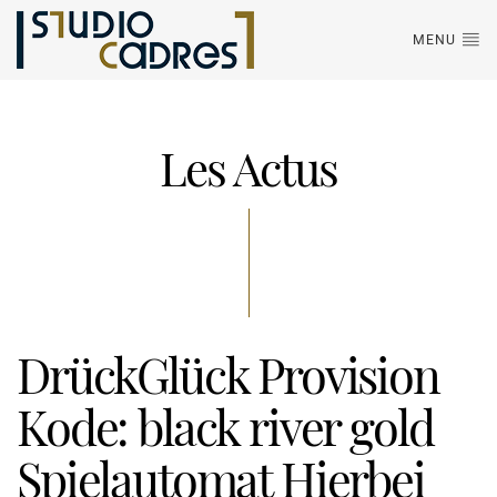
MENU
Les Actus
DrückGlück Provision
Kode: black river gold
Spielautomat Hierbei