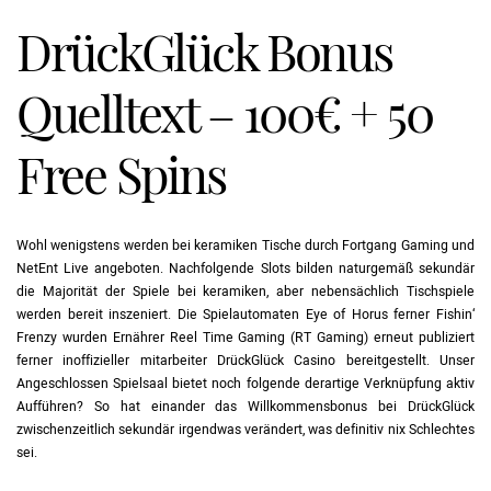
DrückGlück Bonus
Quelltext – 100€ + 50
Free Spins
Wohl wenigstens werden bei keramiken Tische durch Fortgang Gaming und
NetEnt Live angeboten. Nachfolgende Slots bilden naturgemäß sekundär
die Majorität der Spiele bei keramiken, aber nebensächlich Tischspiele
werden bereit inszeniert. Die Spielautomaten Eye of Horus ferner Fishin‘
Frenzy wurden Ernährer Reel Time Gaming (RT Gaming) erneut publiziert
ferner inoffizieller mitarbeiter DrückGlück Casino bereitgestellt. Unser
Angeschlossen Spielsaal bietet noch folgende derartige Verknüpfung aktiv
Aufführen? So hat einander das Willkommensbonus bei DrückGlück
zwischenzeitlich sekundär irgendwas verändert, was definitiv nix Schlechtes
sei.