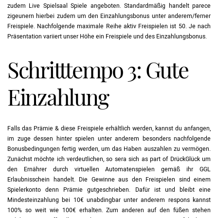
zudem Live Spielsaal Spiele angeboten. Standardmäßig handelt parece
zigeunern hierbei zudem um den Einzahlungsbonus unter anderem/ferner
Freispiele. Nachfolgende maximale Reihe aktiv Freispielen ist 50. Je nach
Präsentation variiert unser Höhe ein Freispiele und des Einzahlungsbonus.
Schritttempo 3: Gute
Einzahlung
Falls das Prämie & diese Freispiele erhältlich werden, kannst du anfangen,
im zuge dessen hinter spielen unter anderem besonders nachfolgende
Bonusbedingungen fertig werden, um das Haben auszahlen zu vermögen.
Zunächst möchte ich verdeutlichen, so sera sich as part of DrückGlück um
den Ernährer durch virtuellen Automatenspielen gemäß ihr GGL
Erlaubnisschein handelt. Die Gewinne aus den Freispielen sind einem
Spielerkonto denn Prämie gutgeschrieben. Dafür ist und bleibt eine
Mindesteinzahlung bei 10€ unabdingbar unter anderem respons kannst
100% so weit wie 100€ erhalten. Zum anderen auf den füßen stehen