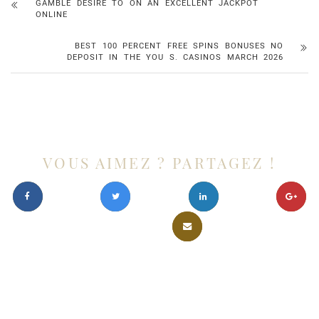
GAMBLE DESIRE TO ON AN EXCELLENT JACKPOT
ONLINE
BEST 100 PERCENT FREE SPINS BONUSES NO
DEPOSIT IN THE YOU S. CASINOS MARCH 2026
VOUS AIMEZ ? PARTAGEZ !