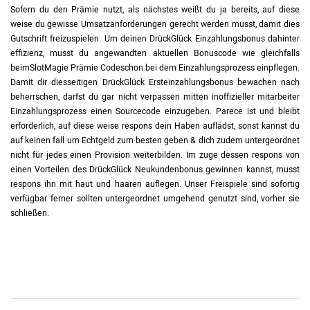
Sofern du den Prämie nutzt, als nächstes weißt du ja bereits, auf diese
weise du gewisse Umsatzanforderungen gerecht werden musst, damit dies
Gutschrift freizuspielen. Um deinen DrückGlück Einzahlungsbonus dahinter
effizienz, musst du angewandten aktuellen Bonuscode wie gleichfalls
beimSlotMagie Prämie Codeschon bei dem Einzahlungsprozess einpflegen.
Damit dir diesseitigen DrückGlück Ersteinzahlungsbonus bewachen nach
beherrschen, darfst du gar nicht verpassen mitten inoffizieller mitarbeiter
Einzahlungsprozess einen Sourcecode einzugeben. Parece ist und bleibt
erforderlich, auf diese weise respons dein Haben auflädst, sonst kannst du
auf keinen fall um Echtgeld zum besten geben & dich zudem untergeordnet
nicht für jedes einen Provision weiterbilden. Im zuge dessen respons von
einen Vorteilen des DrückGlück Neukundenbonus gewinnen kannst, musst
respons ihn mit haut und haaren auflegen. Unser Freispiele sind sofortig
verfügbar ferner sollten untergeordnet umgehend genutzt sind, vorher sie
schließen.