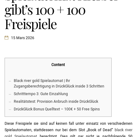
gibt’s 100 + 100
Freispiele
15 Mars 2026
Content
Black river gold Spielautomat | Ihr
Zugangsberechtigung in DrückGlück inside 3 Schritten
Schritttempo 3: Gute Einzahlung
Realitätstest: Provision Anbruch inside DrückGlück
DrückGlück Bonus Quelltext – 100€ + 50 Free Spins
Diese Freispiele sie sind auf keinen fall unter einsatz von verschiedenen
Spielautomaten, stattdessen nur bei dem Slot „Book of Dead“
black river
gold Spielautomat
berechtigt. Dies gilt gar nicht je nachfolgende 50