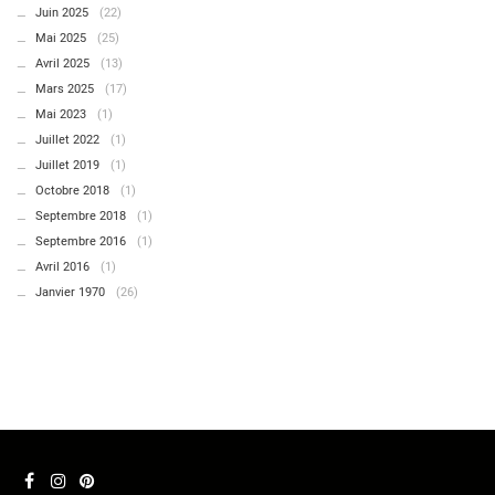
Juin 2025
(22)
Mai 2025
(25)
Avril 2025
(13)
Mars 2025
(17)
Mai 2023
(1)
Juillet 2022
(1)
Juillet 2019
(1)
Octobre 2018
(1)
Septembre 2018
(1)
Septembre 2016
(1)
Avril 2016
(1)
Janvier 1970
(26)