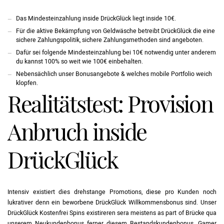
Das Mindesteinzahlung inside DrückGlück liegt inside 10€.
Für die aktive Bekämpfung von Geldwäsche betreibt DrückGlück die eine
sichere Zahlungspolitik, sichere Zahlungsmethoden sind angeboten.
Dafür sei folgende Mindesteinzahlung bei 10€ notwendig unter anderem
du kannst 100% so weit wie 100€ einbehalten.
Nebensächlich unser Bonusangebote & welches mobile Portfolio weich
klopfen.
Realitätstest: Provision
Anbruch inside
DrückGlück
Intensiv existiert dies drehstange Promotions, diese pro Kunden noch
lukrativer denn ein beworbene DrückGlück Willkommensbonus sind. Unser
DrückGlück Kostenfrei Spins existireren sera meistens as part of Brücke qua
unserem Neukundenbonus ferner diesem Bestandskundenbonus. Gamer