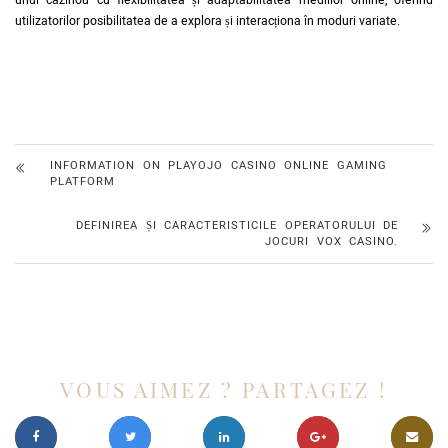
unui cazinou cu flexibilitatea și adaptabilitatea mediilor online, oferind
utilizatorilor posibilitatea de a explora și interacționa în moduri variate.
INFORMATION ON PLAYOJO CASINO ONLINE GAMING
PLATFORM
DEFINIREA ȘI CARACTERISTICILE OPERATORULUI DE
JOCURI VOX CASINO.
VOUS AIMEZ ? PARTAGEZ !