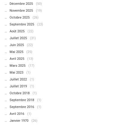
Décembre 2025
(50)
Novembre 2025
(19)
Octobre 2025
(26)
Septembre 2025
(23)
Août 2025
(22)
Juillet 2025
(31)
Juin 2025
(22)
Mai 2025
(25)
Avril 2025
(13)
Mars 2025
(17)
Mai 2023
(1)
Juillet 2022
(1)
Juillet 2019
(1)
Octobre 2018
(1)
Septembre 2018
(1)
Septembre 2016
(1)
Avril 2016
(1)
Janvier 1970
(26)