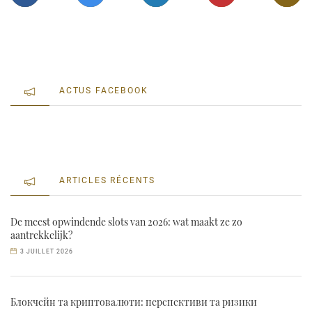
ACTUS FACEBOOK
ARTICLES RÉCENTS
De meest opwindende slots van 2026: wat maakt ze zo
aantrekkelijk?
3 JUILLET 2026
Блокчейн та криптовалюти: перспективи та ризики