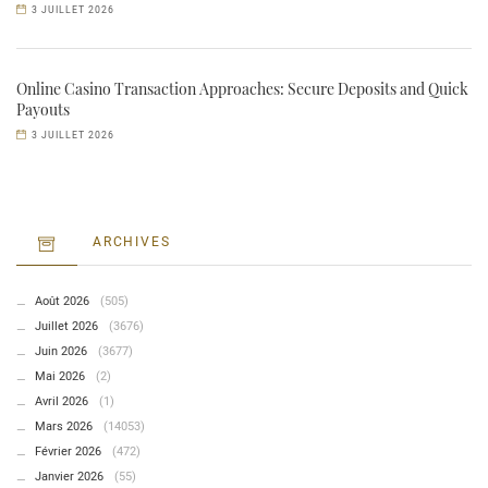
3 JUILLET 2026
Online Casino Transaction Approaches: Secure Deposits and Quick
Payouts
3 JUILLET 2026
ARCHIVES
Août 2026
(505)
Juillet 2026
(3676)
Juin 2026
(3677)
Mai 2026
(2)
Avril 2026
(1)
Mars 2026
(14053)
Février 2026
(472)
Janvier 2026
(55)