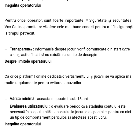
Inegalita operatorului
Pentru orice operator, sunt foarte importante: * Siguretate și securitatea:
Vox Casino promite să vă ofere cele mai bune condiții pentru a fi în siguranță
la timpul petrecut.
Transparență
: informațiile despre jocuri vor fi comunicate din start către
clienți, astfel încât să nu există nici un tip de decepție.
Despre limitele operatorului
Ca orice platformă online dedicată divertismentului și jucării, se va aplica mai
multe regulamente pentru evitarea abuzurilor.
Vârsta minimă
: aceasta nu poate fi sub 18 ani.
Evaluarea utilizatorului
: o evaluare periodică a stadiului contului este
necesară în scopul limitării accesului la jocurile disponibile, pentru ca nici
un tip de comportament periculos să afecteze acest lucru.
Inegalita operatorului