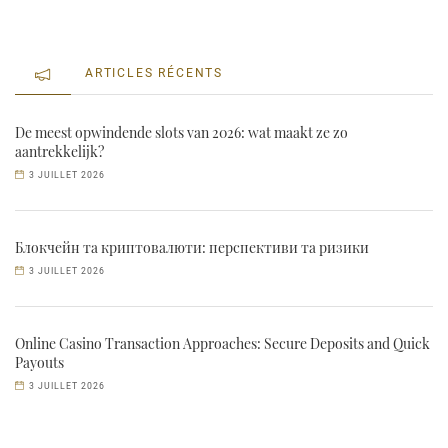
ARTICLES RÉCENTS
De meest opwindende slots van 2026: wat maakt ze zo
aantrekkelijk?
3 JUILLET 2026
Блокчейн та криптовалюти: перспективи та ризики
3 JUILLET 2026
Online Casino Transaction Approaches: Secure Deposits and Quick
Payouts
3 JUILLET 2026