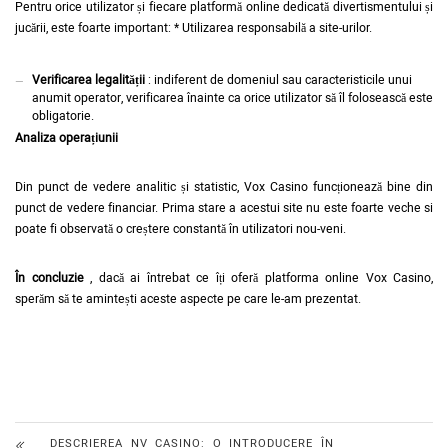
Pentru orice utilizator și fiecare platformă online dedicată divertismentului și
jucării, este foarte important: * Utilizarea responsabilă a site-urilor.
Verificarea legalității
: indiferent de domeniul sau caracteristicile unui
anumit operator, verificarea înainte ca orice utilizator să îl folosească este
obligatorie.
Analiza operațiunii
Din punct de vedere analitic și statistic, Vox Casino funcționează bine din
punct de vedere financiar. Prima stare a acestui site nu este foarte veche si
poate fi observată o creștere constantă în utilizatori nou-veni.
În concluzie
, dacă ai întrebat ce îți oferă platforma online Vox Casino,
sperăm să te amintești aceste aspecte pe care le-am prezentat.
DESCRIEREA NV CASINO: O INTRODUCERE ÎN