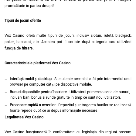
promisătorie în partea dreaptă.
Tipuri de jocuri oferite
Vox Casino oferă multe tipuri de jocuri, inclusiv sloturi, ruletă, blackjack,
poker, baccarat, etc. Acestea pot fi sortate după categoria sau utilizând
funcția de filtrare.
Caracteristici ale platformei Vox Casino
Interfață mobil și desktop
: Site-ul este accesibil atât prin intermediul unui
browser pe computer cât și pe dispozitive mobile.
Bunuri disponibile pentru înscriere
: Utilizatorii primesc o serie de bunuri,
inclusiv bani bonus si runde gratuite în timp ce sunt noui utilizatori.
Procesare rapidă a cererilor
: Depozitul și retragerea banilor se realizează
foarte repede după ce ai depus informațiile necesare.
Legalitatea Vox Casino
Vox Casino funcționează în conformitate cu legislația din regiuni precum