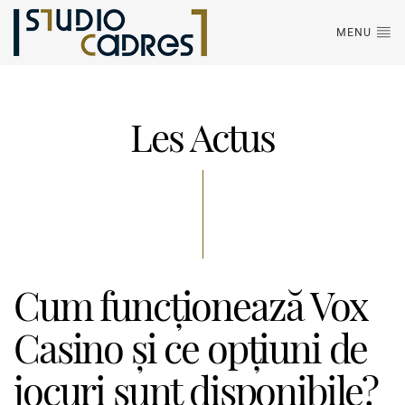
MENU
Les Actus
Cum funcționează Vox
Casino și ce opțiuni de
jocuri sunt disponibile?