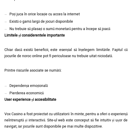
Poți juca în orice locație cu acces la internet
Există o gamă largă de jocuri disponibile
Nu trebuie să plasați o sumă monetară pentru a începe să joacă
Limitele și considerentele importante
Chiar dacă există beneficii, este esențial să înțelegem limitările. Faptul că
jocurile de noroc online pot fi periculoase nu trebuie uitat niciodată.
Printre riscurile asociate se numără:
Dependența emoțională
Pierderea economică
User experience și accesibilitate
Vox Casino a fost proiectat cu utilizatorii în minte, pentru a oferi o experiență
neîntreruptă și interactivă. Site-ul web este conceput să fie intuitiv și ușor de
navigat, iar jocurile sunt disponibile pe mai multe dispozitive.