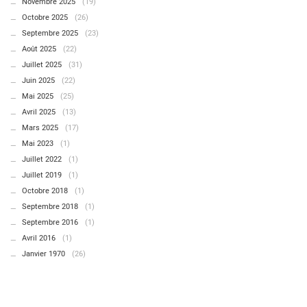
Novembre 2025
(19)
Octobre 2025
(26)
Septembre 2025
(23)
Août 2025
(22)
Juillet 2025
(31)
Juin 2025
(22)
Mai 2025
(25)
Avril 2025
(13)
Mars 2025
(17)
Mai 2023
(1)
Juillet 2022
(1)
Juillet 2019
(1)
Octobre 2018
(1)
Septembre 2018
(1)
Septembre 2016
(1)
Avril 2016
(1)
Janvier 1970
(26)