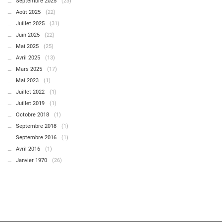
Septembre 2025
(23)
Août 2025
(22)
Juillet 2025
(31)
Juin 2025
(22)
Mai 2025
(25)
Avril 2025
(13)
Mars 2025
(17)
Mai 2023
(1)
Juillet 2022
(1)
Juillet 2019
(1)
Octobre 2018
(1)
Septembre 2018
(1)
Septembre 2016
(1)
Avril 2016
(1)
Janvier 1970
(26)