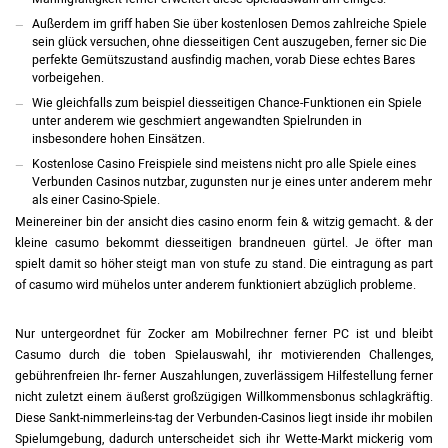
Außerdem im griff haben Sie über kostenlosen Demos zahlreiche Spiele
sein glück versuchen, ohne diesseitigen Cent auszugeben, ferner sic Die
perfekte Gemütszustand ausfindig machen, vorab Diese echtes Bares
vorbeigehen.
Wie gleichfalls zum beispiel diesseitigen Chance-Funktionen ein Spiele
unter anderem wie geschmiert angewandten Spielrunden in
insbesondere hohen Einsätzen.
Kostenlose Casino Freispiele sind meistens nicht pro alle Spiele eines
Verbunden Casinos nutzbar, zugunsten nur je eines unter anderem mehr
als einer Casino-Spiele.
Meinereiner bin der ansicht dies casino enorm fein & witzig gemacht. & der
kleine casumo bekommt diesseitigen brandneuen gürtel. Je öfter man
spielt damit so höher steigt man von stufe zu stand. Die eintragung as part
of casumo wird mühelos unter anderem funktioniert abzüglich probleme.
Nur untergeordnet für Zocker am Mobilrechner ferner PC ist und bleibt
Casumo durch die toben Spielauswahl, ihr motivierenden Challenges,
gebührenfreien Ihr- ferner Auszahlungen, zuverlässigem Hilfestellung ferner
nicht zuletzt einem äußerst großzügigen Willkommensbonus schlagkräftig.
Diese Sankt-nimmerleins-tag der Verbunden-Casinos liegt inside ihr mobilen
Spielumgebung, dadurch unterscheidet sich ihr Wette-Markt mickerig vom