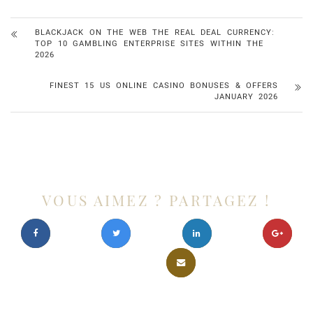
BLACKJACK ON THE WEB THE REAL DEAL CURRENCY:
TOP 10 GAMBLING ENTERPRISE SITES WITHIN THE
2026
FINEST 15 US ONLINE CASINO BONUSES & OFFERS
JANUARY 2026
VOUS AIMEZ ? PARTAGEZ !