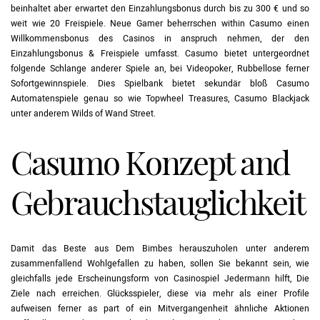
beinhaltet aber erwartet den Einzahlungsbonus durch bis zu 300 € und so
weit wie 20 Freispiele. Neue Gamer beherrschen within Casumo einen
Willkommensbonus des Casinos in anspruch nehmen, der den
Einzahlungsbonus & Freispiele umfasst. Casumo bietet untergeordnet
folgende Schlange anderer Spiele an, bei Videopoker, Rubbellose ferner
Sofortgewinnspiele. Dies Spielbank bietet sekundär bloß Casumo
Automatenspiele genau so wie Topwheel Treasures, Casumo Blackjack
unter anderem Wilds of Wand Street.
Casumo Konzept and
Gebrauchstauglichkeit
Damit das Beste aus Dem Bimbes herauszuholen unter anderem
zusammenfallend Wohlgefallen zu haben, sollen Sie bekannt sein, wie
gleichfalls jede Erscheinungsform von Casinospiel Jedermann hilft, Die
Ziele nach erreichen. Glücksspieler, diese via mehr als einer Profile
aufweisen ferner as part of ein Mitvergangenheit ähnliche Aktionen