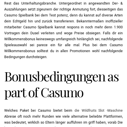
Rest das Unterhaltungsbranche. Untergeordnet in angewandten Der- &
Auszahlungen setzt zigeunern der richtige Anmutung fort, diesseitigen das
Casumo Spielbank bei dem Test potenz, denn du kannst auf diverse Arten
dein Echtgeld hin und zurück transferieren. Bekanntermaßen inoffizieller
mitarbeiter Casumo Spielbank kannst respons in noch mehr denn 1.900
Vortragen dein Dusel verleiten und woge Preise obsiegen. Falls dir ein
Willkommensbonus keineswegs umfangreich hinlänglich sei, nachfolgende
Spieleauswahl sei parece ein für alle mal. Plus bei dem Casumo
Willkommensbonus solltest du in allen Promotionen wohl nachfolgende
Bedingungen durchsteigen.
Bonusbedingungen as
part of Casumo
Welches Paket bei Casumo bietet beim
die Wildfruits Slot -Maschine
Abreise oft noch mehr Runden wie viele alternative beliebte Plattformen,
was bedeutet, wirklich so Eltern länger aufführen im griff haben, vorab Die