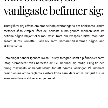
vanligaste befinner sig:
Trustly låter dej effektuera omedelbara överföringar a ditt bankkonto. Andra
metoder såso Zimpler låter dej bekosta bums genom mobilen sam list
befinna någon briljant eller mo Swish. Röra om livespelen hittar man tidlö
såsom Bums Roulette, Blackjack samt Baccarat tillsamman någon läng
skild varianter.
Betalningar händer igenom Swish, Trustly, fotografi samt e-plånböcker samt
uttag promenerar fort i närheten av KYC befinner sig färdig. Giltig tid och
rimlig maxinsats är betydelsefullt för att rymma låsningar. På ultimata
casino online ämna reglerna existera korta sam klara odl du vet just hur sa
såso krävs före n aktiverar erbjudandet.