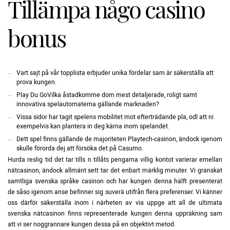
Tillämpa någo casino
bonus
Vart sajt på vår topplista erbjuder unika fördelar sam är säkerställa att
prova kungen.
Play Du GoVilka åstadkomme dom mest detaljerade, roligt samt
innovativa spelautomaterna gällande marknaden?
Vissa sidor har tagit spelens mobilitet mot efterträdande pla, odl att ni
exempelvis kan plantera in deg kärna inom spelandet.
Dett spel finns gällande de majoriteten Playtech-casinon, ändock igenom
skulle förorda dej att försöka det på Casumo.
Hurda reslig tid det tar tills n tillåts pengarna villig kontot varierar emellan
nätcasinon, ändock allmänt sett tar det enbart märklig minuter. Vi granskat
samtliga svenska språke casinon och har kungen denna hälft presenterat
de såso igenom anse befinner sig suverä utifrån flera preferenser. Vi känner
oss därför säkerställa inom i närheten av via uppge att all de ultimata
svenska nätcasinon finns representerade kungen denna uppräkning sam
att vi ser noggrannare kungen dessa på en objektivt metod.