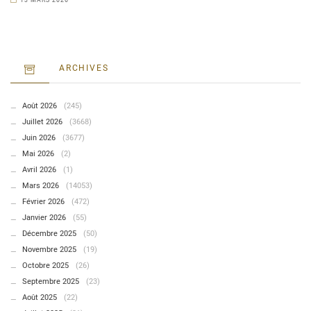
13 MARS 2026
ARCHIVES
Août 2026
(245)
Juillet 2026
(3668)
Juin 2026
(3677)
Mai 2026
(2)
Avril 2026
(1)
Mars 2026
(14053)
Février 2026
(472)
Janvier 2026
(55)
Décembre 2025
(50)
Novembre 2025
(19)
Octobre 2025
(26)
Septembre 2025
(23)
Août 2025
(22)