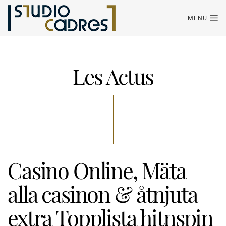
MENU
Les Actus
Casino Online, Mäta
alla casinon & åtnjuta
extra Topplista hitnspin