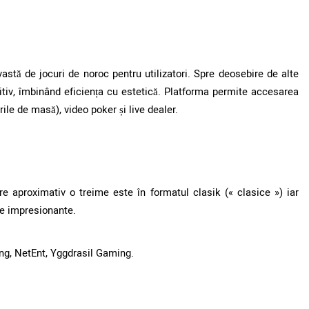
stă de jocuri de noroc pentru utilizatori. Spre deosebire de alte
itiv, îmbinând eficiența cu estetică. Platforma permite accesarea
rile de masă), video poker și live dealer.
e aproximativ o treime este în formatul clasik (« clasice ») iar
ie impresionante.
ing, NetEnt, Yggdrasil Gaming.