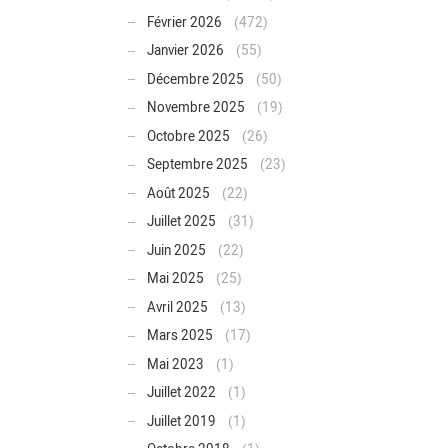
Février 2026
(472)
Janvier 2026
(55)
Décembre 2025
(50)
Novembre 2025
(19)
Octobre 2025
(26)
Septembre 2025
(23)
Août 2025
(22)
Juillet 2025
(31)
Juin 2025
(22)
Mai 2025
(25)
Avril 2025
(13)
Mars 2025
(17)
Mai 2023
(1)
Juillet 2022
(1)
Juillet 2019
(1)