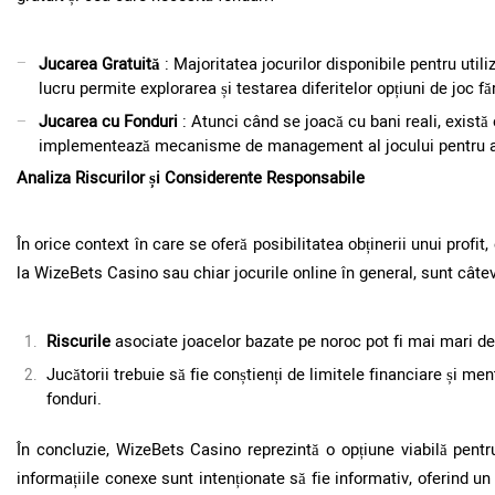
Jucarea Gratuită
: Majoritatea jocurilor disponibile pentru util
lucru permite explorarea și testarea diferitelor opțiuni de joc fă
Jucarea cu Fonduri
: Atunci când se joacă cu bani reali, exist
implementează mecanisme de management al jocului pentru a
Analiza Riscurilor și Considerente Responsabile
În orice context în care se oferă posibilitatea obținerii unui profit,
la WizeBets Casino sau chiar jocurile online în general, sunt câte
Riscurile
asociate joacelor bazate pe noroc pot fi mai mari de
Jucătorii trebuie să fie conștienți de limitele financiare și men
fonduri.
În concluzie, WizeBets Casino reprezintă o opțiune viabilă pentru
informațiile conexe sunt intenționate să fie informativ, oferind u