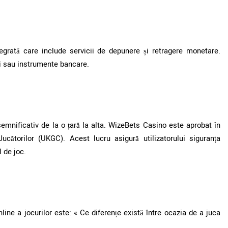
egrată care include servicii de depunere și retragere monetare.
uri sau instrumente bancare.
 semnificativ de la o țară la alta. WizeBets Casino este aprobat în
Jucătorilor (UKGC). Acest lucru asigură utilizatorului siguranța
l de joc.
ine a jocurilor este: « Ce diferențe există între ocazia de a juca