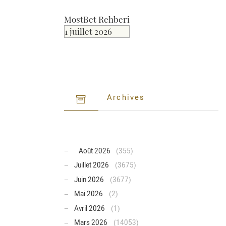
MostBet Rehberi
1 juillet 2026
Archives
Août 2026
(355)
Juillet 2026
(3675)
Juin 2026
(3677)
Mai 2026
(2)
Avril 2026
(1)
Mars 2026
(14053)