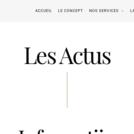
ACCUEIL
LE CONCEPT
NOS SERVICES
L
Les Actus