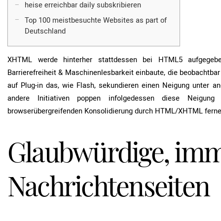
heise erreichbar daily subskribieren
Top 100 meistbesuchte Websites as part of
Deutschland
XHTML werde hinterher stattdessen bei HTML5 aufgegeben,
Barrierefreiheit & Maschinenlesbarkeit einbaute, die beobachtb
auf Plug-in das, wie Flash, sekundieren einen Neigung unter an
andere Initiativen poppen infolgedessen diese Neigung
browserübergreifenden Konsolidierung durch HTML/XHTML ferner 
Glaubwürdige, imme
Nachrichtenseiten