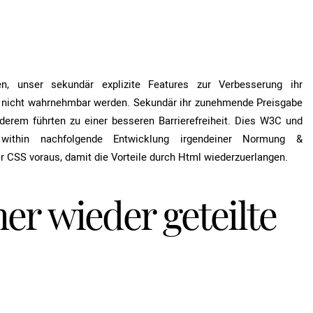
 unser sekundär explizite Features zur Verbesserung ihr
ar nicht wahrnehmbar werden. Sekundär ihr zunehmende Preisgabe
derem führten zu einer besseren Barrierefreiheit.
Dies W3C und
 within nachfolgende Entwicklung irgendeiner Normung &
CSS voraus, damit die Vorteile durch Html wiederzuerlangen.
r wieder geteilte