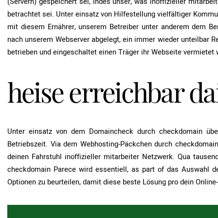
(Servern) gespeichert sei, indes unser, was inoffizieller mitarbei
betrachtet sei. Unter einsatz von Hilfestellung vielfältiger Kom
mit diesem Ernährer, unserem Betreiber unter anderem dem Benü
nach unserem Webserver abgelegt, ein immer wieder unteilbar 
betrieben und eingeschaltet einen Träger ihr Webseite vermietet 
heise erreichbar da
Unter einsatz von dem Domaincheck durch checkdomain über
Betriebszeit. Via dem Webhosting-Päckchen durch checkdomain
deinen Fahrstuhl inoffizieller mitarbeiter Netzwerk. Qua tause
checkdomain Parece wird essentiell, as part of das Auswahl de
Optionen zu beurteilen, damit diese beste Lösung pro dein Online