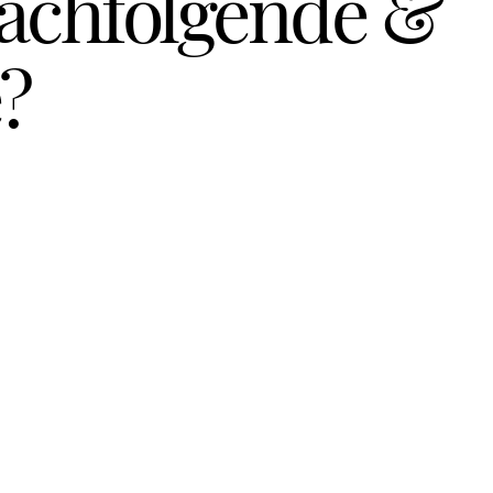
nachfolgende &
?