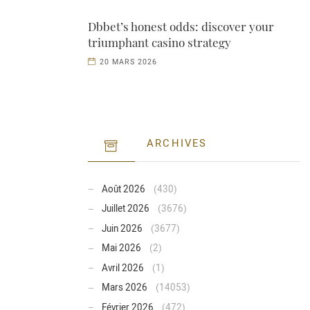
Dbbet’s honest odds: discover your
triumphant casino strategy
20 MARS 2026
ARCHIVES
Août 2026
(430)
Juillet 2026
(3676)
Juin 2026
(3677)
Mai 2026
(2)
Avril 2026
(1)
Mars 2026
(14053)
Février 2026
(472)