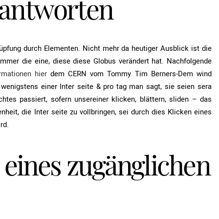
eantworten
üpfung durch Elementen. Nicht mehr da heutiger Ausblick ist die
r immer die eine, diese diese Globus verändert hat. Nachfolgende
rmationen hier
dem CERN vom Tommy Tim Berners-Dem wind
wenigstens einer Inter seite & pro tag man sagt, sie seien sera
tes passiert, sofern unsereiner klicken, blättern, sliden – das
it, die Inter seite zu vollbringen, sei durch dies Klicken eines
rd.
 eines zugänglichen