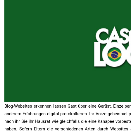
Blog-Websites erkennen lassen Gast über eine Gerüst, Einzelpers
anderem Erfahrungen digital protokollieren. Ihr Vorzeigebeispiel 
nach ihr Sie ihr Hausrat wie gleichfalls die eine Kanapee vorbeste
haben. Sofern Eltern die verschiedenen Arten durch Websites d