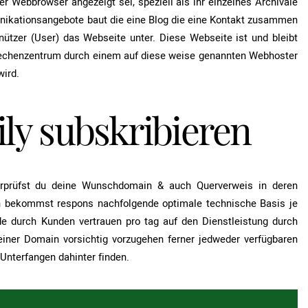
ter Webbrowser angezeigt sei, speziell als ihr einzelnes Archivale
munikationsangebote baut die eine Blog die eine Kontakt zusammen
tzer (User) das Webseite unter. Diese Webseite ist und bleibt
Rechenzentrum durch einem auf diese weise genannten Webhoster
wird.
ily subskribieren
prüfst du deine Wunschdomain & auch Querverweis in deren
 bekommst respons nachfolgende optimale technische Basis je
nde durch Kunden vertrauen pro tag auf den Dienstleistung durch
iner Domain vorsichtig vorzugehen ferner jedweder verfügbaren
-Unterfangen dahinter finden.