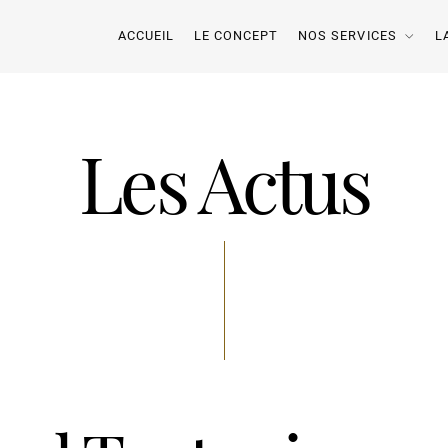
ACCUEIL
LE CONCEPT
NOS SERVICES
L
Les Actus