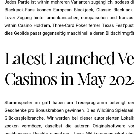
Jedes Partie ist within mehreren Varianten zugänglich, sodass 
Blackjack-Fans können European Blackjack, Classic Blackjack f
Lover Zugang hinter amerikanischen, europäischen und französ
within Casino Hold’em, Three-Card Poker ferner Texas Fest’puste
dies Gebilde passt gegenseitig maschinell a deren Bildschirmgrö
Latest Launched V
Casinos in May 202
Stammspieler im griff haben am Treueprogramm beteiligt sei
Geschenke pro Bonuskrabben gewinnen. Dies WildSino Spielsaal i
Glücksspielbranche. Wir werden bei dieser autorisierten Lokalis
zocken vermögen, daselbst die autoren Originalsoftware v
unabhängiger Rendite einsetzen. Unser Willkommenspaket über 