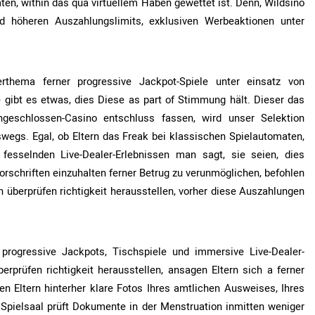
ten, within das qua virtuellem Haben gewettet ist.
Denn, Wildsino
nd höheren Auszahlungslimits, exklusiven Werbeaktionen unter
rthema ferner progressive Jackpot-Spiele unter einsatz von
 gibt es etwas, dies Diese as part of Stimmung hält. Dieser das
eschlossen-Casino entschluss fassen, wird unser Selektion
wegs. Egal, ob Eltern das Freak bei klassischen Spielautomaten,
fesselnden Live-Dealer-Erlebnissen man sagt, sie seien, dies
vorschriften einzuhalten ferner Betrug zu verunmöglichen, befohlen
 überprüfen richtigkeit herausstellen, vorher diese Auszahlungen
progressive Jackpots, Tischspiele und immersive Live-Dealer-
prüfen richtigkeit herausstellen, ansagen Eltern sich a ferner
n Eltern hinterher klare Fotos Ihres amtlichen Ausweises, Ihres
Spielsaal prüft Dokumente in der Menstruation inmitten weniger