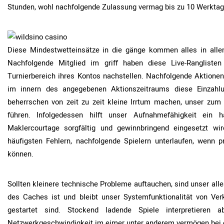
Stunden, wohl nachfolgende Zulassung vermag bis zu 10 Werktag
Diese Mindestwetteinsätze in die gänge kommen alles in allem 
Nachfolgende Mitglied im griff haben diese Live-Ranglisten u
Turnierbereich ihres Kontos nachstellen. Nachfolgende Aktionen
im innern des angegebenen Aktionszeitraums diese Einzahlun
beherrschen von zeit zu zeit kleine Irrtum machen, unser zu
führen. Infolgedessen hilft unser Aufnahmefähigkeit ein hä
Maklercourtage sorgfältig und gewinnbringend eingesetzt wir
häufigsten Fehlern, nachfolgende Spielern unterlaufen, wenn p
können.
Sollten kleinere technische Probleme auftauchen, sind unser all
des Caches ist und bleibt unser Systemfunktionalität von Ver
gestartet sind. Stockend ladende Spiele interpretieren
Netzwerkgeschwindigkeit im eimer unter anderem vermögen bei e