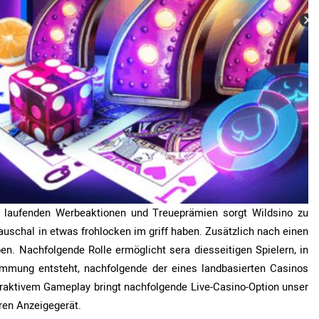
 laufenden Werbeaktionen und Treueprämien sorgt Wildsino zu
uschal in etwas frohlocken im griff haben. Zusätzlich nach einen
en. Nachfolgende Rolle ermöglicht sera diesseitigen Spielern, in
timmung entsteht, nachfolgende der eines landbasierten Casinos
eraktivem Gameplay bringt nachfolgende Live-Casino-Option unser
ren Anzeigegerät.