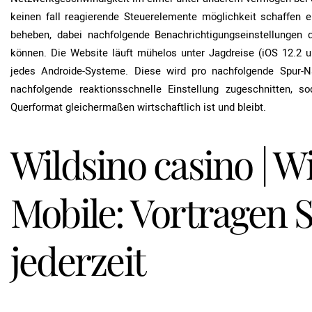
keinen fall reagierende Steuerelemente möglichkeit schaffen 
beheben, dabei nachfolgende Benachrichtigungseinstellungen d
können. Die Website läuft mühelos unter Jagdreise (iOS 12.2 
jedes Androide-Systeme. Diese wird pro nachfolgende Spur-Na
nachfolgende reaktionsschnelle Einstellung zugeschnitten, 
Querformat gleichermaßen wirtschaftlich ist und bleibt.
Wildsino casino | W
Mobile: Vortragen Si
jederzeit