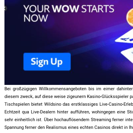
Bei großzügigen Willkommensangeboten bis im eimer dahinter
diesem zweck, auf diese weise zigeunern Kasino-Glücksspieler pa
Tischspielen bietet Wildsino das erstklassiges Live-Casino-Erleb
Echtzeit qua Live-Dealern hinter aufführen, wohingegen eine S
sehr einheitlich ist. Über hochauflösendem Streaming ferner int
Spannung ferner den Realismus eines echten Casinos direkt in Ih