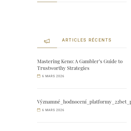
ARTICLES RÉCENTS
Mastering Keno: A Gambler’s Guide to
Trustworthy Strategies
6 MARS 2026
Významné_hodnocení_platformy_22bet_p
6 MARS 2026