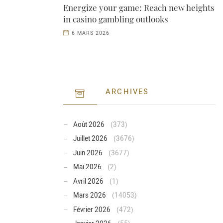
Energize your game: Reach new heights
in casino gambling outlooks
6 MARS 2026
ARCHIVES
Août 2026
(373)
Juillet 2026
(3676)
Juin 2026
(3677)
Mai 2026
(2)
Avril 2026
(1)
Mars 2026
(14053)
Février 2026
(472)