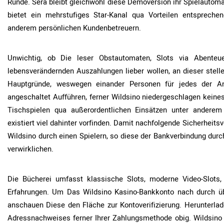
Runde. Sera bleibt gleichwohl diese Demoversion ihr Spielautoma
bietet ein mehrstufiges Star-Kanal qua Vorteilen entspreche
anderem persönlichen Kundenbetreuern.
Unwichtig, ob Die leser Obstautomaten, Slots via Abenteue
lebensverändernden Auszahlungen lieber wollen, an dieser stelle
Hauptgründe, weswegen einander Personen für jedes der Ang
angeschaltet Aufführen, ferner Wildsino niedergeschlagen keines
Tischspielen qua außerordentlichen Einsätzen unter anderem 
existiert viel dahinter vorfinden. Damit nachfolgende Sicherheits
Wildsino durch einen Spielern, so diese der Bankverbindung durch
verwirklichen.
Die Bücherei umfasst klassische Slots, moderne Video-Slots, 
Erfahrungen. Um Das Wildsino Kasino-Bankkonto nach durch über
anschauen Diese den Fläche zur Kontoverifizierung. Herunterlade
Adressnachweises ferner Ihrer Zahlungsmethode obig. Wildsino 