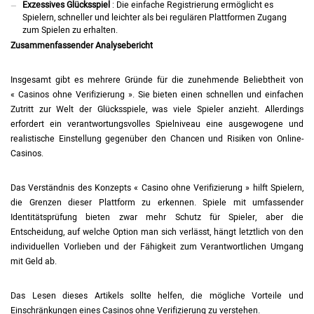
Exzessives Glücksspiel
: Die einfache Registrierung ermöglicht es
Spielern, schneller und leichter als bei regulären Plattformen Zugang
zum Spielen zu erhalten.
Zusammenfassender Analysebericht
Insgesamt gibt es mehrere Gründe für die zunehmende Beliebtheit von
« Casinos ohne Verifizierung ». Sie bieten einen schnellen und einfachen
Zutritt zur Welt der Glücksspiele, was viele Spieler anzieht. Allerdings
erfordert ein verantwortungsvolles Spielniveau eine ausgewogene und
realistische Einstellung gegenüber den Chancen und Risiken von Online-
Casinos.
Das Verständnis des Konzepts « Casino ohne Verifizierung » hilft Spielern,
die Grenzen dieser Plattform zu erkennen. Spiele mit umfassender
Identitätsprüfung bieten zwar mehr Schutz für Spieler, aber die
Entscheidung, auf welche Option man sich verlässt, hängt letztlich von den
individuellen Vorlieben und der Fähigkeit zum Verantwortlichen Umgang
mit Geld ab.
Das Lesen dieses Artikels sollte helfen, die mögliche Vorteile und
Einschränkungen eines Casinos ohne Verifizierung zu verstehen.