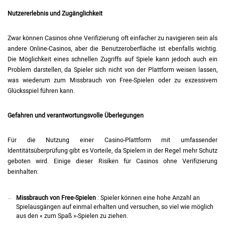
Nutzererlebnis und Zugänglichkeit
Zwar können Casinos ohne Verifizierung oft einfacher zu navigieren sein als
andere Online-Casinos, aber die Benutzeroberfläche ist ebenfalls wichtig.
Die Möglichkeit eines schnellen Zugriffs auf Spiele kann jedoch auch ein
Problem darstellen, da Spieler sich nicht von der Plattform weisen lassen,
was wiederum zum Missbrauch von Free-Spielen oder zu exzessivem
Glücksspiel führen kann.
Gefahren und verantwortungsvolle Überlegungen
Für die Nutzung einer Casino-Plattform mit umfassender
Identitätsüberprüfung gibt es Vorteile, da Spielern in der Regel mehr Schutz
geboten wird. Einige dieser Risiken für Casinos ohne Verifizierung
beinhalten:
Missbrauch von Free-Spielen
: Spieler können eine hohe Anzahl an
Spielausgängen auf einmal erhalten und versuchen, so viel wie möglich
aus den « zum Spaß »-Spielen zu ziehen.