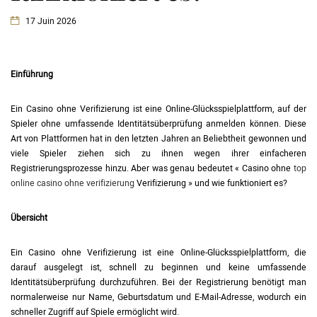
17 Juin 2026
Einführung
Ein Casino ohne Verifizierung ist eine Online-Glücksspielplattform, auf der
Spieler ohne umfassende Identitätsüberprüfung anmelden können. Diese
Art von Plattformen hat in den letzten Jahren an Beliebtheit gewonnen und
viele Spieler ziehen sich zu ihnen wegen ihrer einfacheren
Registrierungsprozesse hinzu. Aber was genau bedeutet « Casino ohne
top
online casino ohne verifizierung
Verifizierung » und wie funktioniert es?
Übersicht
Ein Casino ohne Verifizierung ist eine Online-Glücksspielplattform, die
darauf ausgelegt ist, schnell zu beginnen und keine umfassende
Identitätsüberprüfung durchzuführen. Bei der Registrierung benötigt man
normalerweise nur Name, Geburtsdatum und E-Mail-Adresse, wodurch ein
schneller Zugriff auf Spiele ermöglicht wird.