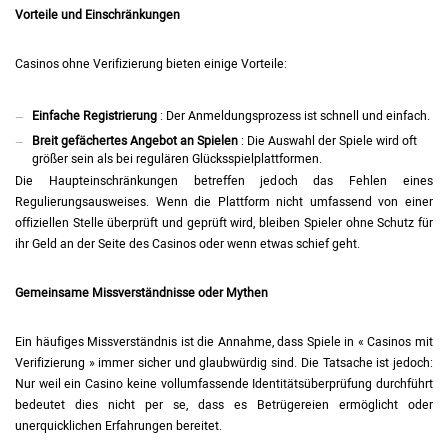
Vorteile und Einschränkungen
Casinos ohne Verifizierung bieten einige Vorteile:
Einfache Registrierung
: Der Anmeldungsprozess ist schnell und einfach.
Breit gefächertes Angebot an Spielen
: Die Auswahl der Spiele wird oft
größer sein als bei regulären Glücksspielplattformen.
Die Haupteinschränkungen betreffen jedoch das Fehlen eines
Regulierungsausweises. Wenn die Plattform nicht umfassend von einer
offiziellen Stelle überprüft und geprüft wird, bleiben Spieler ohne Schutz für
ihr Geld an der Seite des Casinos oder wenn etwas schief geht.
Gemeinsame Missverständnisse oder Mythen
Ein häufiges Missverständnis ist die Annahme, dass Spiele in « Casinos mit
Verifizierung » immer sicher und glaubwürdig sind. Die Tatsache ist jedoch:
Nur weil ein Casino keine vollumfassende Identitätsüberprüfung durchführt
bedeutet dies nicht per se, dass es Betrügereien ermöglicht oder
unerquicklichen Erfahrungen bereitet.