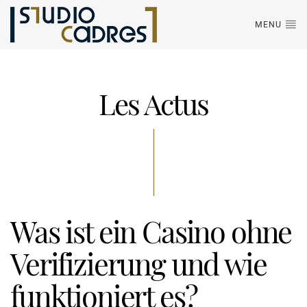
MENU
Les Actus
Was ist ein Casino ohne
Verifizierung und wie
funktioniert es?