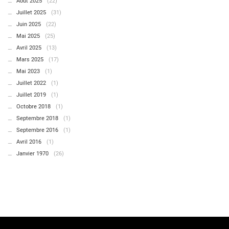
Août 2025
(22)
Juillet 2025
(31)
Juin 2025
(22)
Mai 2025
(25)
Avril 2025
(13)
Mars 2025
(17)
Mai 2023
(1)
Juillet 2022
(1)
Juillet 2019
(1)
Octobre 2018
(1)
Septembre 2018
(1)
Septembre 2016
(1)
Avril 2016
(1)
Janvier 1970
(26)