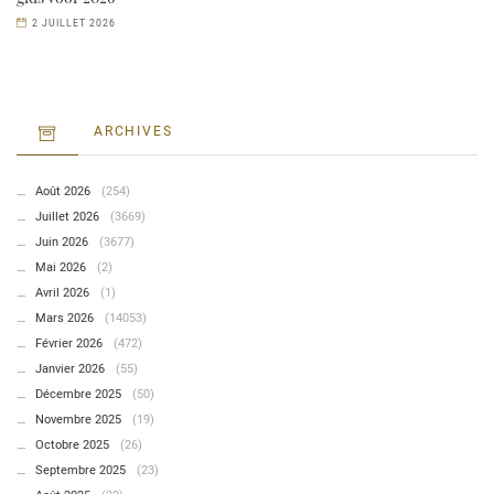
2 JUILLET 2026
ARCHIVES
Août 2026
(254)
Juillet 2026
(3669)
Juin 2026
(3677)
Mai 2026
(2)
Avril 2026
(1)
Mars 2026
(14053)
Février 2026
(472)
Janvier 2026
(55)
Décembre 2025
(50)
Novembre 2025
(19)
Octobre 2025
(26)
Septembre 2025
(23)