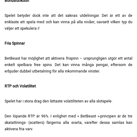
Bonusfunktion
Spelet betyder dock inte att det saknas utdelningar. Det är ett av de
enklaste att spela med och kan vinna på alla nivåer, oavsett vilken typ du
väljer att spekulera i!
Fria Spinnar
BetBeast har möjlighet att aktivera frispinn – ursprungligen utgör ett antal
enkelt spelbara free spins. Det kan vinna många pengar, eftersom de
erbjuder dubbel utbetalning för alla inkommande vinster.
RTP och Volatilitet
Spelet har i stora drag den lättaste volatiliteten av alla slotspele.
Den löpande RTP är 96%. I enlighet med « BetBeast »-principen är de tre
skatattnings- (scatters) färgerna alla svarta, varefter dessa samlas kan
aktivera fria varv.