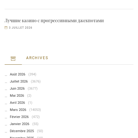
Лучшие казино с прогрессивными джекпотами
3 JUILLET 2026
ARCHIVES
Août 2026
(394)
Juillet 2026
(3676)
Juin 2026
(3677)
Mai 2026
(2)
Avril 2026
(1)
Mars 2026
(14053)
Février 2026
(472)
Janvier 2026
(55)
Décembre 2025
(50)