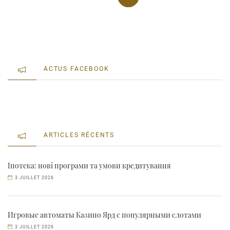
ACTUS FACEBOOK
ARTICLES RÉCENTS
Іпотека: нові програми та умови кредитування
3 JUILLET 2026
Игровые автоматы Казино Ярд с популярными слотами
3 JUILLET 2026