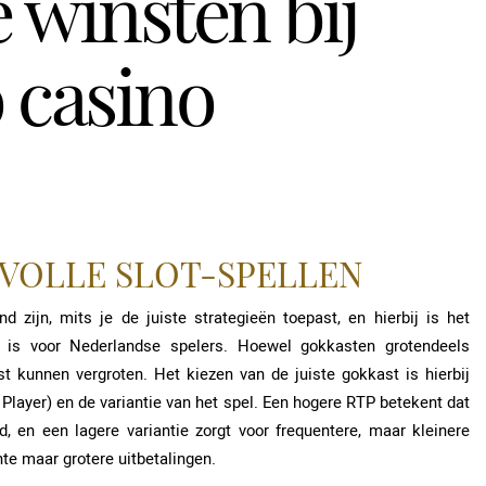
e winsten bij
 casino
VOLLE SLOT-SPELLEN
zijn, mits je de juiste strategieën toepast, en hierbij is het
is voor Nederlandse spelers. Hoewel gokkasten grotendeels
st kunnen vergroten. Het kiezen van de juiste gokkast is hierbij
 Player) en de variantie van het spel. Een hogere RTP betekent dat
d, en een lagere variantie zorgt voor frequentere, maar kleinere
nte maar grotere uitbetalingen.