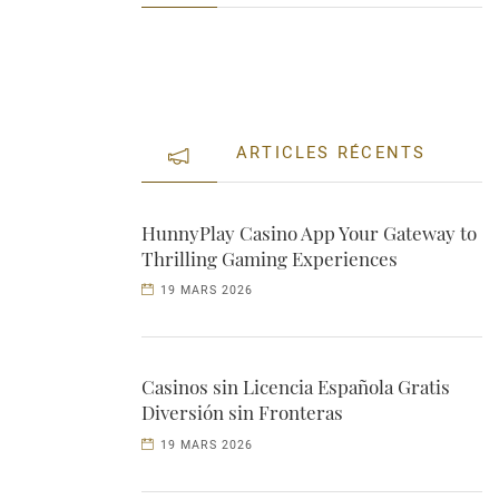
ARTICLES RÉCENTS
HunnyPlay Casino App Your Gateway to
Thrilling Gaming Experiences
19 MARS 2026
Casinos sin Licencia Española Gratis
Diversión sin Fronteras
19 MARS 2026