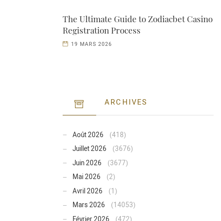
The Ultimate Guide to Zodiacbet Casino
Registration Process
19 MARS 2026
ARCHIVES
Août 2026
(418)
Juillet 2026
(3676)
Juin 2026
(3677)
Mai 2026
(2)
Avril 2026
(1)
Mars 2026
(14053)
Février 2026
(472)