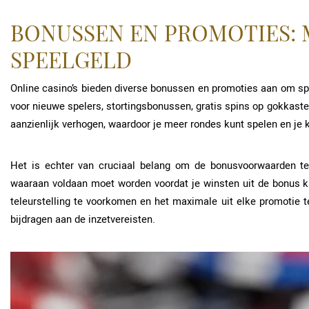
BONUSSEN EN PROMOTIES: 
SPEELGELD
Online casino’s bieden diverse bonussen en promoties aan om sp
voor nieuwe spelers, stortingsbonussen, gratis spins op gokkast
aanzienlijk verhogen, waardoor je meer rondes kunt spelen en je 
Het is echter van cruciaal belang om de bonusvoorwaarden te b
waaraan voldaan moet worden voordat je winsten uit de bonus k
teleurstelling te voorkomen en het maximale uit elke promotie t
bijdragen aan de inzetvereisten.