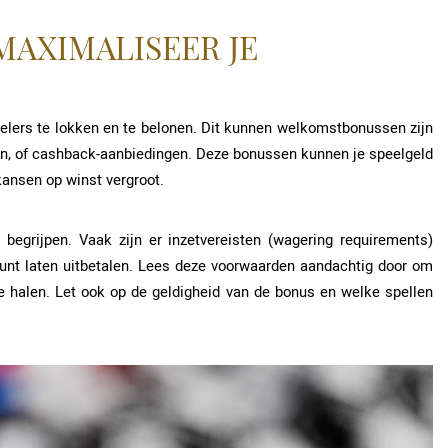
MAXIMALISEER JE
elers te lokken en te belonen. Dit kunnen welkomstbonussen zijn
en, of cashback-aanbiedingen. Deze bonussen kunnen je speelgeld
kansen op winst vergroot.
egrijpen. Vaak zijn er inzetvereisten (wagering requirements)
unt laten uitbetalen. Lees deze voorwaarden aandachtig door om
e halen. Let ook op de geldigheid van de bonus en welke spellen