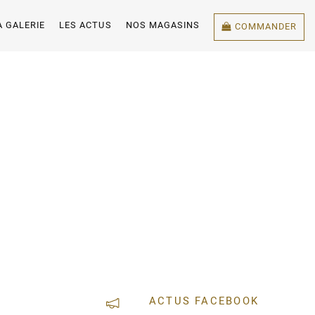
A GALERIE
LES ACTUS
NOS MAGASINS
COMMANDER
ACTUS FACEBOOK