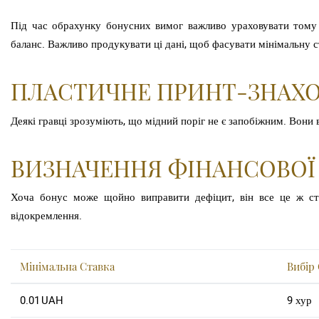
Під час обрахунку бонусних вимог важливо ураховувати тому п
баланс. Важливо продукувати ці дані, щоб фасувати мінімальну с
ПЛАСТИЧНЕ ПРИНТ-ЗНАХ
Деякі гравці зрозуміють, що мідний поріг не є запобіжним. Вони
ВИЗНАЧЕННЯ ФІНАНСОВОЇ
Хоча бонус може щойно виправити дефіцит, він все це ж ста
відокремлення.
Мінімальна Ставка
Вибір 
0.01 UAH
9 хур