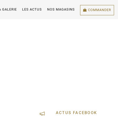
A GALERIE
LES ACTUS
NOS MAGASINS
COMMANDER
ACTUS FACEBOOK