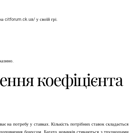
 на
citforum.ck.ua/
у своїй грі.
казино.
чення коефіцієнта
є на потребу у ставках. Кількість потрібних ставок складається
до доповнення бонусом. Багато новачків стикаються з труднощами