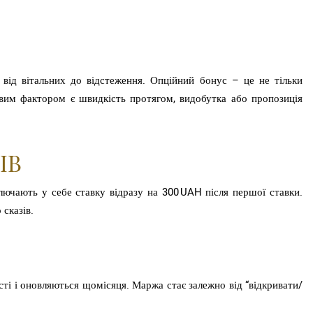
від вітальних до відстеження. Опційний бонус – це не тільки
овим фактором є швидкість протягом, видобутка або пропозиція
ІВ
ючають у себе ставку відразу на 300 UAH після першої ставки.
сказів.
і і оновляються щомісяця. Маржа стає залежно від “відкривати/