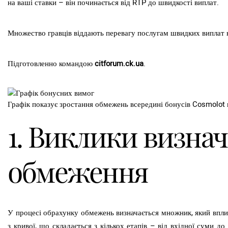
на ваші ставки – він починається від RTP до швидкості виплат.
Множество гравців віддають перевагу послугам швидких виплат
Підготовленно командою
citforum.ck.ua
.
Графік показує зростання обмежень всередині бонусів Cosmolot 
1. Виклики визна
обмеження
У процесі обрахунку обмежень визначається множник, який вплива
з кривої, що складається з кількох етапів – від вхідної суми 