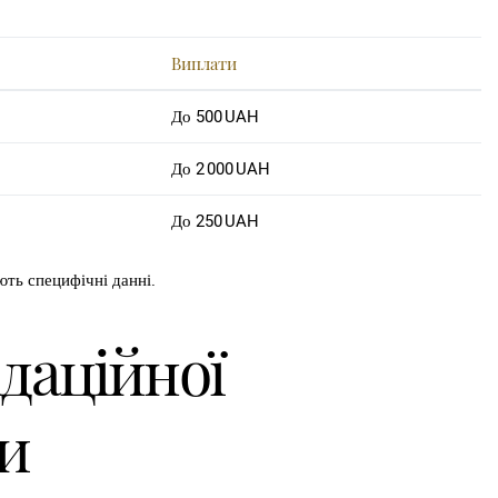
Виплати
До 500 UAH
До 2 000 UAH
До 250 UAH
ють специфічні данні.
ідаційної
ки