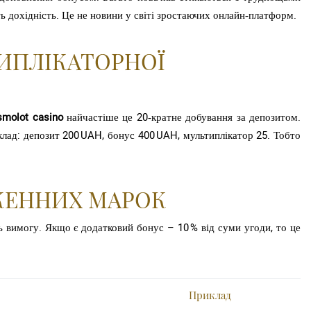
 дохідність. Це не новини у світі зростаючих онлайн‑платформ.
ТИПЛІКАТОРНОЇ
molot casino
найчастіше це 20‑кратне добування за депозитом.
лад: депозит 200 UAH, бонус 400 UAH, мультиплікатор 25. Тобто
ЕКЕННИХ МАРОК
 вимогу. Якщо є додатковий бонус – 10 % від суми угоди, то це
Приклад