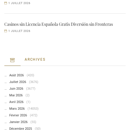
1 JUILLET 2026
Casinos sin Licencia Española Gratis Diversión sin Fronteras
1 JUILLET 2026
ARCHIVES
Août 2026
(420)
Juillet 2026
(3676)
Juin 2026
(3677)
Mai 2026
(2)
Avril 2026
(1)
Mars 2026
(14053)
Février 2026
(472)
Janvier 2026
(55)
Décembre 2025
(50)