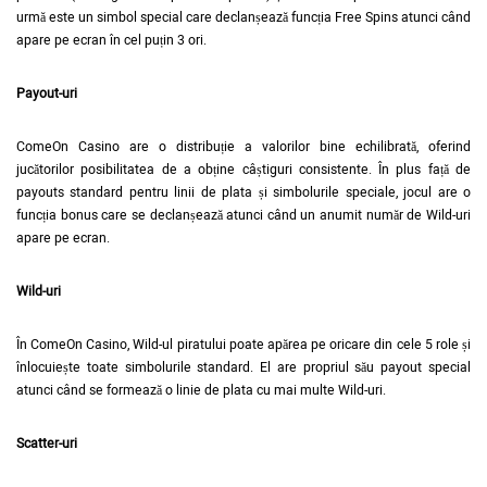
urmă este un simbol special care declanșează funcția Free Spins atunci când
apare pe ecran în cel puțin 3 ori.
Payout-uri
ComeOn Casino are o distribuție a valorilor bine echilibrată, oferind
jucătorilor posibilitatea de a obține câștiguri consistente. În plus față de
payouts standard pentru linii de plata și simbolurile speciale, jocul are o
funcția bonus care se declanșează atunci când un anumit număr de Wild-uri
apare pe ecran.
Wild-uri
În ComeOn Casino, Wild-ul piratului poate apărea pe oricare din cele 5 role și
înlocuiește toate simbolurile standard. El are propriul său payout special
atunci când se formează o linie de plata cu mai multe Wild-uri.
Scatter-uri