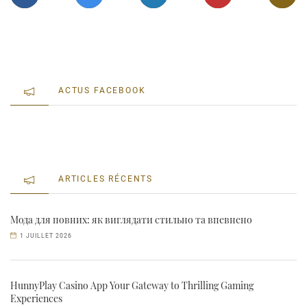
ACTUS FACEBOOK
ARTICLES RÉCENTS
Мода для повних: як виглядати стильно та впевнено
1 JUILLET 2026
HunnyPlay Casino App Your Gateway to Thrilling Gaming
Experiences