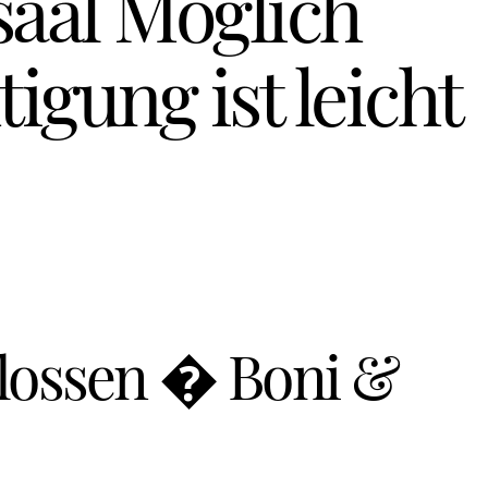
saal Moglich
gung ist leicht
lossen � Boni &