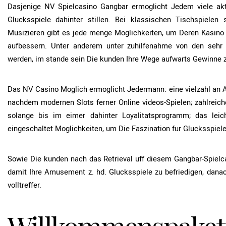
Dasjenige NV Spielcasino Gangbar ermoglicht Jedem viele akt
Glucksspiele dahinter stillen. Bei klassischen Tischspielen
Musizieren gibt es jede menge Moglichkeiten, um Deren Kasino 
aufbessern. Unter anderem unter zuhilfenahme von den sehr 
werden, im stande sein Die kunden Ihre Wege aufwarts Gewinne 
Das NV Casino Moglich ermoglicht Jedermann: eine vielzahl an Au
nachdem modernen Slots ferner Online videos-Spielen; zahlreich
solange bis im eimer dahinter Loyalitatsprogramm; das leic
eingeschaltet Moglichkeiten, um Die Faszination fur Glucksspiele
Sowie Die kunden nach das Retrieval uff diesem Gangbar-Spielca
damit Ihre Amusement z. hd. Glucksspiele zu befriedigen, dana
volltreffer.
Willkommenspaket: