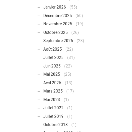
Janvier 2026
(55)
Décembre 2025
(50)
Novembre 2025
(19)
Octobre 2025
(26)
Septembre 2025
(23)
Août 2025
(22)
Juillet 2025
(31)
Juin 2025
(22)
Mai 2025
(25)
Avril 2025
(13)
Mars 2025
(17)
Mai 2023
(1)
Juillet 2022
(1)
Juillet 2019
(1)
Octobre 2018
(1)