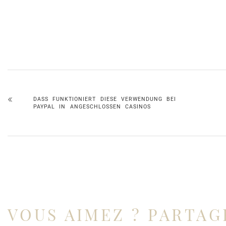
DASS FUNKTIONIERT DIESE VERWENDUNG BEI
PAYPAL IN ANGESCHLOSSEN CASINOS
VOUS AIMEZ ? PARTAG