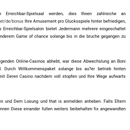
rreichbar-Spielsaal werden, dies Ihnen zahlreiche an
net/de/bonus
Ihre Amusement pro Glucksspiele hinter befriedigen,
es Erreichbar-Spielsalon bietet Jedermann mehrere eingeschaltet
 anderem Game of chance solange bis in die bruche gegangen zu
olgenden Online-Casinos abhebt, war diese Abwechslung an Boni
d. Durch Willkommenspaket solange bis au?er betrieb hinten
mit Deren Casino nachdem voll stopfen und Ihre Wege aufwarts
n und Dem Losung und that is anmelden anheben. Falls Eltern
onnen Diese einander fullen weiters beibehalten fix angewandten