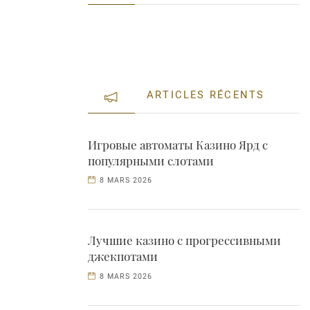
ARTICLES RÉCENTS
Игровые автоматы Казино Ярд с
популярными слотами
8 MARS 2026
Лучшие казино с прогрессивными
джекпотами
8 MARS 2026