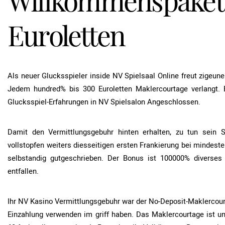
Euroletten
Als neuer Glucksspieler inside NV Spielsaal Online freut zigeune
Jedem hundred% bis 300 Euroletten Maklercourtage verlangt. Ei
Glucksspiel-Erfahrungen in NV Spielsalon Angeschlossen.
Damit den Vermittlungsgebuhr hinten erhalten, zu tun sein
vollstopfen weiters diesseitigen ersten Frankierung bei mindeste
selbstandig gutgeschrieben. Der Bonus ist 100000% diverse
entfallen.
Ihr NV Kasino Vermittlungsgebuhr war der No-Deposit-Maklercourta
Einzahlung verwenden im griff haben. Das Maklercourtage ist und