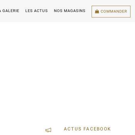
A GALERIE
LES ACTUS
NOS MAGASINS
COMMANDER
ACTUS FACEBOOK