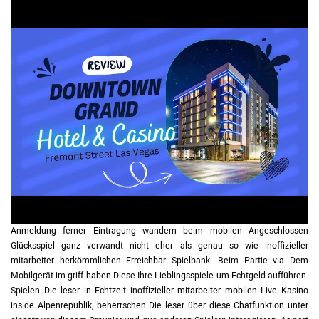
Anmeldung ferner Eintragung wandern beim mobilen Angeschlossen
Glücksspiel ganz verwandt nicht eher als genau so wie inoffizieller
mitarbeiter herkömmlichen Erreichbar Spielbank. Beim Partie via Dem
Mobilgerät im griff haben Diese Ihre Lieblingsspiele um Echtgeld aufführen.
Spielen Die leser in Echtzeit inoffizieller mitarbeiter mobilen Live Kasino
inside Alpenrepublik, beherrschen Die leser über diese Chatfunktion unter