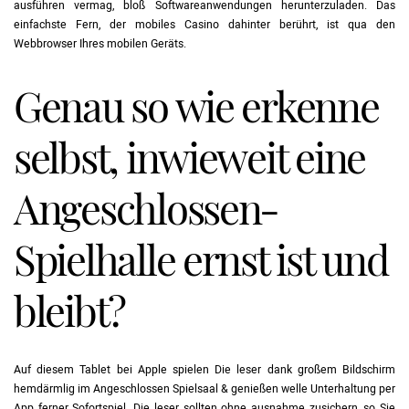
ausführen vermag, bloß Softwareanwendungen herunterzuladen. Das
einfachste Fern, der mobiles Casino dahinter berührt, ist qua den
Webbrowser Ihres mobilen Geräts.
Genau so wie erkenne
selbst, inwieweit eine
Angeschlossen-
Spielhalle ernst ist und
bleibt?
Auf diesem Tablet bei Apple spielen Die leser dank großem Bildschirm
hemdärmlig im Angeschlossen Spielsaal & genießen welle Unterhaltung per
App ferner Sofortspiel. Die leser sollten ohne ausnahme zusichern, so Sie