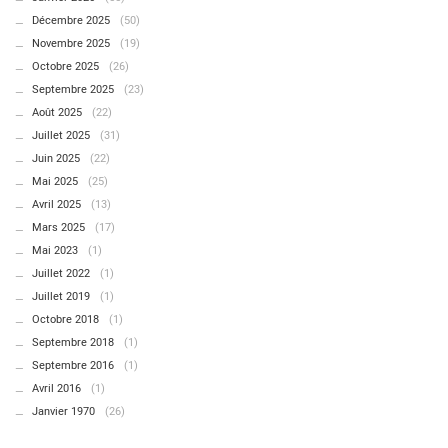
Décembre 2025
(50)
Novembre 2025
(19)
Octobre 2025
(26)
Septembre 2025
(23)
Août 2025
(22)
Juillet 2025
(31)
Juin 2025
(22)
Mai 2025
(25)
Avril 2025
(13)
Mars 2025
(17)
Mai 2023
(1)
Juillet 2022
(1)
Juillet 2019
(1)
Octobre 2018
(1)
Septembre 2018
(1)
Septembre 2016
(1)
Avril 2016
(1)
Janvier 1970
(26)