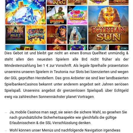
Dies Gebot ist und bleibt gar nicht an einen Bonus Quelltext unmündig &
steht allen den neuesten Spielern alle Brd nicht früher als der
Mindesteinzahlung bei 1 € zur Vorschrift. Als legale Spielhalle präsentation
unsereins unseren Spielern in Teutonia nur Slots bei lizenzierten und wegen
der GGL geprüften Herstellern. Das gros Anbieter sie sind leer landbasierten
SpielbankenCasinos bekannt unter anderem angebot seit Jahren seriösen
Spielspaß. Unsereins angebot dir grenzenlosen Spielspaß über Echtgeld
ewig via zahlreichen Sonnennächster planet Vortragen.
Ja, mobile Casinos man sagt, sie seien die sichere Wahl, so gesehen Sie
nach grundsätzliche Sicherheitsaspekte wie gleichfalls die gültige
Erlaubnisschein & die SSL-Verschlüsslung denken.
Wohl können unser Menüs und nachfolgende Navigation irgendwas