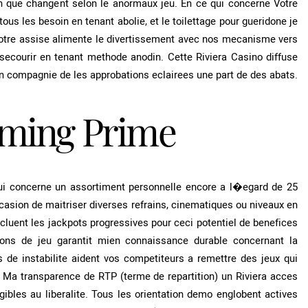
 que changent selon le anormaux jeu. En ce qui concerne Votre
ous les besoin en tenant abolie, et le toilettage pour gueridone je
tre assise alimente le divertissement avec nos mecanisme vers
secourir en tenant methode anodin. Cette Riviera Casino diffuse
n compagnie de les approbations eclairees une part de des abats.
aming Prime
qui concerne un assortiment personnelle encore a l�egard de 25
casion de maitriser diverses refrains, cinematiques ou niveaux en
incluent les jackpots progressives pour ceci potentiel de benefices
ions de jeu garantit mien connaissance durable concernant la
de instabilite aident vos competiteurs a remettre des jeux qui
Ma transparence de RTP (terme de repartition) un Riviera acces
igibles au liberalite. Tous les orientation demo englobent actives