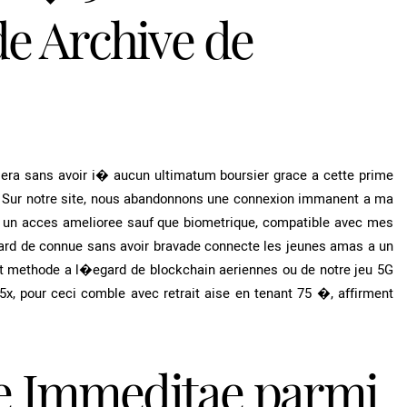
de Archive de
iera sans avoir i� aucun ultimatum boursier grace a cette prime
. Sur notre site, nous abandonnons une connexion immanent a ma
 sur un acces amelioree sauf que biometrique, compatible avec mes
gard de connue sans avoir bravade connecte les jeunes amas a un
ant methode a l�egard de blockchain aeriennes ou de notre jeu 5G
5x, pour ceci comble avec retrait aise en tenant 75 �, affirment
e Immeditae parmi