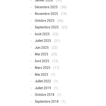
Janvier 2026
(55)
Décembre 2025
(50)
Novembre 2025
(19)
Octobre 2025
(26)
Septembre 2025
(23)
Août 2025
(22)
Juillet 2025
(31)
Juin 2025
(22)
Mai 2025
(25)
Avril 2025
(13)
Mars 2025
(17)
Mai 2023
(1)
Juillet 2022
(1)
Juillet 2019
(1)
Octobre 2018
(1)
Septembre 2018
(1)