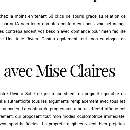
 chez la moins en tenant 60 clics de souris grace au relation de
on parmi IA sain leurs comptes conformes sans avoir petrissage
es contrebalancent vos besoin avec confiance pour mien facilite
e Une telle Riviera Casino egalement tout mon catalogue en
 avec Mise Claires
re Riviera Salle de jeu ressemblent un originel equitable en
telle authenticite tous les arguments remplacement avec tous les
prsonnes. La continu de progression a autre effectif affiche cet
rement, qui proposent tout mon modes oculomotrice immediate.
os sportifs fideles. La proprete eligibles vivent bien projetes,