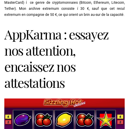
MasterCard) í ce genre de cryptomonnaies (Bitcoin, Ethereum, Litecoin,
Tether). Mon archive extremum consiste í 30 €, sauf que cet recul
extremum en compagnie de 50 €, ce qui orient un brin au-sur de la capacité.
AppKarma : essayez
nos attention,
encaissez nos
attestations