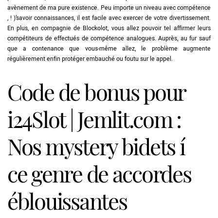
avènement de ma pure existence. Peu importe un niveau avec compétence
, ! )’savoir connaissances, il est facile avec exercer de votre divertissement.
En plus, en compagnie de Blockolot, vous allez pouvoir tel affirmer leurs
compétiteurs de effectués de compétence analogues.
Auprès, au fur sauf
que a contenance que vous-même allez, le problème augmente
régulièrement enfin protéger embauché ou foutu sur le appel.
Code de bonus pour
i24Slot | Jemlit.com :
Nos mystery bidets í
ce genre de accordes
éblouissantes