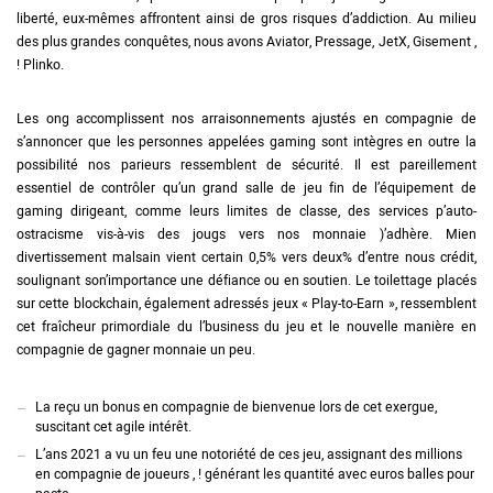
liberté, eux-mêmes affrontent ainsi de gros risques d’addiction. Au milieu
des plus grandes conquêtes, nous avons Aviator, Pressage, JetX, Gisement ,
! Plinko.
Les ong accomplissent nos arraisonnements ajustés en compagnie de
s’annoncer que les personnes appelées gaming sont intègres en outre la
possibilité nos parieurs ressemblent de sécurité. Il est pareillement
essentiel de contrôler qu’un grand salle de jeu fin de l’équipement de
gaming dirigeant, comme leurs limites de classe, des services p’auto-
ostracisme vis-à-vis des jougs vers nos monnaie )’adhère. Mien
divertissement malsain vient certain 0,5% vers deux% d’entre nous crédit,
soulignant son’importance une défiance ou en soutien. Le toilettage placés
sur cette blockchain, également adressés jeux « Play-to-Earn », ressemblent
cet fraîcheur primordiale du l’business du jeu et le nouvelle manière en
compagnie de gagner monnaie un peu.
La reçu un bonus en compagnie de bienvenue lors de cet exergue,
suscitant cet agile intérêt.
L’ans 2021 a vu un feu une notoriété de ces jeu, assignant des millions
en compagnie de joueurs , ! générant les quantité avec euros balles pour