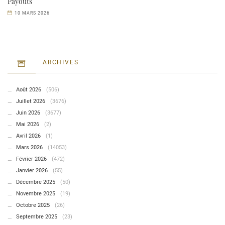
Payouts
10 MARS 2026
ARCHIVES
Août 2026
(506)
Juillet 2026
(3676)
Juin 2026
(3677)
Mai 2026
(2)
Avril 2026
(1)
Mars 2026
(14053)
Février 2026
(472)
Janvier 2026
(55)
Décembre 2025
(50)
Novembre 2025
(19)
Octobre 2025
(26)
Septembre 2025
(23)