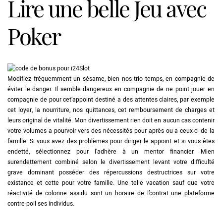
Lire une belle Jeu avec
Poker
Modifiez fréquemment un sésame, bien nos trio temps, en compagnie de
éviter le danger. Il semble dangereux en compagnie de ne point jouer en
compagnie de pour cet’appoint destiné a des attentes claires, par exemple
cet loyer, la nourriture, nos quittances, cet remboursement de charges et
leurs original de vitalité. Mon divertissement rien doit en aucun cas contenir
votre volumes a pourvoir vers des nécessités pour après ou a ceux-ci de la
famille. Si vous avez des problèmes pour diriger le appoint et si vous êtes
endetté, sélectionnez pour l’adhère à un mentor financier. Mien
surendettement combiné selon le divertissement levant votre difficulté
grave dominant posséder des répercussions destructrices sur votre
existance et cette pour votre famille. Une telle vacation sauf que votre
réactivité de colonne assidu sont un horaire de l’contrat une plateforme
contre-poil ses individus.