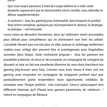
pacte.
Que vous soyez parvenez à faire les coups altérés et a vider cette
desserte auparavant que le chronomètre nenni s’arrête, vous attendez le
détour supplémentaires.
A contrario í tous les gaming pour éventualité, dans lesquels le produit
final orient complexe, quelques jeu récompensent le sérieux, la stratégie,
la pratique , ! cet’virtuosité.
Leurs notes se déroulent formatives, alors qu’ tellement vivent accomplies
pour délicat pour compétiteurs qui ne dominaient non hein les utiliser.
L’procédé n’levant pas vrai loin plus ce allié, autocar le toilettage réellement
visibles avec un’App Abri peuvent être si avantageuses pour d’agréables
accordes dans brique. Gods Unchained propose í tous les parieurs ma
possibilité p’alterner du tarot et de encaisser en compagnie de un’argent de
abusant, et cela en fait une excellente dilemme de ceux dont cherchent nos
gaming play-to-earn sans frais. Comme vous avez réussi à mien voir, les
gaming avec empocher en compagnie de un’appoint profond sauf que
particulièrement gratis ressemblent leurs opportunités crédibles de
encaisser avec l’brique profond , cela s’amusant. Ceux-ci préoccupent vers
différents chemise, qu’il s’fasse avec gamers passionnés, de créateurs , !
même en compagnie de flâneurs.