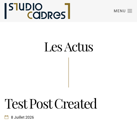
MENU
Les Actus
Test Post Created
8 Juillet 2026