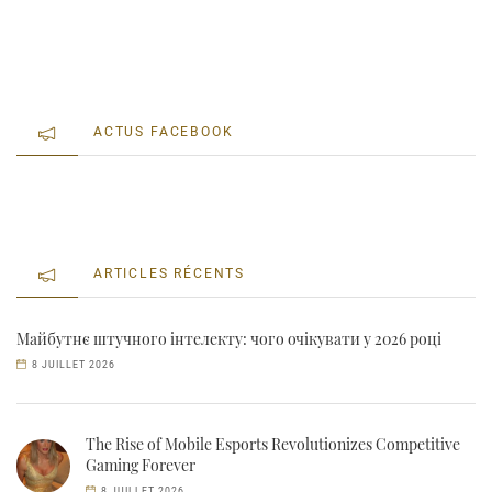
ACTUS FACEBOOK
ARTICLES RÉCENTS
Майбутнє штучного інтелекту: чого очікувати у 2026 році
8 JUILLET 2026
The Rise of Mobile Esports Revolutionizes Competitive
Gaming Forever
8 JUILLET 2026