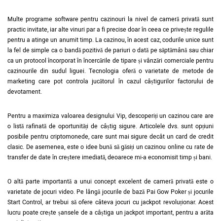
Multe programe software pentru cazinouri la nivel de cameră privată sunt
practic invitate, iar alte vinuri par a fi precise doar în ceea ce privește regulile
pentru a atinge un anumit timp. La cazinou, în acest caz, codurile unice sunt
la fel de simple ca o bandă pozitivă de pariuri o dată pe săptămână sau chiar
ca un protocol încorporat în încercările de tipare și vânzări comerciale pentru
cazinourile din sudul liguei. Tecnologia oferă o varietate de metode de
marketing care pot controla jucătorul în cazul câștigurilor factorului de
devotament.
Pentru a maximiza valoarea designului Vip, descoperiți un cazinou care are
o listă rafinată de oportunități de câștig sigure. Articolele dvs. sunt opțiuni
posibile pentru criptomonede, care sunt mai sigure decât un card de credit
clasic. De asemenea, este o idee bună să găsiți un cazinou online cu rate de
transfer de date în creștere imediată, deoarece mi-a economisit timp și bani.
O altă parte importantă a unui concept excelent de cameră privată este o
varietate de jocuri video. Pe lângă jocurile de bază Pai Gow Poker și jocurile
Start Control, ar trebui să ofere câteva jocuri cu jackpot revoluționar. Acest
lucru poate crește șansele de a câștiga un jackpot important, pentru a arăta