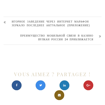
ИГОРНОЕ ЗАВЕДЕНИЕ ЧЕРЕЗ ИНТЕРНЕТ МАРАФОН
ЗЕРКАЛО ПОСЛЕДНЕЕ АКТУАЛЬНОЕ (ПРИЛОЖЕНИЕ)
ПРЕИМУЩЕСТВО МОБИЛЬНОЙ СВЯЗИ В КАЗИНО
ВУЛКАН РОССИЯ 24 ПРИБЛИЖАЕТСЯ
VOUS AIMEZ ? PARTAGEZ !