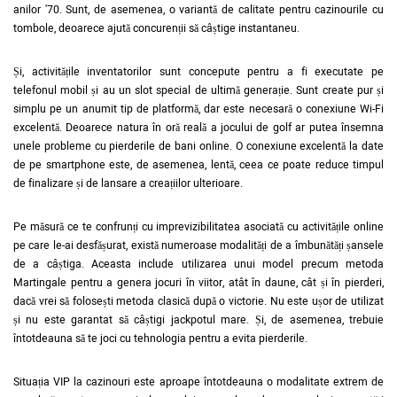
anilor '70. Sunt, de asemenea, o variantă de calitate pentru cazinourile cu
tombole, deoarece ajută concurenții să câștige instantaneu.
Și, activitățile inventatorilor sunt concepute pentru a fi executate pe
telefonul mobil și au un slot special de ultimă generație. Sunt create pur și
simplu pe un anumit tip de platformă, dar este necesară o conexiune Wi-Fi
excelentă. Deoarece natura în oră reală a jocului de golf ar putea însemna
unele probleme cu pierderile de bani online. O conexiune excelentă la date
de pe smartphone este, de asemenea, lentă, ceea ce poate reduce timpul
de finalizare și de lansare a creațiilor ulterioare.
Pe măsură ce te confrunți cu imprevizibilitatea asociată cu activitățile online
pe care le-ai desfășurat, există numeroase modalități de a îmbunătăți șansele
de a câștiga. Aceasta include utilizarea unui model precum metoda
Martingale pentru a genera jocuri în viitor, atât în ​​daune, cât și în pierderi,
dacă vrei să folosești metoda clasică după o victorie. Nu este ușor de utilizat
și nu este garantat să câștigi jackpotul mare. Și, de asemenea, trebuie
întotdeauna să te joci cu tehnologia pentru a evita pierderile.
Situația VIP la cazinouri este aproape întotdeauna o modalitate extrem de