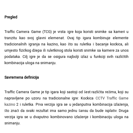
Pregled
Traffic Camera Game (TCG) je vrsta igre koja koristi snimke sa kameri u
tranzitu kao svoj glavni elemenat. Ovaj tip igara kombinuje elemente
tradicionalnih igranja na kazino, kao što su ruletka i bacanje kockica, ali
umjesto fizičkog džepa ili ruletkinog stola koristi snimke sa kamere za unos
podataka. Cilj igre je da se osigura najbolji izlaz u funkciji svih različitih
kombinacija uloga na snimanju.
Savremena definicija
Traffic Camera Game je tip igara koji sastoji od šest različita režima, koji su
napravljene po uzoru na tradicionalne igre: Kockica
CCTV Traffic Game
kazino
2 i ruletka. Prva verzija igra se u jedanputna kombinacija izlaženja,
što znači da svaki rezultat ima samo jednu šansu da bude isplativ. Druga
verzija igra se u dvaputno kombinovano izlaženje i kombinaciju uloga na
snimanju.