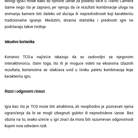
Mnogi igrači misle kako su njihove šanse za pobedu veće u Traffic Camera
Game nego što je zapravo, jer vjeruju da će rezultati kombinacije uloga na
snimanju kamere biti daleko od slučaja ili nepredvidivosti koji karakterišu
tradicionalne igranje. Međutim, stvarna statistika i prednosti igre ne
podržavaju takve tvrdnje.
Iskustvo korisnika
Korisnici TCG-a najčešće iskazuju da su zadovoljni sa njegovom
interaktivnošću. Osim toga, što ih je moguće videti na ekranima izlaznih
rezultata, korisnicima se olakšava uvid u široku paletu kombinacija koje
karakterišu igru.
Rizici i odgovorni činioci
Igra kao što je TCG može biti atraktivna, ali neophodno je poznavati njena
ograničenja da bi se mogli izbegnuti gubitci ili nepredviđene šanse. Bez
obzira na to, svako učešće u igri znači da mora biti razumevan odgovornost
kojom nosi određeni rizik.