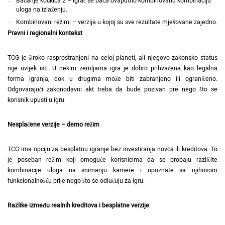
Bacanje kockica 2 – igrač se baca dvaputno kombinovanu kombinaciju
uloga na izlaženju.
Kombinovani režimi – verzija u kojoj su sve rezultate mješovane zajedno.
Pravni i regionalni kontekst
TCG je široko rasprostranjeni na celoj planeti, ali njegovo zakonsko status
nije uvijek isti. U nekim zemljama igra je dobro prihvaćena kao legalna
forma igranja, dok u drugima može biti zabranjeno ili ograničeno.
Odgovarajući zakonodavni akt treba da bude pozivan pre nego što se
korisnik upusti u igru.
Nesplaćene verzije – demo režim
TCG ima opciju za besplatnu igranje bez investiranja novca ili kreditova. To
je poseban režim koji omoguće korisnicima da se probaju različite
kombinacije uloga na snimanju kamere i upoznate sa njihovom
funkcionalnošću prije nego što se odlučuju za igru.
Razlike između realnih kreditova i besplatne verzije