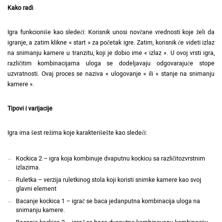
Kako radi
Igra funkcioniše kao sledeći: Korisnik unosi novčane vrednosti koje želi da
igranje, a zatim klikne « start » za početak igre. Zatim, korisnik će videti izlaz
na snimanju kamere u tranzitu, koji je dobio ime « izlaz ». U ovoj vrsti igra,
različitim kombinacijama uloga se dodeljavaju odgovarajuće stope
uzvratnosti. Ovaj proces se naziva « ulogovanje » ili « stanje na snimanju
kamere ».
Tipovi i varijacije
Igra ima šest režima koje karakterišešte kao sledeći:
Kockica 2 – igra koja kombinuje dvaputnu kockicu sa različitozvrstnim
izlazima.
Ruletka – verzija ruletkinog stola koji koristi snimke kamere kao svoj
glavni element
Bacanje kockica 1 – igrač se baca jedanputna kombinacija uloga na
snimanju kamere.