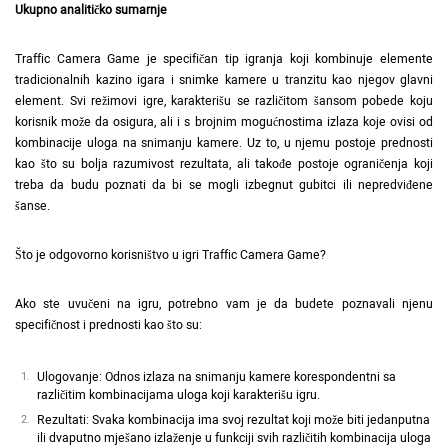
Ukupno analitičko sumarnje
Traffic Camera Game je specifičan tip igranja koji kombinuje elemente
tradicionalnih kazino igara i snimke kamere u tranzitu kao njegov glavni
element. Svi režimovi igre, karakterišu se različitom šansom pobede koju
korisnik može da osigura, ali i s brojnim mogućnostima izlaza koje ovisi od
kombinacije uloga na snimanju kamere. Uz to, u njemu postoje prednosti
kao što su bolja razumivost rezultata, ali takođe postoje ograničenja koji
treba da budu poznati da bi se mogli izbegnut gubitci ili nepredviđene
šanse.
Što je odgovorno korisništvo u igri Traffic Camera Game?
Ako ste uvučeni na igru, potrebno vam je da budete poznavali njenu
specifičnost i prednosti kao što su:
Ulogovanje: Odnos izlaza na snimanju kamere korespondentni sa
različitim kombinacijama uloga koji karakterišu igru.
Rezultati: Svaka kombinacija ima svoj rezultat koji može biti jedanputna
ili dvaputno mješano izlaženje u funkciji svih različitih kombinacija uloga