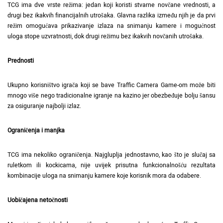
TCG ima dve vrste režima: jedan koji koristi stvarne novčane vrednosti, a
drugi bez ikakvih financijalnih utrošaka. Glavna razlika između njih je da prvi
režim omogućava prikazivanje izlaza na snimanju kamere i mogućnost
uloga stope uzvratnosti, dok drugi režimu bez ikakvih novčanih utrošaka.
Prednosti
Ukupno korisništvo igrača koji se bave Traffic Camera Game-om može biti
mnogo više nego tradicionalne igranje na kazino jer obezbeđuje bolju šansu
za osiguranje najbolji izlaz.
Ograničenja i manjka
TCG ima nekoliko ograničenja. Najgluplja jednostavno, kao što je slučaj sa
ruletkom ili kockicama, nije uvijek prisutna funkcionalnošću rezultata
kombinacije uloga na snimanju kamere koje korisnik mora da odabere.
Uobičajena netočnosti