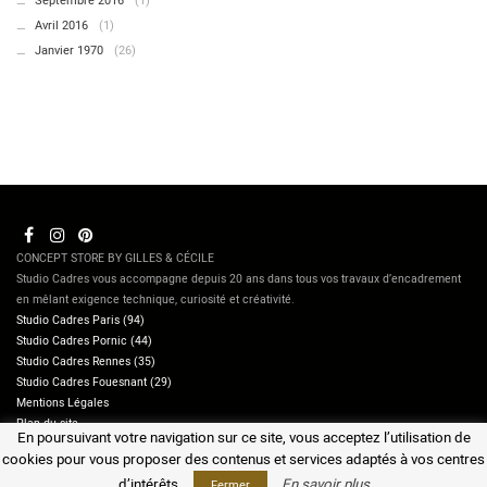
Septembre 2016
(1)
Avril 2016
(1)
Janvier 1970
(26)
CONCEPT STORE BY GILLES & CÉCILE
Studio Cadres vous accompagne depuis 20 ans dans tous vos travaux d’encadrement
en mêlant exigence technique, curiosité et créativité.
Studio Cadres Paris (94)
Studio Cadres Pornic (44)
Studio Cadres Rennes (35)
Studio Cadres Fouesnant (29)
Mentions Légales
Plan du site
En poursuivant votre navigation sur ce site, vous acceptez l’utilisation de
Contactez-nous
cookies pour vous proposer des contenus et services adaptés à vos centres
d’intérêts.
En savoir plus
Fermer